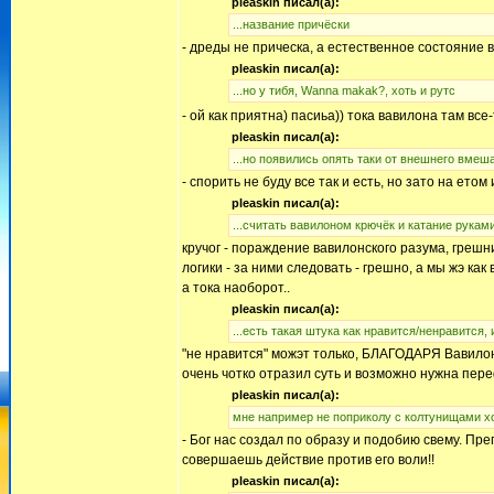
pleaskin писал(а):
...название причёски
- дреды не прическа, а естественное состояние в
pleaskin писал(а):
...но у тибя, Wanna makak?, хоть и рутс
- ой как приятна) пасиьа)) тока вавилона там все
pleaskin писал(а):
...но появились опять таки от внешнего вмеш
- спорить не буду все так и есть, но зато на ето
pleaskin писал(а):
...считать вавилоном крючёк и катание руками
кручог - пораждение вавилонского разума, грешн
логики - за ними следовать - грешно, а мы жэ как
а тока наоборот..
pleaskin писал(а):
...есть такая штука как нравится/ненравится,
"не нравится" можэт только, БЛАГОДАРЯ Вавилону
очень чотко отразил суть и возможно нужна переф
pleaskin писал(а):
мне например не поприколу с колтунищами хо
- Бог нас создал по образу и подобию свему. Преп
совершаешь действие против его воли!!
pleaskin писал(а):