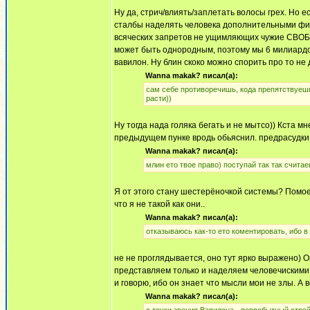
Ну да, стрич/влиять/заплетать волосы грех. Но е
сталбы наделять человека дополнительными фи
всяческих запретов не ущимляющих чужие СВОБО
может быть однородным, поэтому мы 6 милиардов 
вавилон. Ну блин скоко можно спорить про то не 
Wanna makak? писал(а):
сам себе противоречишь, кода препятствуеш
расти))
Ну тогда нада голяка бегать и не мытсо)) Кста 
предыдущем пунке вродь обьяснил. предрасудки 
Wanna makak? писал(а):
млин ето твое право) поступай так так считае
Я от этого стану шестерёночкой системы? Помоем
что я не такой как они..
Wanna makak? писал(а):
отказываюсь как-то ето коментировать, ибо в
не не проглядывается, оно тут ярко выражено) Оп
представляем только и наделяем человечискими 
и говорю, ибо он знает что мысли мои не злы. А
Wanna makak? писал(а):