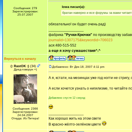
Iowa писал(а):
Сообщения: 279
Зарегистрирован:
братан наверно и все форумы за вами читает 
25.07.2007
обязательно! он будет очень рад)
_________________
фабрика
"Ручки-Крючки"
по производству забав
journalid=1307175&keywordid=706023
ася:480-515-552
а еще я хочу сумашествия^.^
Вернуться к началу
(: RastOK :)
(34)
Добавлено: Вт Дек 18, 2007 4:11 pm
Дред-говорун =)
А я, кстати, на мезинцах уже год ногти не стриг
А если хочется узнать о нигилизме, то читайте п
Добавлено спустя 12 секунд:
Сообщения: 2366
Зарегистрирован:
_________________
24.04.2007
Как хорошо жить на этом свете
Откуда: Из Питера!
В красно-жёлто-зелёном цвете