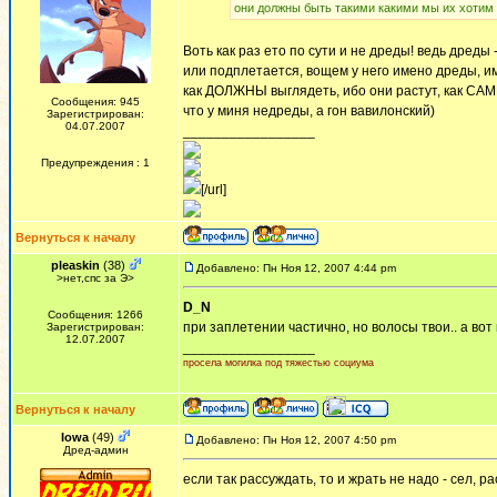
они должны быть такими какими мы их хотим
Воть как раз ето по сути и не дреды! ведь дреды
или подплетается, вощем у него имено дреды, им
как ДОЛЖНЫ выглядеть, ибо они растут, как САМ
Сообщения: 945
что у миня недреды, а гон вавилонский)
Зарегистрирован:
04.07.2007
_________________
Предупреждения : 1
[/url]
Вернуться к началу
pleaskin
(38)
Добавлено: Пн Ноя 12, 2007 4:44 pm
>нет,спс за Э>
D_N
Сообщения: 1266
при заплетении частично, но волосы твои.. а вот
Зарегистрирован:
12.07.2007
_________________
просела могилка под тяжестью социума
Вернуться к началу
Iowa
(49)
Добавлено: Пн Ноя 12, 2007 4:50 pm
Дред-админ
если так рассуждать, то и жрать не надо - сел, р