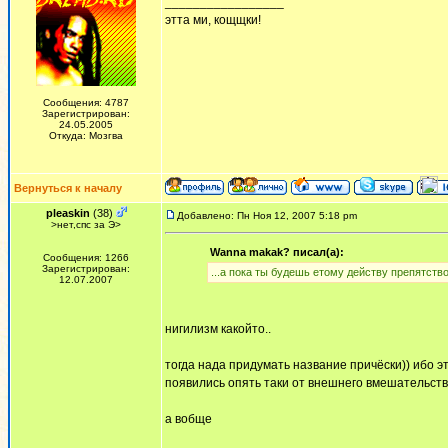
_________________
этта ми, кощщки!
Сообщения: 4787
Зарегистрирован:
24.05.2005
Откуда: Мозгва
Вернуться к началу
pleaskin
(38)
Добавлено: Пн Ноя 12, 2007 5:18 pm
>нет,спс за Э>
Wanna makak? писал(а):
Сообщения: 1266
Зарегистрирован:
...а пока ты будешь етому действу препятств
12.07.2007
нигилизм какойто..
тогда нада придумать название причёски)) ибо это
появились опять таки от внешнего вмешательств
а вобще