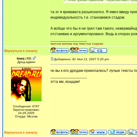
с точки зрения Вавилона - первобытный строй 
та эт я кривавата разьяснилсо. Я имел ввиду п
индивидуальность т.е. становимся стадом.
А вобще что бы я не грил там такого, невермайнд
отстаиваю и аргументировано. Ведь в спорах рож
_________________
просела могилка под тяжестью социума
Вернуться к началу
Iowa
(49)
Добавлено: Вт Ноя 13, 2007 5:20 pm
Дред-админ
чо вы к его дредам прикопались? лучше тексты п
_________________
этта ми, кощщки!
Сообщения: 4787
Зарегистрирован:
24.05.2005
Откуда: Мозгва
Вернуться к началу