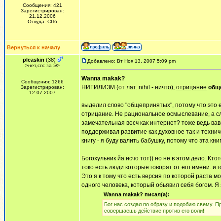
Сообщения: 421
Зарегистрирован:
21.12.2006
Откуда: СПб
Вернуться к началу
pleaskin
(38)
Добавлено: Вт Ноя 13, 2007 5:09 pm
>нет,спс за Э>
Wanna makak?
Сообщения: 1266
НИГИЛИЗМ (от лат. nihil - ничто),
отрицание
общ
Зарегистрирован:
12.07.2007
выделил слово "общепринятых", потому что это е
отрицание. Не рациональное осмыслевание, а сле
замечательная весч как интернет? тоже ведь вави
поддерживал развитие как духовное так и технич
книгу - я буду валить бабушку, потому что эта кн
Богохульник йа исчо тот)) но не в этом дело. Кт
токо есть люди которые говорят от его имени. и
Это я к тому что есть версия по которой раста м
одного человека, который обьявил себя богом. Я 
Wanna makak? писал(а):
Бог нас создал по образу и подобию свему. Пр
совершаешь действие против его воли!!