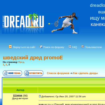
dreadl
вш
ищу м
канек
Вернуться на сайт
Поиск по форуму
FAQ
Пользователи
шведский дред promoE
На страницу
Пред.
1
,
2
,
3
Список форумов
->
Как сделать дреды
Автор
111kkkk
(56)
Добавлено: Ср Июн 20, 2007 11:56 am
Дред-ветеран
sun
ну ты с Пашей, вне конкуренции)) я про боль