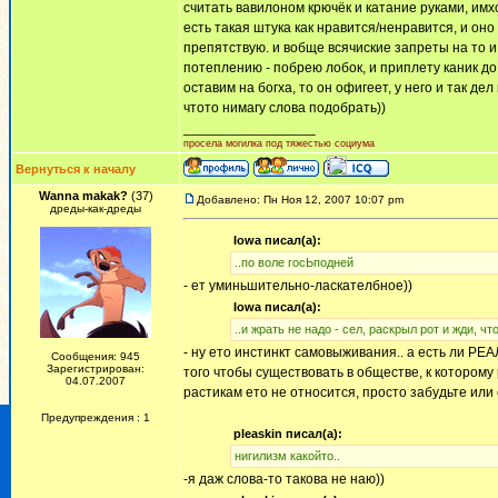
считать вавилоном крючёк и катание руками, имхо
есть такая штука как нравится/ненравится, и он
препятствую. и вобще всячиские запреты на то и н
потеплению - побрею лобок, и приплету каник до 
оставим на богха, то он офигеет, у него и так дел
чтото нимагу слова подобрать))
_________________
просела могилка под тяжестью социума
Вернуться к началу
Wanna makak?
(37)
Добавлено: Пн Ноя 12, 2007 10:07 pm
дреды-как-дреды
Iowa писал(а):
..по воле госЬподней
- ет уминьшительно-ласкателбное))
Iowa писал(а):
..и жрать не надо - сел, раскрыл рот и жди, чт
- ну ето инстинкт самовыживания.. а есть ли РЕА
Сообщения: 945
Зарегистрирован:
того чтобы существовать в обществе, к которому 
04.07.2007
растикам ето не относится, просто забудьте или
Предупреждения : 1
pleaskin писал(а):
нигилизм какойто..
-я даж слова-то такова не наю))