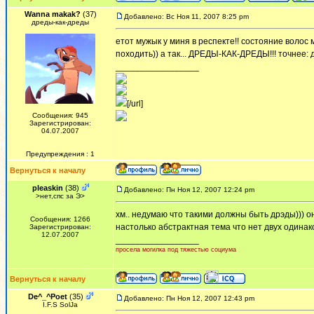
Wanna makak?
(37)
Добавлено: Вс Ноя 11, 2007 8:25 pm
дреды-как-дреды
етот мужык у миня в респекте!! состояние волос м
походить)) а так... ДРЕДЫ-КАК-ДРЕДЫ!!! точнее:
_________________
[/url]
Сообщения: 945
Зарегистрирован:
04.07.2007
Предупреждения : 1
Вернуться к началу
pleaskin
(38)
Добавлено: Пн Ноя 12, 2007 12:24 pm
>нет,спс за Э>
хм.. недумаю что такими должны быть дрэды))) о
Сообщения: 1266
настолько абстрактная тема что нет двух одинак
Зарегистрирован:
12.07.2007
_________________
просела могилка под тяжестью социума
Вернуться к началу
De^_^Poet
(35)
Добавлено: Пн Ноя 12, 2007 12:43 pm
I.F.S SolJa