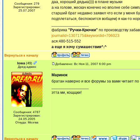
даа, хороший дядька)))) в плане музыки
Сообщения: 279
Зарегистрирован:
а на голове, жескач конечно но вполне себе симп
25.07.2007
старший брат недавно заявил что если у меня бу
подплетаться, беспокоится вобщем) я как-то но
_________________
фабрика
"Ручки-Крючки"
по производству забав
journalid=1307175&keywordid=706023
ася:480-515-552
а еще я хочу сумашествия^.^
Вернуться к началу
Iowa
(49)
Добавлено: Вс Ноя 11, 2007 6:00 pm
Дред-админ
Маринок
братан наверно и все форумы за вами читает по
_________________
этта ми, кощщки!
Сообщения: 4787
Зарегистрирован:
24.05.2005
Откуда: Мозгва
Вернуться к началу