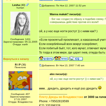
Lesha
(40)
Добавлено: Пн Ноя 12, 2007 11:52 pm
human
Wanna makak? писал(а):
- Бог нас создал по образу и подобию свему. 
совершаешь действие против его воли!!
ой, а у нас еще ногти ростут )) с ними как? )
_________________
Сообщения: 1411
«Если проклятый проклинает, а наказанный учит
Зарегистрирован: 05.11.2005
Если оскорблённый всех вокруг оскорбляет,
Откуда: earth
Если побитый бьёт, тот, кого мучат, отвечает муч
То тогда в этом мире, где царит гнев, откуда быт
Вернуться к началу
R I P
(36)
Добавлено: Вт Ноя 13, 2007 7:40 am
Пенелопо
alex писал(а):
ой, а у нас еще ногти ростут )) с ними как? )
ммм... дредить, дредить и ещё раз дредить
_________________
Сообщения: 407
Зарегистрирован:
Плету Дреды во Владивостоке
от 3000 за голо
17.01.2007
Phone: +79502819599
Откуда: Владивосток
ICQ: 335398328