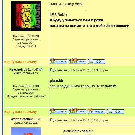
ништяк локи у мана
_________________
I.F.S SolJa
я буду улыбаться вам в рожи
пока вы не поймёте что я добрый и хороший
Сообщения: 1028
Зарегистрирован:
01.03.2007
Откуда: ЮАО
Вернуться к началу
Psychotrop1c
(36)
Добавлено: Пн Ноя 12, 2007 3:30 pm
Дред-говорун =)
pleaskin
зеркало души мастера, но не человека
Сообщения: 2808
Зарегистрирован:
31.10.2005
Откуда: выживаю в Москве
Вернуться к началу
Wanna makak?
(37)
Добавлено: Пн Ноя 12, 2007 4:38 pm
дреды-как-дреды
pleaskin писал(а):