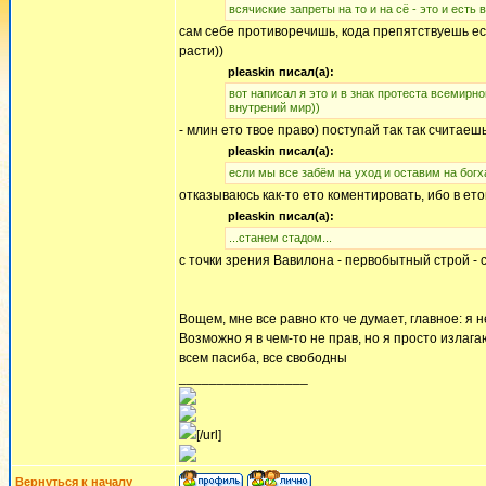
всячиские запреты на то и на сё - это и есть в
сам себе противоречишь, кода препятствуешь е
расти))
pleaskin писал(а):
вот написал я это и в знак протеста всемирно
внутрений мир))
- млин ето твое право) поступай так так считаешь
pleaskin писал(а):
если мы все забём на уход и оставим на богха,
отказываюсь как-то ето коментировать, ибо в ет
pleaskin писал(а):
...станем стадом...
с точки зрения Вавилона - первобытный строй - с
Вощем, мне все равно кто че думает, главное: я 
Возможно я в чем-то не прав, но я просто излага
всем пасиба, все свободны
_________________
[/url]
Вернуться к началу