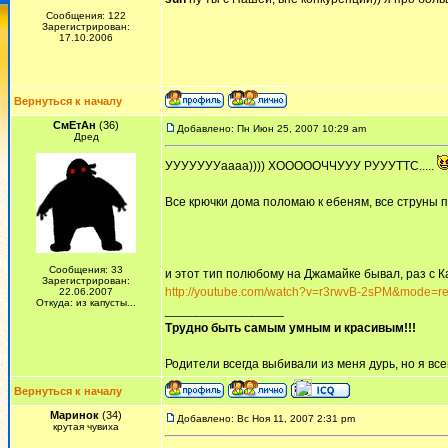
Сообщения: 122
Зарегистрирован:
17.10.2006
Вернуться к началу
СмЕтАн
(36)
Добавлено: Пн Июн 25, 2007 10:29 am
Дред
УУУУУУУаааа)))) ХОООООЧЧУУУ РУУУТТС.....
Все крючки дома поломаю к ебеням, все струны по
Сообщения: 33
и этот тип полюбому на Джамайке бывал, раз с Ка
Зарегистрирован:
http://youtube.com/watch?v=r3rwvB-2sPM&mode=r
22.06.2007
Откуда: из капусты...
_________________
Трудно быть самым умным и красивым!!!
Родители всегда выбивали из меня дурь, но я всег
Вернуться к началу
Маринок
(34)
Добавлено: Вс Ноя 11, 2007 2:31 pm
крутая чувиха