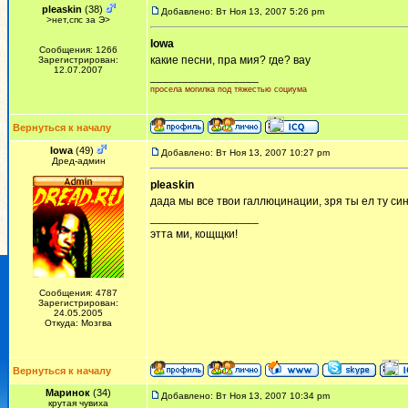
pleaskin
(38)
Добавлено: Вт Ноя 13, 2007 5:26 pm
>нет,спс за Э>
Iowa
Сообщения: 1266
какие песни, пра мия? где? вау
Зарегистрирован:
12.07.2007
_________________
просела могилка под тяжестью социума
Вернуться к началу
Iowa
(49)
Добавлено: Вт Ноя 13, 2007 10:27 pm
Дред-админ
pleaskin
дада мы все твои галлюцинации, зря ты ел ту си
_________________
этта ми, кощщки!
Сообщения: 4787
Зарегистрирован:
24.05.2005
Откуда: Мозгва
Вернуться к началу
Маринок
(34)
Добавлено: Вт Ноя 13, 2007 10:34 pm
крутая чувиха