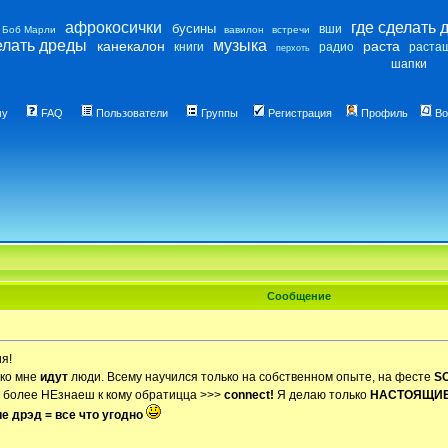
афрокосички
где сделать 
бусины
вши
Боб Марли
вавилон
встречи
елать дреды
музыка
канекалон
раста
книги
радио
раста
перхоть
шапки
му
FAQ
Пользователи
Группы
Регистрация
Профиль
Во
Сообщение
я!
 ко мне
идут
люди. Всему научился только на собственном опыте, на фесте
S
ем более НЕзнаеш к кому обратицца >>>
connect!
Я делаю только
НАСТОЯЩИЕ 
 дрэд = все что угодно