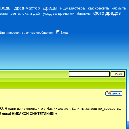
дреды
дреды
дред-мастер
ищу мастера
как красить
как мыть
фото дредов
регги, ска и даб
уход за дредами
шопы
фильмы
йти и проверить личные сообщения
Вход
OJ
. Я один из немногих кто у Нас их делает. Если ты жывеш по_соседству,
локи! НИКАКОЙ СИНТЕТИКИ!!! +