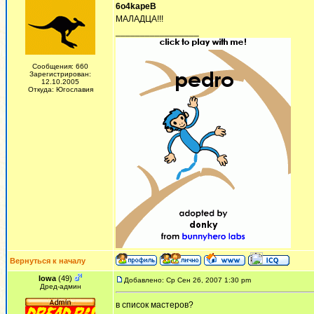
6o4kapeB
МАЛАДЦА!!!
_________________
Сообщения: 660
Зарегистрирован:
12.10.2005
Откуда: Югославия
Вернуться к началу
Iowa
(49)
Добавлено: Ср Сен 26, 2007 1:30 pm
Дред-админ
в список мастеров?