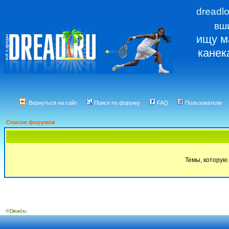
dreadl
вш
ищу м
канек
Вернуться на сайт
Поиск по форуму
FAQ
Пользователи
Список форумов
Темы, которую 
© Dread.ru