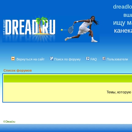
dreadl
вш
ищу м
канек
Вернуться на сайт
Поиск по форуму
FAQ
Пользователи
Список форумов
Темы, которую 
© Dread.ru