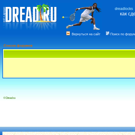
dreadlocks
как сд
Вернуться на сайт
Поиск по фору
Список форумов
© Dread.ru