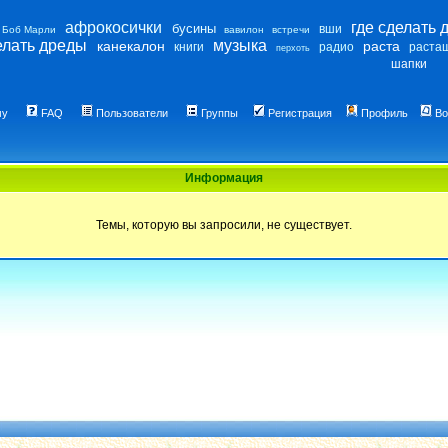
афрокосички
где сделать 
бусины
вши
Боб Марли
вавилон
встречи
елать дреды
музыка
канекалон
раста
книги
радио
раста
перхоть
шапки
му
FAQ
Пользователи
Группы
Регистрация
Профиль
Во
Информация
Темы, которую вы запросили, не существует.