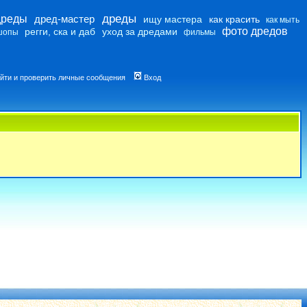
дреды
дреды
дред-мастер
ищу мастера
как красить
как мыть
фото дредов
регги, ска и даб
уход за дредами
шопы
фильмы
йти и проверить личные сообщения
Вход