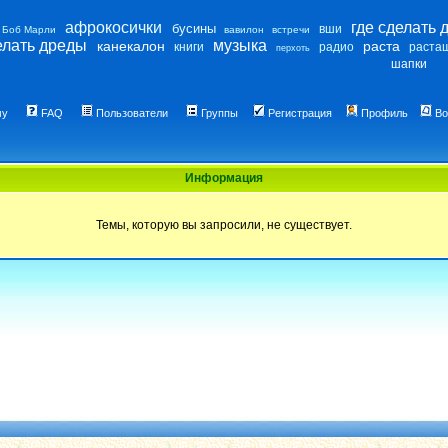
афрокосички
где сделать 
бусины
вши
Боб Марли
вавилон
встречи
елать дреды
музыка
канекалон
раста
книги
радио
раста
перхоть
шапки
му
FAQ
Пользователи
Группы
Регистрация
Профиль
Во
Информация
Темы, которую вы запросили, не существует.