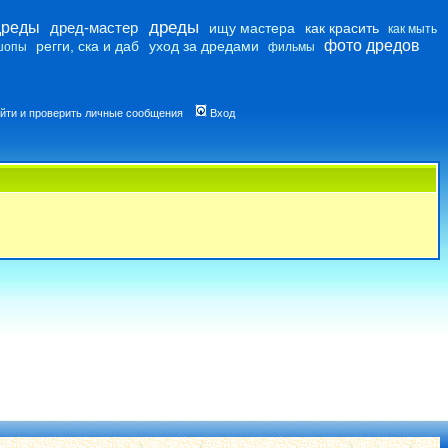
дреды
дреды
дред-мастер
ищу мастера
как красить
как мыть
фото дредов
регги, ска и даб
уход за дредами
шопы
фильмы
йти и проверить личные сообщения
Вход