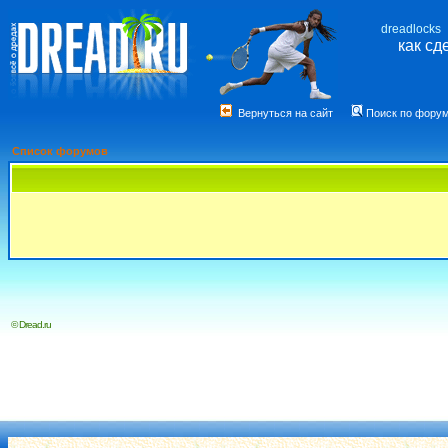
dreadlocks
как сд
Вернуться на сайт
Поиск по фору
Список форумов
© Dread.ru