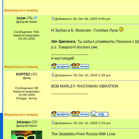
Вернуться к началу
kojak
(76)
Добавлено: Вс Окт 09, 2005 9:59 pm
Дред-ветеран
Н.Трубач и Б. Моиссев - Голубая Луна
Сообщения: 564
Зарегистрирован:
03.06.2005
От Spensora
: Ты забыл упамянуть Пенкина с Ш
p.s. Товарисч! достал уже.
_________________
я настоящий
Вернуться к началу
KOPTEZ
(37)
Добавлено: Пн Окт 10, 2005 1:39 pm
Дред
BOB MARLEY- RASTAMAN VIBRATION
Сообщения: 96
Зарегистрирован:
_________________
15.09.2005
Откуда: питер
Вернуться к началу
Jahpapu
(37)
Добавлено: Пн Окт 10, 2005 2:24 pm
Дред-ветеран
The Skatalites-From Russia With Love