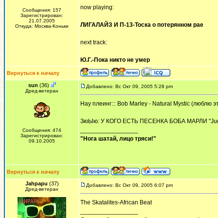
now playing:
Сообщения: 157
Зарегистрирован:
21.07.2005
ЛИГАЛАЙЗ И П-13-Тоска о потерянном рае
Откуда: Москва-Коньки
next track:
Ю.Г.-Пока никто не умер
Вернуться к началу
sun
(36)
Добавлено: Вс Окт 09, 2005 5:28 pm
Дред-ветеран
Нау плеинг::: Bob Marley - Natural Mystic (люблю э
ЗюЫю: У КОГО ЕСТЬ ПЕСЕНКА БОБА МАРЛИ "Judge
_________________
Сообщения: 474
Зарегистрирован:
"Нога шатай, лицо тряси!"
09.10.2005
Вернуться к началу
Jahpapu
(37)
Добавлено: Вс Окт 09, 2005 6:07 pm
Дред-ветеран
The Skatalites-African Beat
_________________