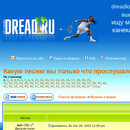
dreadl
вш
ищу м
канек
Вернуться на сайт
Поиск по форуму
FAQ
Пользователи
Какую песню вы только что прослушал
На страницу
1
,
2
,
3
,
4
,
5
,
6
,
7
,
8
,
9
,
10
,
11
,
12
,
13
,
14
,
15
,
16
,
17
,
18
,
19
,
20
,
21
,
22
,
23
,
24
,
25
,
26
,
27
,
28
,
29
,
30
,
31
,
32
,
33
,
34
,
35
,
36
,
37
,
38
,
39
,
40
,
41
,
42
,
43
,
44
,
45
,
46
,
47
,
48
,
49
,
50
,
51
,
52
,
53
,
54
,
55
,
56
,
57
След.
Список форумов
->
Музыка и видео
Автор
sun
(36)
Добавлено: Вс Окт 09, 2005 12:58 pm
Дред-ветеран