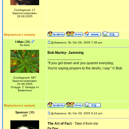
Сообщения: 17
Зарегистрирован:
28.09.2005
Вернуться к началу
I-Man
(38)
Добавлено: Вс Окт 09, 2005 7:36 pm
Dr.Joint
Bob Marley- Jamming
_________________
"If you get down and you quarrel everyday,
You're saying prayers to the devils, I say." © Bob.
Сообщения: 887
Зарегистрирован:
25.08.2005
Откуда: С Запада от
Вавилона
Вернуться к началу
Spensor
(38)
Добавлено: Вс Окт 09, 2005 9:10 pm
VIP
The Art of Fact
- Take it from me
Dr.Dre