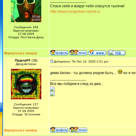
_________________
Спаси себя и вокруг тебя спасутся тысячи!
http://www.congoman.narod.ru
Сообщения: 269
Зарегистрирован:
27.08.2005
Откуда: Ростов-на-Дону
Вернуться к началу
ПазитиFF
(38)
Добавлено: Пн Окт 10, 2005 2:51 pm
Дред-ветеран
дима билан - ты должна рядом быть....
но я не
_________________
Все мы пойдем в след за джа...
Сообщения: 127
Зарегистрирован:
07.09.2005
Откуда: Эстооония
Вернуться к началу