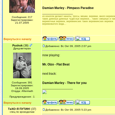
Damian Marley - Pimpass Paradise
_________________
из конопли делают канаты, тросы, мешки, веревки, много веревок.
Сообщения: 217
таких длинных-длинных чудесных веревок... таких смешных и та
Зарегистрирован:
веревочных веревок, веревкинских таких веревкинских веревок
21.07.2005
веревковатого вида...
Вернуться к началу
Pushok
(38)
Добавлено: Вс Окт 09, 2005 2:07 pm
Дред-ветеран
now playing:
Mr. Oizo - Flat Beat
next track:
Сообщения: 391
Damian Marley - There for you
Зарегистрирован:
_________________
19.09.2005
Откуда: Aftermath
Предупреждения : 1
Вернуться к началу
ТиХО-Я ПУТИН!
(37)
Добавлено: Вс Окт 09, 2005 5:23 pm
спец по крокодилам