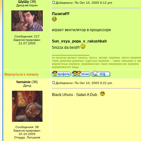
ШуШу
(38)
Добавлено: Пн Окт 10, 2005 6:12 pm
Дред-ветеран
ПазитиFF
играет вентилятор в процессоре
Сообщения: 217
Зарегистрирован:
Sun_vsya_popa_v_rakushkah
21.07.2005
5nizza da best!!!
_________________
из конопли делают канаты, тросы, мешки, веревки, много веревок.
таких длинных-длинных чудесных веревок... таких смешных и та
веревочных веревок, веревкинских таких веревкинских веревок
веревковатого вида...
Вернуться к началу
fantaisie
(36)
Добавлено: Пн Окт 10, 2005 9:22 pm
Дред
Black Uhuru - Satan A Dub .
Сообщения: 38
Зарегистрирован:
10.10.2005
Откуда: Литуанiя