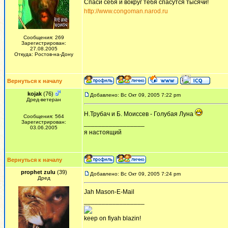
Спаси себя и вокруг тебя спасутся тысячи!
http://www.congoman.narod.ru
Сообщения: 269
Зарегистрирован:
27.08.2005
Откуда: Ростов-на-Дону
Вернуться к началу
kojak
(76)
Добавлено: Вс Окт 09, 2005 7:22 pm
Дред-ветеран
Н.Трубач и Б. Моиссев - Голубая Луна
Сообщения: 564
Зарегистрирован:
_________________
03.06.2005
я настоящий
Вернуться к началу
prophet zulu
(39)
Добавлено: Вс Окт 09, 2005 7:24 pm
Дред
Jah Mason-E-Mail
_________________
keep on fiyah blazin!