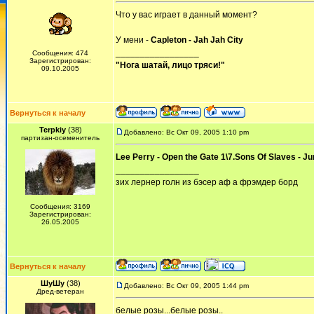
Что у вас играет в данный момент?
У мени -
Capleton - Jah Jah City
_________________
Сообщения: 474
Зарегистрирован:
"Нога шатай, лицо тряси!"
09.10.2005
Вернуться к началу
Terpkiy
(38)
Добавлено: Вс Окт 09, 2005 1:10 pm
партизан-осеменитель
Lee Perry - Open the Gate 1\7.Sons Of Slaves - J
_________________
зих лернер голн из бэсер аф а фрэмдер борд
Сообщения: 3169
Зарегистрирован:
26.05.2005
Вернуться к началу
ШуШу
(38)
Добавлено: Вс Окт 09, 2005 1:44 pm
Дред-ветеран
белые розы...белые розы..