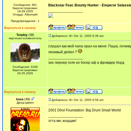
Сообщения: 391
Blackstar Feat. Bounty Hunter - Emperor Selassie
Зарегистрирован:
_________________
19.09.2005
Откуда: Aftermath
Предупреждения : 1
Вернуться к началу
Terpkiy
(38)
Добавлено: Вт Окт 11, 2005 9:39 am
партизан-осеменитель
слушал как мой папа орал на меня: Паша, почем
ленивый дебил ?
_________________
зих лернер голн из бэсер аф а фрэмдер борд
Сообщения: 3169
Зарегистрирован:
26.05.2005
Вернуться к началу
Iowa
(49)
Добавлено: Вт Окт 11, 2005 9:58 am
Дред-админ
2001 Dhol Foundation: Big Drum Small World
_________________
этта ми, кощщки!