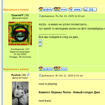
Вернуться к началу
ПазитиFF
(38)
Добавлено: Пн Окт 10, 2005 11:03 pm
Дред-ветеран
sizzla - а какая не успел посмотреть...
тут какой то молодчик залил на фтп провайдера ку
_________________
Все мы пойдем в след за джа...
Сообщения: 127
Зарегистрирован:
07.09.2005
Откуда: Эстооония
Вернуться к началу
Pushok
(38)
Добавлено: Вт Окт 11, 2005 8:24 am
Дред-ветеран
now is playnig:
Комитет Охраны Тепла - Новый солдат Джа
next track: