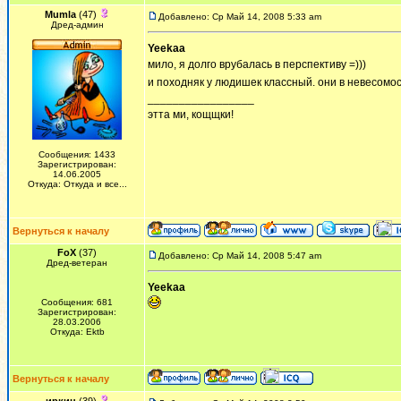
Mumla
(47)
Добавлено: Ср Май 14, 2008 5:33 am
Дред-админ
Yeekaa
мило, я долго врубалась в перспективу =)))
и походняк у людишек классный. они в невесомо
_________________
этта ми, кощщки!
Сообщения: 1433
Зарегистрирован:
14.06.2005
Откуда: Откуда и все...
Вернуться к началу
FoX
(37)
Добавлено: Ср Май 14, 2008 5:47 am
Дред-ветеран
Yeekaa
Сообщения: 681
Зарегистрирован:
28.03.2006
Откуда: Ektb
Вернуться к началу