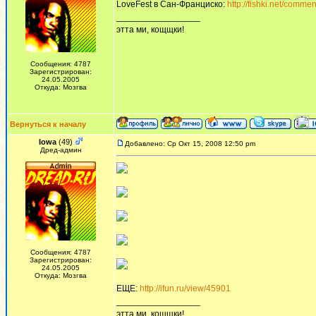
LoveFest в Сан-Франциско:
http://fishki.net/comm
_________________
этта ми, кощщки!
Сообщения: 4787
Зарегистрирован:
24.05.2005
Откуда: Мозгва
Вернуться к началу
Iowa
(49)
Добавлено: Ср Окт 15, 2008 12:50 pm
Дред-админ
Сообщения: 4787
Зарегистрирован:
24.05.2005
Откуда: Мозгва
ЕЩЕ:
http://ifun.ru/view/45901
_________________
этта ми, кощщки!