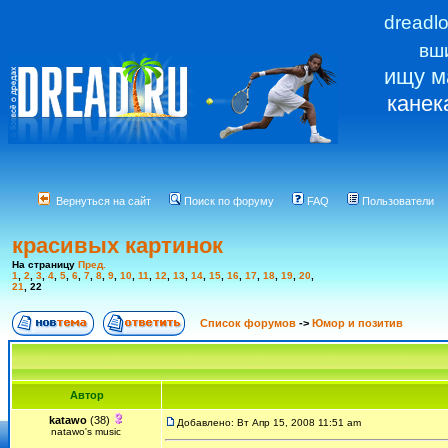
dreadl
вш
ищу м
канек
Вернуться на сайт
Поиск по форуму
FAQ
Пользователи
красивых картинок
На страницу
Пред.
1
,
2
,
3
,
4
,
5
,
6
,
7
,
8
,
9
,
10
,
11
,
12
,
13
,
14
,
15
,
16
,
17
,
18
,
19
,
20
,
21
,
22
Список форумов
->
Юмор и позитив
Автор
katawo
(38)
Добавлено: Вт Апр 15, 2008 11:51 am
natawo's music