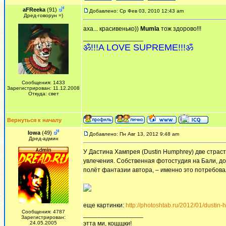
aFReeka
(91)
Добавлено: Ср Фев 03, 2010 12:43 am
Дред-говорун =)
аха... красивенько))
Mumla
тож здорово!!!
_________________
ॐ!!!A LOVE SUPREME!!!ॐ
Сообщения: 1433
Зарегистрирован: 11.12.2008
Откуда: свет
Вернуться к началу
Iowa
(49)
Добавлено: Пн Авг 13, 2012 9:48 am
Дред-админ
У Дастина Хампрея (Dustin Humphrey) две страс
увлечения. Собственная фотостудия на Бали, до
полёт фантазии автора, – именно это потребов
еще картинки:
http://photoshtab.ru/2012/01/dustin
Сообщения: 4787
_________________
Зарегистрирован:
24.05.2005
этта ми, кощщки!