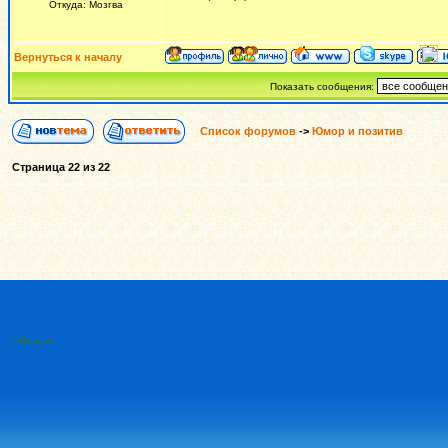
Откуда: Мозгва
Вернуться к началу
Показать сообщения:
Список форумов
->
Юмор и позитив
Страница
22
из
22
© Dread.ru