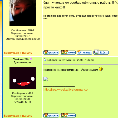
блин, у чела в жж вообще офигенные работы!!! (и
просто кайф!!!
_________________
Постоянно движется нога, отбивая жизни течение. Если отсо
***
Сообщения: 2074
Зарегистрирован:
02.03.2007
Откуда: Владивосток-2000
Вернуться к началу
Yeekaa
(38)
Добавлено: Вт Май 13, 2008 7:06 pm
Дред-ветеран
приятно познакомиться, Амстердам
_________________
http://freaky-yeka.livejournal.com
Сообщения: 401
Зарегистрирован:
31.01.2008
Откуда: S-Pb
Вернуться к началу