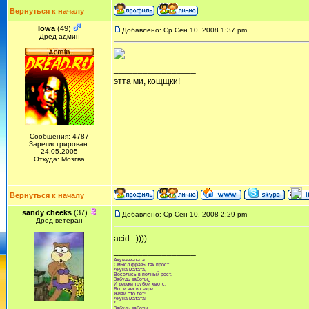
Вернуться к началу
Iowa
(49)
Добавлено: Ср Сен 10, 2008 1:37 pm
Дред-админ
_________________
этта ми, кощщки!
Сообщения: 4787
Зарегистрирован:
24.05.2005
Откуда: Мозгва
Вернуться к началу
sandy cheeks
(37)
Добавлено: Ср Сен 10, 2008 2:29 pm
Дред-ветеран
acid...))))
_________________
Акуна-матата
Смысл фразы так прост.
Акуна-матата,
Веселись в полный рост.
Забудь заботы,
И держи трубой хвотс.
Вот и весь секрет.
Живи сто лет!
Акуна-матата!
*
Забудь заботы,