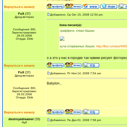
Вернуться к началу
FoX
(37)
Добавлено: Ср Окт 15, 2008 12:54 pm
Дред-ветеран
Iowa писал(а):
Сообщения: 681
граффити. отвал башки:
Зарегистрирован:
28.03.2006
Откуда: Ektb
куча оторванных бошек:
http://ifun.ru/view/449
о а это у нас в городке так чувики рисуют фотор
Вернуться к началу
FoX
(37)
Добавлено: Пт Ноя 14, 2008 7:54 am
Дред-ветеран
Babylon...
Сообщения: 681
Зарегистрирован:
28.03.2006
Откуда: Ektb
Вернуться к началу
destroyedreamer
(33)
Добавлено: Пн Дек 01, 2008 7:58 pm
Нуб