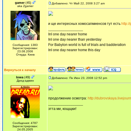
gamer
(45)
Добавлено: Чт Май 22, 2008 3:27 am
aka Zgamer
и ще интересных хомосапмиенсов тут есть
http:
_________________
InI one day nearer home
InI one day nearer than yesterday
For Babylon world is full of trials and badderation
Сообщения: 1383
Зарегистрирован:
InI one day nearer home this day
23.08.2006
Откуда: Киев
Вернуться к началу
Iowa
(49)
Добавлено: Пн Июн 23, 2008 12:52 pm
Дред-админ
продолжение осмотра:
http://dubrovskaya.livejou
_________________
этта ми, кощщки!
Сообщения: 4787
Зарегистрирован:
24.05.2005