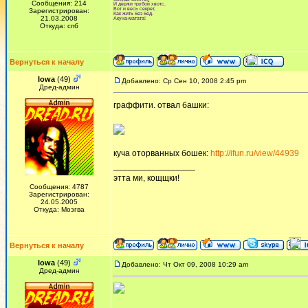
Сообщения: 214
И держи трубой хвотс.
Вот и весь секрет,
Зарегистрирован:
Как жить без бед.
21.03.2008
Акуна-матата!
Откуда: спб
Вернуться к началу
Iowa
(49)
Добавлено: Ср Сен 10, 2008 2:45 pm
Дред-админ
граффити. отвал башки:
куча оторванных бошек:
http://ifun.ru/view/44939
_________________
этта ми, кощщки!
Сообщения: 4787
Зарегистрирован:
24.05.2005
Откуда: Мозгва
Вернуться к началу
Iowa
(49)
Добавлено: Чт Окт 09, 2008 10:29 am
Дред-админ