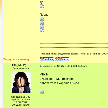
До
После
----------------------------------------------------------------------
----------------------------------------------------------------------
----------------------------------------------------------------------
Последний раз редактировалось: -NikS- (Сб Июн 28, 2008 
Вернуться к началу
Pill-girl
(38)
Добавлено: Сб Июн 28, 2008 1:26 pm
Дред-ветеран
-NikS-
а чего так недолговечно?
работа такая хорошая была
_________________
Сообщения: 739
Зарегистрирован:
19.08.2007
Откуда: Finland