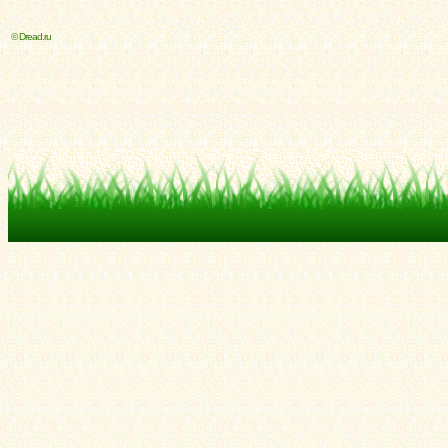
© Dread.ru