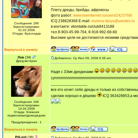
_________________
Плету дреды, брейды, афрокосы
фото работ:
www.liveinternet.ru/users/2423768/
ICQ 238628368 E-mail:
murena-tanya@yandex.ru
Сообщения: 296
в контакте: vkontakte.ru/club8413188
Зарегистрирован:
01.02.2008
тел 8-903-45-99-764, 8-918-992-68-60
Откуда: Краснодар
Высокие цели не достигаются низкими средства
Вернуться к началу
Лев
(34)
Добавлено: Ср Июл 09, 2008 6:38 am
Дред-ветеран
Надя с 33мя дрединами
супппппппппппппппппппппппппппппппппппппп
_________________
все кто хочет себе дреды и только из собственны
сделаю хорошо и дёшево
ICQ 363428853,а мо
Сообщения: 246
Зарегистрирован:
14.04.2008
Откуда: ближнее
подмосковье)домодедово
Предупреждения : 1
Вернуться к началу
Pill-girl
(38)
Добавлено: Ср Июл 09, 2008 8:31 am