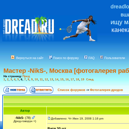
dreadl
вш
ищу м
канек
Вернуться на сайт
Поиск по форуму
FAQ
Пользователи
Мастер -NikS-, Москва [фотогалерея раб
На страницу
Пред.
1
,
2
,
3
,
4
,
5
,
6
,
7
,
8
,
9
,
10
,
11
,
12
,
13
,
14
,
15
,
16
,
17
,
18
,
19
След.
Список форумов
->
Фотогалерея дредов
Автор
-NikS-
(78)
Добавлено: Чт Июн 19, 2008 1:16 pm
Дред-говорун =)
Витя.30 шт.