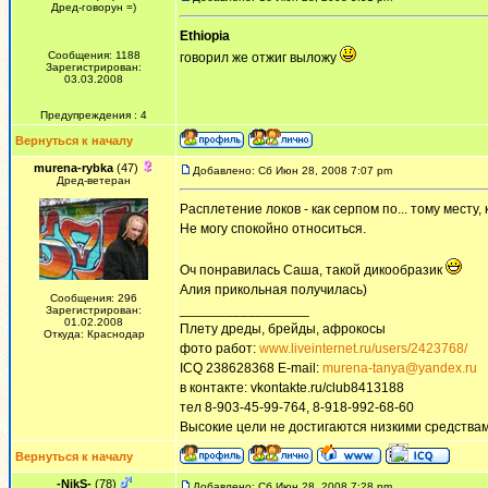
Дред-говорун =)
Ethiopia
Сообщения: 1188
говорил же отжиг выложу
Зарегистрирован:
03.03.2008
Предупреждения : 4
Вернуться к началу
murena-rybka
(47)
Добавлено: Сб Июн 28, 2008 7:07 pm
Дред-ветеран
Расплетение локов - как серпом по... тому месту, 
Не могу спокойно относиться.
Оч понравилась Саша, такой дикообразик
Алия прикольная получилась)
Сообщения: 296
_________________
Зарегистрирован:
01.02.2008
Плету дреды, брейды, афрокосы
Откуда: Краснодар
фото работ:
www.liveinternet.ru/users/2423768/
ICQ 238628368 E-mail:
murena-tanya@yandex.ru
в контакте: vkontakte.ru/club8413188
тел 8-903-45-99-764, 8-918-992-68-60
Высокие цели не достигаются низкими средства
Вернуться к началу
-NikS-
(78)
Добавлено: Сб Июн 28, 2008 7:28 pm