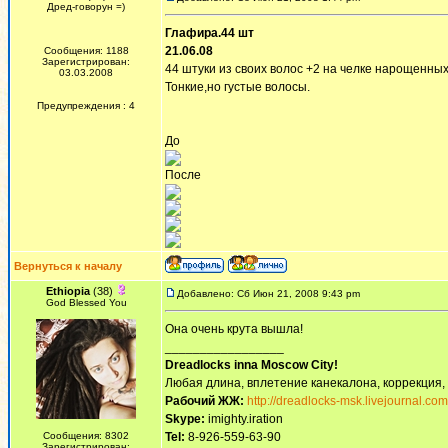
Дред-говорун =)
Глафира.44 шт
21.06.08
Сообщения: 1188
Зарегистрирован:
44 штуки из своих волос +2 на челке нарощенны
03.03.2008
Тонкие,но густые волосы.
Предупреждения : 4
До
После
Вернуться к началу
Ethiopia
(38)
Добавлено: Сб Июн 21, 2008 9:43 pm
God Blessed You
Она очень крута вышла!
_________________
Dreadlocks inna Moscow Сity!
Любая длина, вплетение канекалона, коррекция,
Рабочий ЖЖ:
http://dreadlocks-msk.livejournal.com
Skype:
imighty.iration
Сообщения: 8302
Tel:
8-926-559-63-90
Зарегистрирован: