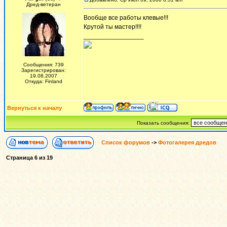
Дред-ветеран
Вообще все работы клевые!!!
Крутой ты мастер!!!!
_________________
Сообщения: 739
Зарегистрирован:
19.08.2007
Откуда: Finland
Вернуться к началу
Показать сообщения:
Список форумов
->
Фотогалерея дредов
Страница
6
из
19