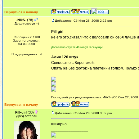
Вернуться к началу
-NikS-
(78)
Добавлено: Сб Июн 28, 2008 2:22 pm
Дред-говорун =)
Pill-girl
не его это.сказал что с волосами он себя лучше и
Сообщения: 1188
Зарегистрирован:
03.03.2008
Добавлено спустя 46 минут 3 секунды:
Предупреждения : 4
Алия.126 штук.
Совместно с Вероникой.
Опять же без фоток на плетении толком. Только 
Последний раз редактировалось: -NikS- (Сб Сен 27, 2008 
Вернуться к началу
Pill-girl
(38)
Добавлено: Сб Июн 28, 2008 3:02 pm
Дред-ветеран
шикарно
_________________