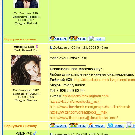
Сообщения: 739
Зарегистрирован:
19.08.2007
Откуда: Finland
Вернуться к началу
Ethiopia
(38)
Добавлено: Сб Июн 28, 2008 5:49 pm
God Blessed You
Алия очень классная!
_________________
Dreadlocks inna Moscow Сity!
Любая длина, вплетение канекалона, коррекция,
Рабочий ЖЖ:
http://dreadlocks-msk.livejournal.com
Skype:
imighty.iration
Сообщения: 8302
Tel:
8-926-559-63-90
Зарегистрирован:
E-mail:
dreadlocks.msk@gmail.com
19.09.2005
Откуда: Москва
https://vk.com/dreadlocks_msk
https://www.facebook.com/groups/dreadlocksmsk
https://twitter.com/dreadlocks__msk
https://www.tiktok.com/@dreadlocks_msk/
Вернуться к началу
-NikS-
(78)
Добавлено: Сб Июн 28, 2008 5:51 pm