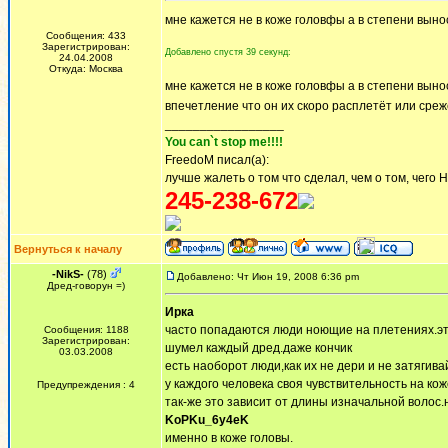
мне кажется не в коже головфы а в степени вын
Сообщения: 433
Зарегистрирован:
Добавлено спустя 39 секунд:
24.04.2008
Откуда: Москва
мне кажется не в коже головфы а в степени вын
впечетление что он их скоро расплетёт или сре
_________________
You can`t stop me!!!!
FreedoM писал(а):
лучше жалеть о том что сделал, чем о том, чего 
245-238-672
Вернуться к началу
-NikS-
(78)
Добавлено: Чт Июн 19, 2008 6:36 pm
Дред-говорун =)
Ирка
часто попадаются люди ноющие на плетениях.это
Сообщения: 1188
Зарегистрирован:
шумел каждый дред.даже кончик
03.03.2008
есть наоборот люди,как их не дери и не затягива
у каждого человека своя чувствительность на кож
Предупреждения : 4
так-же это зависит от длины изначальной волос.
KoPKu_6y4eK
именно в коже головы.