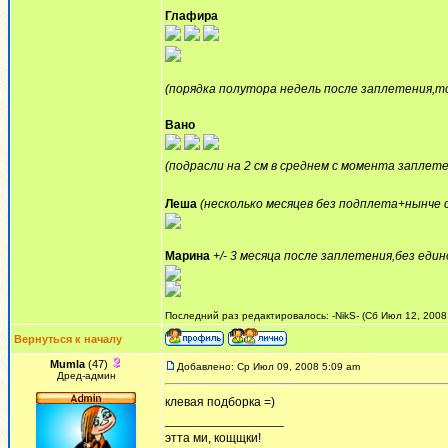
Глафира
(порядка полутора недель после заплетения,то
Вано
(подрасли на 2 см в среднем с момента запле
Леша
(несколько месяцев без подплета+нынче 
Марина
+/- 3 месяца после заплетения,без ед
Последний раз редактировалось: -NikS- (Сб Июл 12, 2008 
Вернуться к началу
Mumla
(47)
Добавлено: Ср Июл 09, 2008 5:09 am
Дред-админ
клевая подборка =)
_________________
этта ми, кощщки!