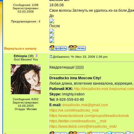
18.06.08
Сообщения: 1188
Зарегистрирован:
Свои волосы.Затянуть не удалось из-за боли.Даж
03.03.2008
До
Предупреждения : 4
После
Вернуться к началу
Ethiopia
(38)
Добавлено: Чт Июн 19, 2008 1:36 pm
God Blessed You
Квадратищща! )))))))
_________________
Dreadlocks inna Moscow Сity!
Любая длина, вплетение канекалона, коррекция,
Рабочий ЖЖ:
http://dreadlocks-msk.livejournal.com
Skype:
imighty.iration
Сообщения: 8302
Tel:
8-926-559-63-90
Зарегистрирован:
E-mail:
dreadlocks.msk@gmail.com
19.09.2005
Откуда: Москва
https://vk.com/dreadlocks_msk
https://www.facebook.com/groups/dreadlocksmsk
https://twitter.com/dreadlocks__msk
https://www.tiktok.com/@dreadlocks_msk/