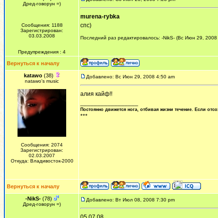
Дред-говорун =)
murena-rybka
спс)
Сообщения: 1188
Зарегистрирован:
03.03.2008
Последний раз редактировалось: -NikS- (Вс Июн 29, 2008
Предупреждения : 4
Вернуться к началу
katawo
(38)
Добавлено: Вс Июн 29, 2008 4:50 am
natawo's music
алия кайф!!
_________________
Постоянно движется нога, отбивая жизни течение. Если отсо
***
Сообщения: 2074
Зарегистрирован:
02.03.2007
Откуда: Владивосток-2000
Вернуться к началу
-NikS-
(78)
Добавлено: Вт Июл 08, 2008 7:30 pm
Дред-говорун =)
05,07,08