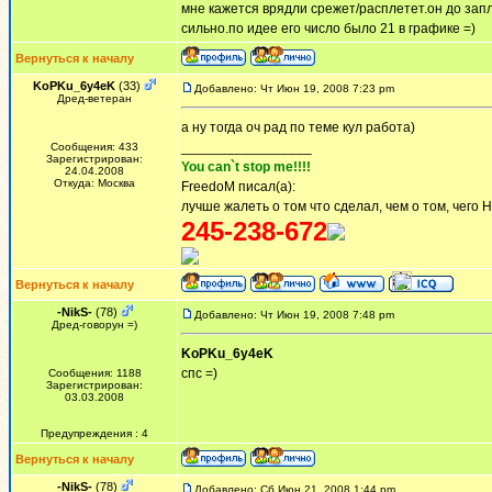
мне кажется врядли срежет/расплетет.он до зап
сильно.по идее его число было 21 в графике =)
Вернуться к началу
KoPKu_6y4eK
(33)
Добавлено: Чт Июн 19, 2008 7:23 pm
Дред-ветеран
а ну тогда оч рад по теме кул работа)
_________________
Сообщения: 433
Зарегистрирован:
You can`t stop me!!!!
24.04.2008
Откуда: Москва
FreedoM писал(а):
лучше жалеть о том что сделал, чем о том, чего 
245-238-672
Вернуться к началу
-NikS-
(78)
Добавлено: Чт Июн 19, 2008 7:48 pm
Дред-говорун =)
KoPKu_6y4eK
спс =)
Сообщения: 1188
Зарегистрирован:
03.03.2008
Предупреждения : 4
Вернуться к началу
-NikS-
(78)
Добавлено: Сб Июн 21, 2008 1:44 pm