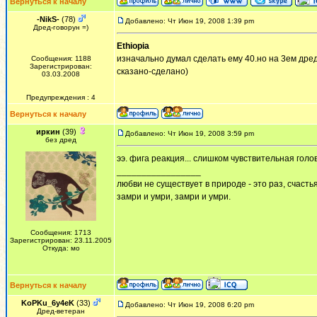
Вернуться к началу
-NikS-
(78)
Добавлено: Чт Июн 19, 2008 1:39 pm
Дред-говорун =)
Ethiopia
изначально думал сделать ему 40.но на 3ем дреде 
Сообщения: 1188
Зарегистрирован:
сказано-сделано)
03.03.2008
Предупреждения : 4
Вернуться к началу
иркин
(39)
Добавлено: Чт Июн 19, 2008 3:59 pm
без дред
ээ. фига реакция... слишком чувствительная голо
_________________
любви не существует в природе - это раз, счастья
замри и умри, замри и умри.
Сообщения: 1713
Зарегистрирован: 23.11.2005
Откуда: мо
Вернуться к началу
KoPKu_6y4eK
(33)
Добавлено: Чт Июн 19, 2008 6:20 pm
Дред-ветеран