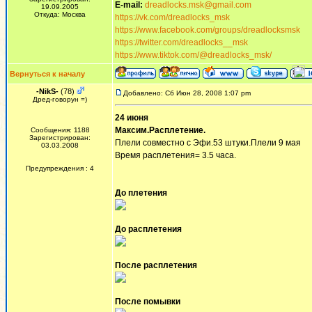
E-mail:
dreadlocks.msk@gmail.com
19.09.2005
Откуда: Москва
https://vk.com/dreadlocks_msk
https://www.facebook.com/groups/dreadlocksmsk
https://twitter.com/dreadlocks__msk
https://www.tiktok.com/@dreadlocks_msk/
Вернуться к началу
-NikS-
(78)
Добавлено: Сб Июн 28, 2008 1:07 pm
Дред-говорун =)
24 июня
Максим.Расплетение.
Сообщения: 1188
Зарегистрирован:
Плели совместно с Эфи.53 штуки.Плели 9 мая
03.03.2008
Время расплетения= 3.5 часа.
Предупреждения : 4
До плетения
До расплетения
После расплетения
После помывки