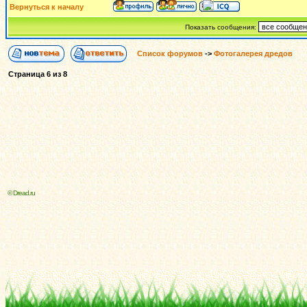
Вернуться к началу
Показать сообщения:
Список форумов
->
Фотогалерея дредов
Страница
6
из
8
© Dread.ru