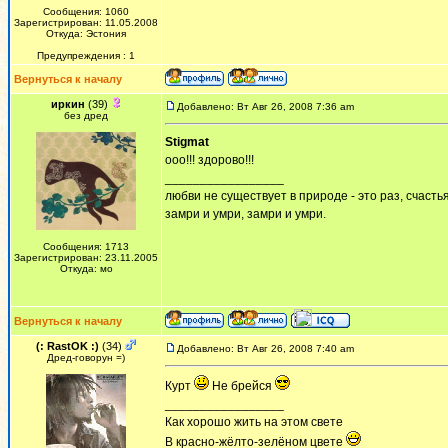
Сообщения: 1060
Зарегистрирован: 11.05.2008
Откуда: Эстония
Предупреждения : 1
Вернуться к началу
иркин
(39)
Добавлено: Вт Авг 26, 2008 7:36 am
без дред
Stigmat
ооо!!! здорово!!!
_________________
любви не существует в природе - это раз, счастья
замри и умри, замри и умри.
Сообщения: 1713
Зарегистрирован: 23.11.2005
Откуда: мо
Вернуться к началу
(: RastOK :)
(34)
Добавлено: Вт Авг 26, 2008 7:40 am
Дред-говорун =)
Курт
Не брейся
_________________
Как хорошо жить на этом свете
В красно-жёлто-зелёном цвете