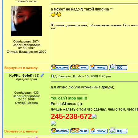
natawo's music
а может не надо?) такой лапочка ^^
_________________
Постоянно движется нога, отбивая жизни течение. Если отсо
***
Сообщения: 2074
Зарегистрирован:
02.03.2007
Откуда: Владивосток-2000
Вернуться к началу
KoPKu_6y4eK
(33)
Добавлено: Вт Июл 15, 2008 8:26 pm
Дред-ветеран
а я лично люблю ухоженные дреды)
_________________
Сообщения: 433
Зарегистрирован:
You can`t stop me!!!!
24.04.2008
Откуда: Москва
FreedoM писал(а):
лучше жалеть о том что сделал, чем о том, чего 
245-238-672
Вернуться к началу