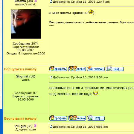
katawo
(38)
Добавлено: Ср Июл 16, 2008 12:44 am
natawo's music
а мне лохмы нравятся
)
_________________
Постоянно движется нога, отбивая жизни течение. Если отсо
***
Сообщения: 2074
Зарегистрирован:
02.03.2007
Откуда: Владивосток-2000
Вернуться к началу
Stigmat
(38)
Добавлено: Ср Июл 16, 2008 3:58 am
Дред
несколько опытов и сложных метематических рас
Сообщения: 87
подплестись все же надо
Зарегистрирован:
19.05.2006
Вернуться к началу
Pill-girl
(38)
Добавлено: Ср Июл 16, 2008 9:55 am
Дред-ветеран