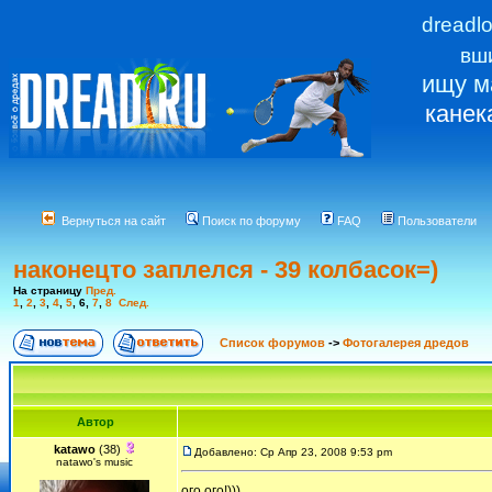
dreadl
вш
ищу м
канек
Вернуться на сайт
Поиск по форуму
FAQ
Пользователи
наконецто заплелся - 39 колбасок=)
На страницу
Пред.
1
,
2
,
3
,
4
,
5
,
6
,
7
,
8
След.
Список форумов
->
Фотогалерея дредов
Автор
katawo
(38)
Добавлено: Ср Апр 23, 2008 9:53 pm
natawo's music
ого ого!)))