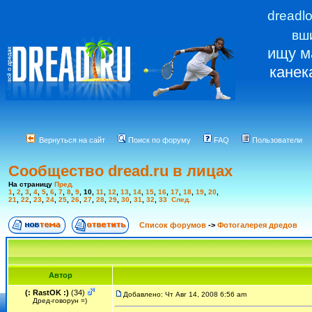
dreadl
вш
ищу м
канек
Вернуться на сайт
Поиск по форуму
FAQ
Пользователи
Сообщество dread.ru в лицах
На страницу
Пред.
1
,
2
,
3
,
4
,
5
,
6
,
7
,
8
,
9
,
10
,
11
,
12
,
13
,
14
,
15
,
16
,
17
,
18
,
19
,
20
,
21
,
22
,
23
,
24
,
25
,
26
,
27
,
28
,
29
,
30
,
31
,
32
,
33
След.
Список форумов
->
Фотогалерея дредов
Автор
(: RastOK :)
(34)
Добавлено: Чт Авг 14, 2008 6:56 am
Дред-говорун =)