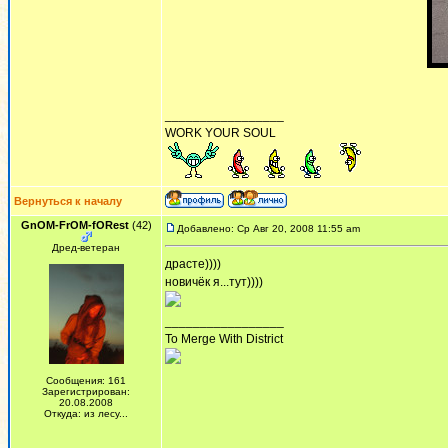
_________________
WORK YOUR SOUL
Вернуться к началу
GnOM-FrOM-fORest
(42)
Добавлено: Ср Авг 20, 2008 11:55 am
Дред-ветеран
драсте))))
новичёк я...тут))))
_________________
To Merge With District
Сообщения: 161
Зарегистрирован:
20.08.2008
Откуда: из лесу...