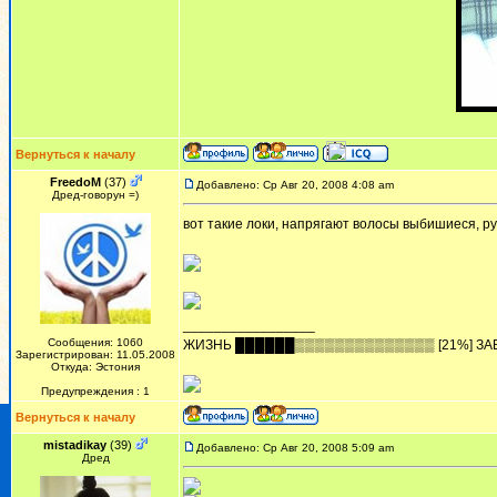
Вернуться к началу
FreedoM
(37)
Добавлено: Ср Авг 20, 2008 4:08 am
Дред-говорун =)
вот такие локи, напрягают волосы выбишиеся, ру
_________________
Сообщения: 1060
ЖИЗHЬ ██████▒▒▒▒▒▒▒▒▒▒▒▒▒▒ [21%] ЗА
Зарегистрирован: 11.05.2008
Откуда: Эстония
Предупреждения : 1
Вернуться к началу
mistadikay
(39)
Добавлено: Ср Авг 20, 2008 5:09 am
Дред