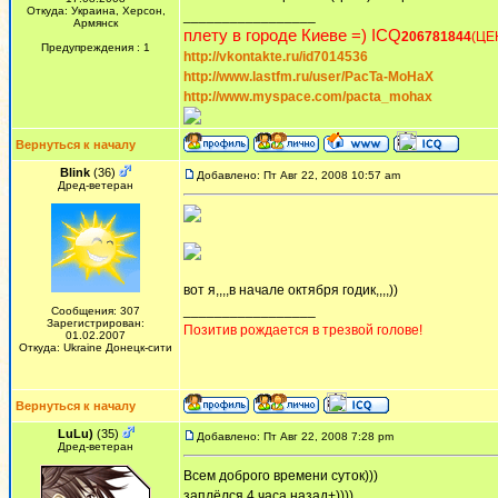
Откуда: Украина, Херсон,
_________________
Армянск
плету в городе Киеве =) ICQ
206781844
(ЦЕ
Предупреждения : 1
http://vkontakte.ru/id7014536
http://www.lastfm.ru/user/PacTa-MoHaX
http://www.myspace.com/pacta_mohax
Вернуться к началу
Blink
(36)
Добавлено: Пт Авг 22, 2008 10:57 am
Дред-ветеран
вот я,,,,в начале октября годик,,,,))
_________________
Сообщения: 307
Зарегистрирован:
Позитив рождается в трезвой голове!
01.02.2007
Откуда: Ukraine Донецк-сити
Вернуться к началу
LuLu)
(35)
Добавлено: Пт Авг 22, 2008 7:28 pm
Дред-ветеран
Всем доброго времени суток)))
заплёлся 4 часа назад+))))