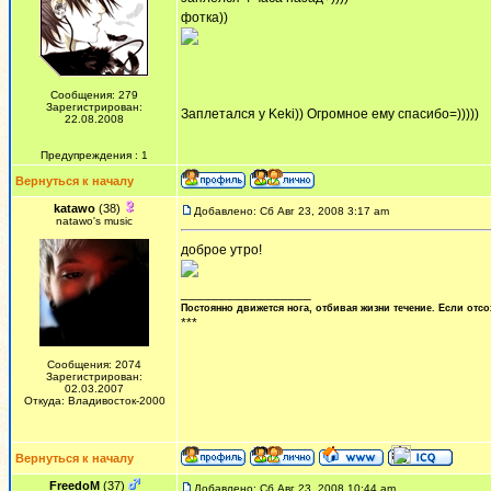
фотка))
Сообщения: 279
Зарегистрирован:
Заплетался у Keki)) Огромное ему спасибо=)))))
22.08.2008
Предупреждения : 1
Вернуться к началу
katawo
(38)
Добавлено: Сб Авг 23, 2008 3:17 am
natawo's music
доброе утро!
_________________
Постоянно движется нога, отбивая жизни течение. Если отсо
***
Сообщения: 2074
Зарегистрирован:
02.03.2007
Откуда: Владивосток-2000
Вернуться к началу
FreedoM
(37)
Добавлено: Сб Авг 23, 2008 10:44 am