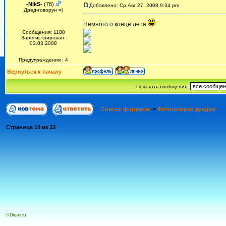
-NikS-
(78)
Добавлено: Ср Авг 27, 2008 9:34 pm
Дред-говорун =)
Немного о конце лета
Сообщения: 1188
Зарегистрирован:
03.03.2008
Предупреждения : 4
Вернуться к началу
Показать сообщения:
Список форумов
->
Фотогалерея дредов
Страница
10
из
33
© Dread.ru