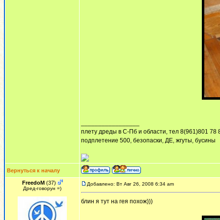
_________________
плету дреды в С-Пб и области, тел 8(961)801 78 
подплетение 500, безопаски, ДЕ, жгуты, бусины
Вернуться к началу
FreedoM
(37)
Добавлено: Вт Авг 26, 2008 6:34 am
Дред-говорун =)
блин я тут на гея похож)))