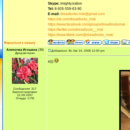
Skype:
imighty.iration
Tel:
8-926-559-63-90
E-mail:
dreadlocks.msk@gmail.com
https://vk.com/dreadlocks_msk
https://www.facebook.com/groups/dreadlocksmsk
https://twitter.com/dreadlocks__msk
https://www.tiktok.com/@dreadlocks_msk/
Вернуться к началу
Алиночка Игошина
(39)
Добавлено: Вс Авг 24, 2008 12:00 pm
Дред-ветеран
я)))
Сообщения: 317
Зарегистрирован:
22.09.2007
Откуда: С-Пб