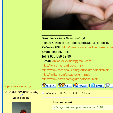
_________________
Dreadlocks inna Moscow Сity!
Любая длина, вплетение канекалона, коррекция,
Рабочий ЖЖ:
http://dreadlocks-msk.livejournal.com
Skype:
imighty.iration
Tel:
8-926-559-63-90
E-mail:
dreadlocks.msk@gmail.com
https://vk.com/dreadlocks_msk
https://www.facebook.com/groups/dreadlocksmsk
https://twitter.com/dreadlocks__msk
https://www.tiktok.com/@dreadlocks_msk/
Вернуться к началу
GnOM-FrOM-fORest
(42)
Добавлено: Ср Авг 27, 2008 3:19 am
Дред-ветеран
Iowa писал(а):
тебе идет =) ник прям раскрыт на 100%