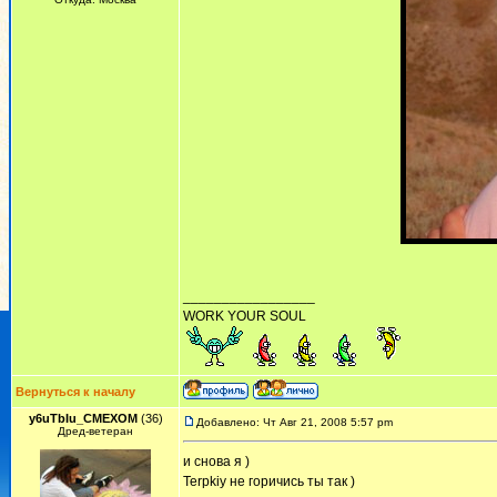
_________________
WORK YOUR SOUL
Вернуться к началу
y6uTbIu_CMEXOM
(36)
Добавлено: Чт Авг 21, 2008 5:57 pm
Дред-ветеран
и снова я )
Terpkiy не горичись ты так )