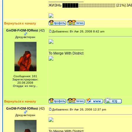
_________________
ЖИЗHЬ ██████▒▒▒▒▒▒▒▒▒▒▒▒▒▒ [21%] ЗА
Вернуться к началу
GnOM-FrOM-fORest
(42)
Добавлено: Вт Авг 26, 2008 8:42 am
Дред-ветеран
_________________
To Merge With District
Сообщения: 161
Зарегистрирован:
20.08.2008
Откуда: из лесу...
Вернуться к началу
GnOM-FrOM-fORest
(42)
Добавлено: Вт Авг 26, 2008 12:37 pm
Дред-ветеран
_________________
To Merge With District