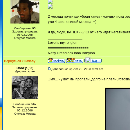
2 месяца почти как убрал канек - кончики пока ре
уже 4 с половиной месяца! =)
Сообщения: 95
Зарегистрирован:
и да, люди, КАНЕК - ЗЛО! от него идет негативна
06.03.2008
_________________
Откуда: Москва
Love is my religion
====================
Natty Dreadlock inna Babylon...
Вернуться к началу
DooFy
(37)
Добавлено: Ср Авг 20, 2008 9:59 am
Дред-ветеран
Эмм... ну вот мы пропали, долго не плели, готовил
Сообщения: 567
Зарегистрирован:
05.12.2006
Откуда: Москва