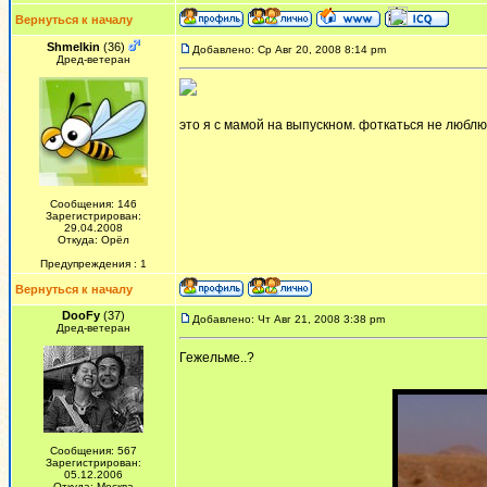
Вернуться к началу
Shmelkin
(36)
Добавлено: Ср Авг 20, 2008 8:14 pm
Дред-ветеран
это я с мамой на выпускном. фоткаться не люблю
Сообщения: 146
Зарегистрирован:
29.04.2008
Откуда: Орёл
Предупреждения : 1
Вернуться к началу
DooFy
(37)
Добавлено: Чт Авг 21, 2008 3:38 pm
Дред-ветеран
Гежельме..?
Сообщения: 567
Зарегистрирован:
05.12.2006
Откуда: Москва