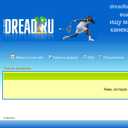
dreadl
вш
ищу м
канек
Вернуться на сайт
Поиск по форуму
FAQ
Пользователи
Список форумов
Темы, которую 
© Dread.ru