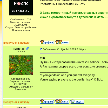
Растаманы.Они есть или их нет?
_________________
О Боже милостливый помоги, страсть к спиртно
иначе сиротами останутся дети жена и мать ......
Сообщения: 1631
Зарегистрирован:
30.10.2005
Откуда: Одесса, ул.Героев
Пограничников
Вернуться к началу
I-Man
(38)
Добавлено: Ср Дек 14, 2005 8:46 pm
Dr.Joint
mja
Ну меня интересовал именно такой вопрос...есть 
А Растаманы скорее всего они есть,...но сколько 
_________________
"If you get down and you quarrel everyday,
Сообщения: 887
You're saying prayers to the devils, I say." © Bob.
Зарегистрирован:
25.08.2005
Откуда: С Запада от
Вавилона
Вернуться к началу
Пух
(37)