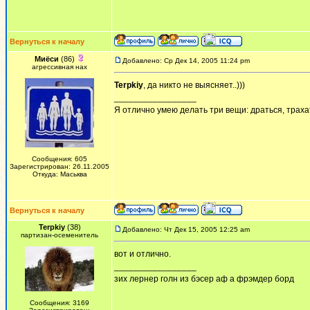
Вернуться к началу
Миёси
(86)
Добавлено: Ср Дек 14, 2005 11:24 pm
агрессивная нах
Terpkiy
, да никто не выясняет..)))
_________________
Я отлично умею делать три вещи: драться, трахат
Сообщения: 605
Зарегистрирован: 26.11.2005
Откуда: Маськва
Вернуться к началу
Terpkiy
(38)
Добавлено: Чт Дек 15, 2005 12:25 am
партизан-осеменитель
вот и отлично.
_________________
зих лернер голн из бэсер аф а фрэмдер борд
Сообщения: 3169