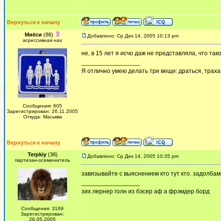
Вернуться к началу
Миёси
(86)
Добавлено: Ср Дек 14, 2005 10:13 pm
агрессивная нах
не, в 15 лет я исчо даж не представляла, что тако
_________________
Я отлично умею делать три вещи: драться, трахат
Сообщения: 605
Зарегистрирован: 26.11.2005
Откуда: Маськва
Вернуться к началу
Terpkiy
(38)
Добавлено: Ср Дек 14, 2005 10:35 pm
партизан-осеменитель
завязывайте с выяснением кто тут кто. задолбам
_________________
зих лернер голн из бэсер аф а фрэмдер борд
Сообщения: 3169
Зарегистрирован:
26.05.2005