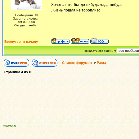
Хочется что-бы где-нибудь когда-нибудь
Жизнь пошла не торопливо
Сообщения: 13
Зарегистрирован:
09.03.2006
Откуда: с неба...
Вернуться к началу
Показать сообщения:
Список форумов
->
Раста
Страница
4
из
10
© Dread.ru