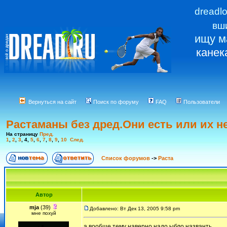
dreadl
вш
ищу м
канек
Вернуться на сайт
Поиск по форуму
FAQ
Пользователи
Растаманы без дред.Они есть или их н
На страницу
Пред.
1
,
2
,
3
,
4
,
5
,
6
,
7
,
8
,
9
,
10
След.
Список форумов
->
Раста
Автор
mja
(39)
Добавлено: Вт Дек 13, 2005 9:58 pm
мне похуй
а вообше тему наверно надо ыбло названть