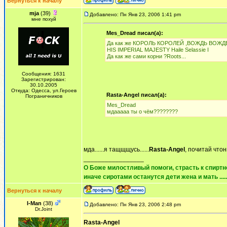
Вернуться к началу
mja
(39)
Добавлено: Пн Янв 23, 2006 1:41 pm
мне похуй
Mes_Dread писал(а):
Да как же КОРОЛЬ КОРОЛЕЙ ,ВОЖДЬ ВОЖД
HIS IMPERIAL MAJESTY Haile Selassie I
Да как же сами корни ?Roots...
Сообщения: 1631
Зарегистрирован:
30.10.2005
Откуда: Одесса, ул.Героев
Rasta-Angel писал(а):
Пограничников
Mes_Dread
мдааааа ты о чём????????
мда......я тащщщусь......
Rasta-Angel
, почитай чтон
_________________
О Боже милостливый помоги, страсть к спиртно
иначе сиротами останутся дети жена и мать ......
Вернуться к началу
I-Man
(38)
Добавлено: Пн Янв 23, 2006 2:48 pm
Dr.Joint
Rasta-Angel