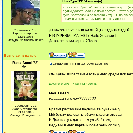
Найк";p="13164 писал(а):
я ясчитаю - "раста" это внутренний мир ... (то
в уши долбят , солнце ярко светит ... этот в
руке, заставка на телефоне и тд ... (+на рюк
а сам я играю на тамтаме и плету дреды...
Да как же КОРОЛЬ КОРОЛЕЙ ,ВОЖДЬ ВОЖДЕЙ
Сообщения: 133
Зарегистрирован:
HIS IMPERIAL MAJESTY Haile Selassie I
12.01.2006
Откуда: Из москвы нахер
Да как же сами корни ?Roots...
Вернуться к началу
Rasta-Angel
(36)
Добавлено: Пн Янв 23, 2006 12:38 pm
Дред
слы чувак!!!!!!!растаман есть у него дреды или не
Добавлено спустя 4 минуты 7 секунд:
Mes_Dread
мдааааа ты о чём????????
_________________
Сообщения: 12
Зарегистрирован:
Братья растаманы поднимите руки к небу!
23.01.2006
Мф будим целовать губами радугуи звёзды!
Откуда: Владивосток
И Джа нас увидит и нам улыбнёться,
Ведь мы в него верим и поём регги солнцу.....