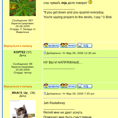
слы чувакЪ
mja
дело говорит
_________________
"If you get down and you quarrel everyday,
You're saying prayers to the devils, I say." © Bob.
Сообщения: 887
Зарегистрирован:
25.08.2005
Откуда: С Запада от
Вавилона
Вернуться к началу
KOPTEZ
(37)
Добавлено: Чт Мар 09, 2006 12:36 am
Дред
НУ ВЫ И НАПРЯЖНЫЕ....
Сообщения: 96
Зарегистрирован:
_________________
15.09.2005
Откуда: питер
Вернуться к началу
_WhAt'S_Up_
(36)
Добавлено: Чт Мар 09, 2006 7:35 pm
Дред
Jah Rastaforay
_________________
Реггей мне не дает уснуть
Помогает мне быть счастливым