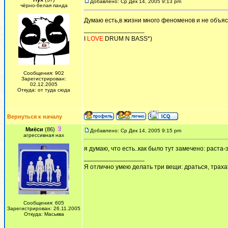
Добавлено: Ср Дек 14, 2005 9:13 pm
чёрно-белая панда
Думаю есть,в жизни много феноменов и не объя
_________________
I
LOVE
DRUM N BASS*)
Сообщения: 902
Зарегистрирован:
02.12.2005
Откуда: от туда сюда
Вернуться к началу
Миёси
(86)
Добавлено: Ср Дек 14, 2005 9:15 pm
агрессивная нах
я думаю, что есть..как было тут замечено: раста-эт
_________________
Я отлично умею делать три вещи: драться, трахат
Сообщения: 605
Зарегистрирован: 26.11.2005
Откуда: Маськва