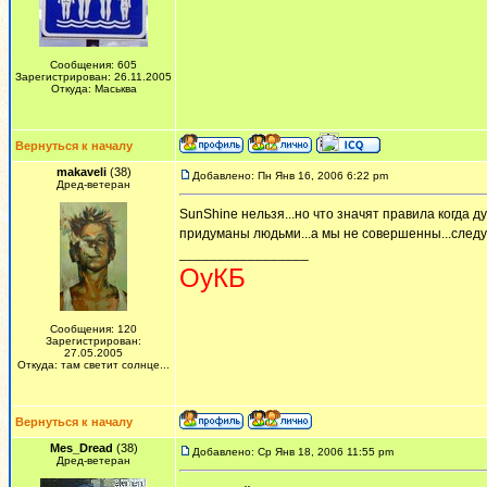
Сообщения: 605
Зарегистрирован: 26.11.2005
Откуда: Маськва
Вернуться к началу
makaveli
(38)
Добавлено: Пн Янв 16, 2006 6:22 pm
Дред-ветеран
SunShine нельзя...но что значят правила когда душ
придуманы людьми...а мы не совершенны...следуй з
_________________
ОуКБ
Сообщения: 120
Зарегистрирован:
27.05.2005
Откуда: там светит солнце...
Вернуться к началу
Mes_Dread
(38)
Добавлено: Ср Янв 18, 2006 11:55 pm
Дред-ветеран