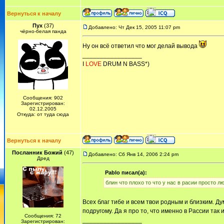
Вернуться к началу
Пух
(37)
Добавлено: Чт Дек 15, 2005 11:07 pm
чёрно-белая панда
Ну он всё ответил что мог делай вывода
_________________
I
LOVE
DRUM N BASS*)
Сообщения: 902
Зарегистрирован:
02.12.2005
Откуда: от туда сюда
Вернуться к началу
Посланник Божий
(47)
Добавлено: Сб Янв 14, 2006 2:24 pm
Дред
Pablo писал(а):
блин что плохо то что у нас в расии просто
Всех благ тибе и всем твои родным и близким. Дум
подругому. Да я про то, что именно в Рассии так 
Сообщения: 72
_________________
Зарегистрирован: