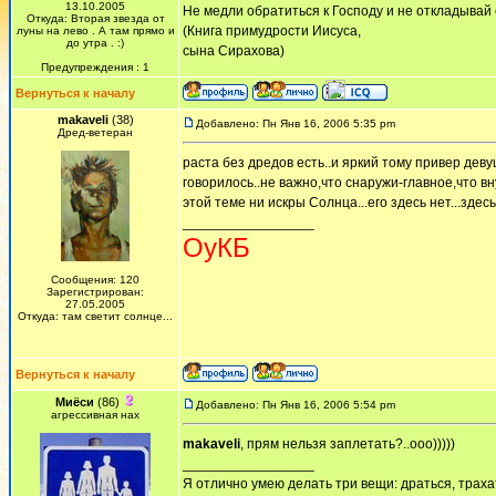
13.10.2005
Не медли обратиться к Господу и не откладывай 
Откуда: Вторая звезда от
(Книга примудрости Иисуса,
луны на лево . А там прямо и
до утра . :)
сына Сирахова)
Предупреждения : 1
Вернуться к началу
makaveli
(38)
Добавлено: Пн Янв 16, 2006 5:35 pm
Дред-ветеран
раста без дредов есть..и яркий тому привер деву
говорилось..не важно,что снаружи-главное,что вн
этой теме ни искры Солнца...его здесь нет...здесь 
_________________
ОуКБ
Сообщения: 120
Зарегистрирован:
27.05.2005
Откуда: там светит солнце...
Вернуться к началу
Миёси
(86)
Добавлено: Пн Янв 16, 2006 5:54 pm
агрессивная нах
makaveli
, прям нельзя заплетать?..ооо)))))
_________________
Я отлично умею делать три вещи: драться, трахат