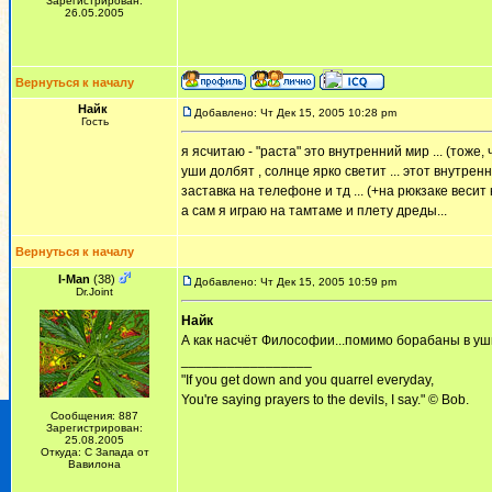
Зарегистрирован:
26.05.2005
Вернуться к началу
Найк
Добавлено: Чт Дек 15, 2005 10:28 pm
Гость
я ясчитаю - "раста" это внутренний мир ... (тоже,
уши долбят , солнце ярко светит ... этот внутре
заставка на телефоне и тд ... (+на рюкзаке веси
а сам я играю на тамтаме и плету дреды...
Вернуться к началу
I-Man
(38)
Добавлено: Чт Дек 15, 2005 10:59 pm
Dr.Joint
Найк
А как насчёт Философии...помимо борабаны в уши
_________________
"If you get down and you quarrel everyday,
You're saying prayers to the devils, I say." © Bob.
Сообщения: 887
Зарегистрирован:
25.08.2005
Откуда: С Запада от
Вавилона