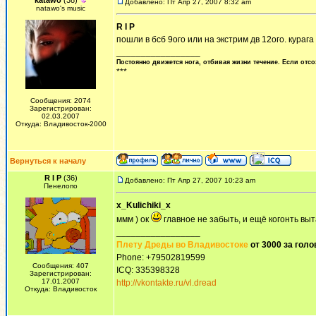
katawo
(38)
Добавлено: Пт Апр 27, 2007 8:32 am
natawo's music
R I P
пошли в бсб 9ого или на экстрим дв 12ого. курага
_________________
Постоянно движется нога, отбивая жизни течение. Если отсо
***
Сообщения: 2074
Зарегистрирован:
02.03.2007
Откуда: Владивосток-2000
Вернуться к началу
R I P
(36)
Добавлено: Пт Апр 27, 2007 10:23 am
Пенелопо
x_Kulichiki_x
ммм ) ок
главное не забыть, и ещё когонть вы
_________________
Плету Дреды во Владивостоке
от 3000 за голо
Phone: +79502819599
Сообщения: 407
ICQ: 335398328
Зарегистрирован:
17.01.2007
http://vkontakte.ru/vl.dread
Откуда: Владивосток