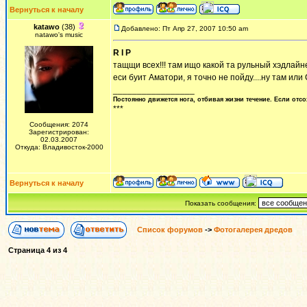
Вернуться к началу
katawo
(38)
Добавлено: Пт Апр 27, 2007 10:50 am
natawo's music
R I P
тащщи всех!!! там ищо какой та рульный хэдлайне
еси буит Аматори, я точно не пойду....ну там или С
_________________
Постоянно движется нога, отбивая жизни течение. Если отсо
***
Сообщения: 2074
Зарегистрирован:
02.03.2007
Откуда: Владивосток-2000
Вернуться к началу
Показать сообщения:
Список форумов
->
Фотогалерея дредов
Страница
4
из
4