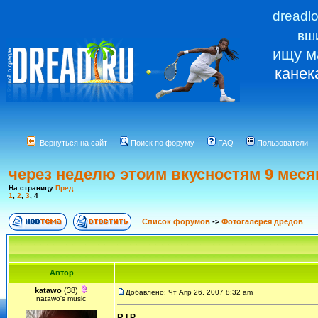
dreadl
вш
ищу м
канек
Вернуться на сайт
Поиск по форуму
FAQ
Пользователи
через неделю этоим вкусностям 9 месяц
На страницу
Пред.
1
,
2
,
3
,
4
Список форумов
->
Фотогалерея дредов
Автор
katawo
(38)
Добавлено: Чт Апр 26, 2007 8:32 am
natawo's music
R I P