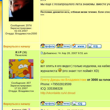
мы еще с позапрошлого лета знакомы. вместе учим
_________________
Постоянно движется нога, отбивая жизни течение. Если отсо
***
Сообщения: 2074
Зарегистрирован:
02.03.2007
Откуда: Владивосток-2000
Вернуться к началу
R I P
(36)
Добавлено: Чт Апр 26, 2007 9:51 am
Пенелопо
вот опять я его видел ) только издалека, на набк
журналиста
(кто знает тот поймёт XD)
_________________
Плету Дреды во Владивостоке
от 3000 за голо
Сообщения: 407
Phone: +79502819599
Зарегистрирован:
17.01.2007
ICQ: 335398328
Откуда: Владивосток
http://vkontakte.ru/vl.dread
Вернуться к началу