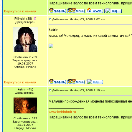
Наращивание волос по всем технологиям, приши
Вернуться к началу
Pill-girl
(38)
Добавлено: Чт Апр 03, 2008 9:02 am
Дред-ветеран
ketrin
классно! Молодец, а мальчик какой симпатичный
_________________
Сообщения: 739
Зарегистрирован:
19.08.2007
Откуда: Finland
Вернуться к началу
ketrin
(45)
Добавлено: Чт Апр 03, 2008 9:10 am
Дред-ветеран
Мальчик- прирожденная модель) попозировал не н
_________________
www.ketrinhair.ru
Наращивание волос по всем технологиям, приши
Сообщения: 623
Зарегистрирован:
24.01.2007
Откуда: Москва