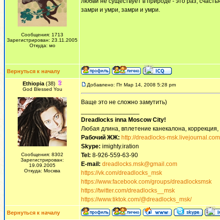
любви не существует в природе - это раз, счастья
замри и умри, замри и умри.
Сообщения: 1713
Зарегистрирован: 23.11.2005
Откуда: мо
Вернуться к началу
Ethiopia
(38)
Добавлено: Пт Мар 14, 2008 5:28 pm
God Blessed You
Ваще это не сложно замутить)
_________________
Dreadlocks inna Moscow Сity!
Любая длина, вплетение канекалона, коррекция,
Рабочий ЖЖ:
http://dreadlocks-msk.livejournal.com
Skype:
imighty.iration
Сообщения: 8302
Tel:
8-926-559-63-90
Зарегистрирован:
E-mail:
dreadlocks.msk@gmail.com
19.09.2005
Откуда: Москва
https://vk.com/dreadlocks_msk
https://www.facebook.com/groups/dreadlocksmsk
https://twitter.com/dreadlocks__msk
https://www.tiktok.com/@dreadlocks_msk/
Вернуться к началу