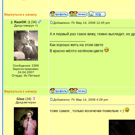
Вернуться к началу
(: RastOK :)
(34)
Добавлено: Пт Мар 14, 2008 12:45 pm
Дред-говорун =)
А я первый раз такое вижу, темно выглядит, но 
_________________
Как хорошо жить на этом свете
В красно-жёлто-зелёном цвете
Сообщения: 2366
Зарегистрирован:
24.04.2007
Откуда: Из Питера!
Вернуться к началу
Gloo
(34)
Добавлено: Пт Мар 14, 2008 4:28 pm
Дред-ветеран
тоже самое , только косичечки помельче = )