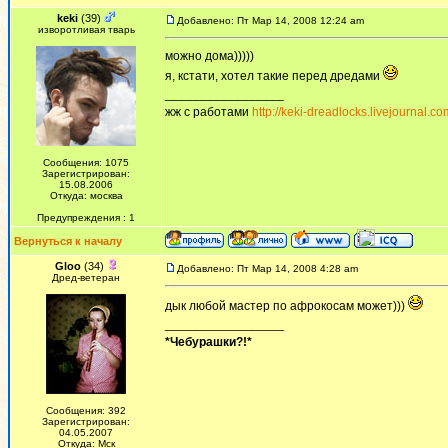
keki
(39)
Добавлено: Пт Мар 14, 2008 12:24 am
изворотливая тварь
можно дома)))))
я, кстати, хотел такие перед дредами
_________________
жж с работами
http://keki-dreadlocks.livejournal.co
Сообщения: 1075
Зарегистрирован:
15.08.2006
Откуда: москва
Предупреждения : 1
Вернуться к началу
Gloo
(34)
Добавлено: Пт Мар 14, 2008 4:28 am
Дред-ветеран
дык любой мастер по афрокосам может)))
_________________
*Чебурашки?!*
Сообщения: 392
Зарегистрирован:
04.05.2007
Откуда: Мск