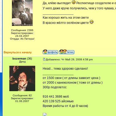
Да, клёво выглядит
Респектище создателю и 
У него даже круче получились, чем у того чувака
_________________
Как хорошо жить на этом свете
В красно-жёлто-зелёном цвете
Сообщения: 2366
Зарегистрирован:
24.04.2007
Откуда: Из Питера!
Вернуться к началу
bozerman
(36)
Добавлено: Чт Май 29, 2008 4:58 pm
Дред
Head... тема здорово сделано!
_________________
от 1500 свои ( от длины зависит цена )
от 2000 с канеколоном ( тоже от длины )
300р подплетос
Сообщения: 82
916 441 3686 моб
Зарегистрирован:
420 139 525 айсикью
01.06.2007
Время работы от 4 до 8 часов)