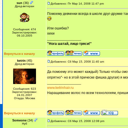
sun
(36)
Добавлено: Пт Мар 14, 2008 11:47 pm
Дред-ветеран
Помоему девченки всегда в школе друг-дружке та
Или ошибка?
Сообщения: 474
Зарегистрирован:
хихи
09.10.2005
_________________
"Нога шатай, лицо тряси!"
Вернуться к началу
ketrin
(45)
Добавлено: Сб Мар 15, 2008 11:40 am
Дред-ветеран
Да помоему это может каждый) Только чтобы смо
опрятно"- но в этой прическе фишка другая) я мо
_________________
www.ketrinhair.ru
Сообщения: 623
Зарегистрирован:
Наращивание волос по всем технологиям, приши
24.01.2007
Откуда: Москва
Вернуться к началу
Someone
(34)
Добавлено: Сб Мар 15, 2008 12:08 pm
Нуб