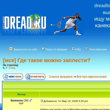
dreadl
вш
ищу м
канек
Вернуться на сайт
Поиск по форуму
FAQ
Пользователи
[мск] Где такое можно заплести?
На страницу
1
,
2
След.
Список форумов
->
Всё про афрокосички
Автор
Someone
(34)
Добавлено: Чт Мар 13, 2008 5:33 pm
Нуб
Никто не знает где в Москве можно такие косичк