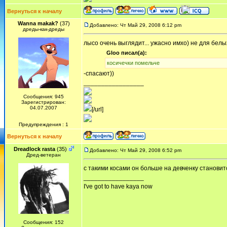
Вернуться к началу
Wanna makak?
(37)
Добавлено: Чт Май 29, 2008 6:12 pm
дреды-как-дреды
лысо очень выглядит... ужасно имхо) не для белы
Gloo писал(а):
косичечки помельче
-спасают))
_________________
Сообщения: 945
Зарегистрирован:
04.07.2007
[/url]
Предупреждения : 1
Вернуться к началу
Dreadlock rasta
(35)
Добавлено: Чт Май 29, 2008 6:52 pm
Дред-ветеран
с такими косами он больше на девченку становит
_________________
I've got to have kaya now
Сообщения: 152