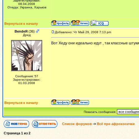
Зарегистрирован:
08.04.2008
Откуда: Украина, Харьков
Вернуться к началу
BendeЯ
(36)
Добавлено: Чт Май 29, 2008 7:13 pm
Дред
Вот Хеду они идеально идут , так классные штуки 
Сообщения: 57
Зарегистрирован:
01.03.2008
Вернуться к началу
Показать сообщения:
Список форумов
->
Всё про афрокосички
Страница
1
из
2