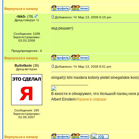
Вернуться к началу
-NikS-
(78)
Добавлено: Чт Мар 13, 2008 6:10 pm
Дред-говорун =)
хед решает)
Сообщения: 1188
Зарегистрирован:
03.03.2008
Предупреждения : 4
Вернуться к началу
Bullvilkoln
(36)
Добавлено: Чт Мар 13, 2008 8:01 pm
Дред-ветеран
sinigali)) Ishi mastera kotoriy pletet sinegalskie kosi)
_________________
В юности я обнаружил, что большой палец ноги р
Albert Einstein
Играем в сифака!
Сообщения: 190
Зарегистрирован:
02.06.2007
Вернуться к началу