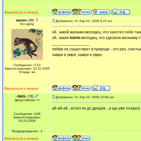
Вернуться к началу
иркин
(39)
Добавлено: Чт Апр 03, 2008 9:23 am
без дред
ой.. какой мальчик молодец, что захотел себе так
ой.. какая
ketrin
молодец, что сделала мальчику т
_________________
любви не существует в природе - это раз, счастья
замри и умри, замри и умри.
Сообщения: 1713
Зарегистрирован: 23.11.2005
Откуда: мо
Вернуться к началу
-NikS-
(78)
Добавлено: Чт Апр 03, 2008 10:09 am
Дред-говорун =)
ай-ай-ай...хотел их до дредов....а ща уже поздно)
Сообщения: 1188
Зарегистрирован:
03.03.2008
Предупреждения : 4
Вернуться к началу