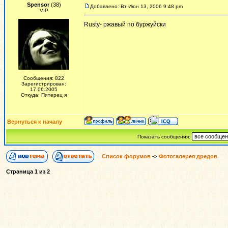
Spensor
(38)
Добавлено: Вт Июн 13, 2006 9:48 pm
VIP
Rusty- ржавый по буржуйски
Сообщения: 822
Зарегистрирован:
17.06.2005
Откуда: Питерец я
Вернуться к началу
Показать сообщения:
Список форумов
->
Фотогалерея дредов
Страница
1
из
2