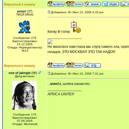
Вернуться к началу
yonot
(37)
Добавлено: Вт Июн 13, 2006 4:33 pm
ТВОЙ DRUG
Кепку Ф топку
_________________
Сообщения: 279
Зарегистрирован:
15.12.2005
Не мазольте нам глаза мы слуги самого зла, припе
Откуда: Наркодиспансер
№13
складок, ЭТО МОСКВА!!! ЭТО ТАК НАДО!!!
Вернуться к началу
one of jahngle
(96)
Добавлено: Вт Июн 13, 2006 7:31 pm
Дред-ветеран
...мммда, шляпа какая-то..
_________________
AFRICA UNITE!!!
Сообщения: 176
Зарегистрирован:
07.06.2005
Откуда: Murmansk