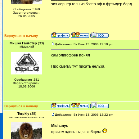
зих лернер голн из бэсер аф а фрэмдер борд
Сообщения: 3169
Зарегистрирован:
26.05.2005
Вернуться к началу
Мишка Гангстер
(33)
Добавлено: Вт Июн 13, 2006 12:10 pm
ММмалой
сам олигофрен понял
_________________
Про смегму тут писать нельзя.
Сообщения: 281
Зарегистрирован:
18.03.2006
Вернуться к началу
Terpkiy
(38)
Добавлено: Вт Июн 13, 2006 12:22 pm
партизан-осеменитель
Mishanys
причем здесь ты, я в общем.
_________________