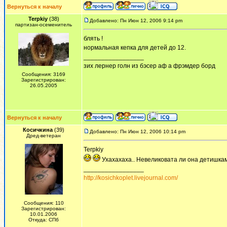
Вернуться к началу
Terpkiy
(38)
Добавлено: Пн Июн 12, 2006 9:14 pm
партизан-осеменитель
блять !
нормальная кепка для детей до 12.
_________________
зих лернер голн из бэсер аф а фрэмдер борд
Сообщения: 3169
Зарегистрирован:
26.05.2005
Вернуться к началу
Косичкина
(39)
Добавлено: Пн Июн 12, 2006 10:14 pm
Дред-ветеран
Terpkiy
Ухахахаха.. Невеликовата ли она детишка
_________________
http://kosichkoplet.livejournal.com/
Сообщения: 110
Зарегистрирован:
10.01.2006
Откуда: СПб