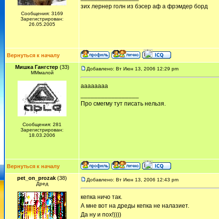
зих лернер голн из бэсер аф а фрэмдер борд
Сообщения: 3169
Зарегистрирован:
26.05.2005
Вернуться к началу
Мишка Гангстер
(33)
Добавлено: Вт Июн 13, 2006 12:29 pm
ММмалой
аааааааа
_________________
Про смегму тут писать нельзя.
Сообщения: 281
Зарегистрирован:
18.03.2006
Вернуться к началу
pet_on_prozak
(38)
Добавлено: Вт Июн 13, 2006 12:43 pm
Дред
кепка ничо так.
А мне вот на дреды кепка не налазиет.
Да ну и пох!))))