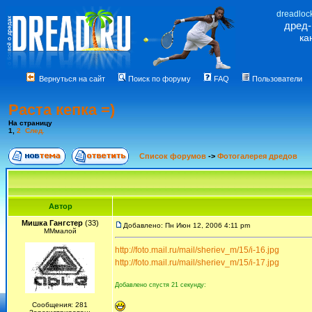
dreadloc
дред
ка
Вернуться на сайт
Поиск по форуму
FAQ
Пользователи
Раста кепка =)
На страницу
1
,
2
След.
Список форумов
->
Фотогалерея дредов
Автор
Мишка Гангстер
(33)
Добавлено: Пн Июн 12, 2006 4:11 pm
ММмалой
http://foto.mail.ru/mail/sheriev_m/15/i-16.jpg
http://foto.mail.ru/mail/sheriev_m/15/i-17.jpg
Добавлено спустя 21 секунду:
Сообщения: 281