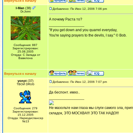
Вернуться к началу
I-Man
(38)
Добавлено: Пн Июн 12, 2006 7:06 pm
Dr.Joint
А почему Раста то?
_________________
"If you get down and you quarrel everyday,
You're saying prayers to the devils, I say." © Bob.
Сообщения: 887
Зарегистрирован:
25.08.2005
Откуда: С Запада от
Вавилона
Вернуться к началу
yonot
(37)
Добавлено: Пн Июн 12, 2006 7:07 pm
ТВОЙ DRUG
Да беспонт. имхо..
_________________
Не мазольте нам глаза мы слуги самого зла, припе
Сообщения: 279
Зарегистрирован:
складок, ЭТО МОСКВА!!! ЭТО ТАК НАДО!!!
15.12.2005
Откуда: Наркодиспансер
№13