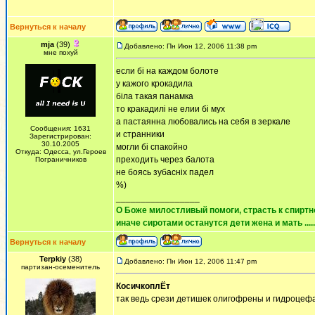
Вернуться к началу
mja
(39)
Добавлено: Пн Июн 12, 2006 11:38 pm
мне похуй
если бі на каждом болоте
у кажого крокадила
біла такая панамка
то кракадилі не елии бі мух
а пастаянна любовались на себя в зеркале
Сообщения: 1631
и странники
Зарегистрирован:
30.10.2005
могли бі спакойно
Откуда: Одесса, ул.Героев
преходить через балота
Пограничников
не боясь зубасніх падел
%)
_________________
О Боже милостливый помоги, страсть к спиртно
иначе сиротами останутся дети жена и мать ......
Вернуться к началу
Terpkiy
(38)
Добавлено: Пн Июн 12, 2006 11:47 pm
партизан-осеменитель
КосичкоплЁт
так ведь срези детишек олигофрены и гидроцефал
_________________