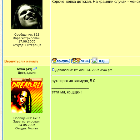
Короче, кепка детская. На крайний случай - женс
Сообщения: 822
Зарегистрирован:
17.06.2005
Откуда: Питерец я
Вернуться к началу
Iowa
(49)
Добавлено: Вт Июн 13, 2006 3:44 pm
Дред-админ
рутс против гламура, 5:0
_________________
этта ми, кощщки!
Сообщения: 4787
Зарегистрирован:
24.05.2005
Откуда: Мозгва