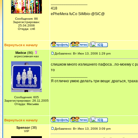
_________________
418
ePheMera fuCo SiMbio-@SiC@
Сообщения: 86
Зарегистрирован:
25.04.2006
Откуда: спб
Вернуться к началу
Миёси
(86)
Добавлено: Вт Июн 13, 2006 1:29 pm
агрессивная нах
слишком много излишнего пафоса...по-моему с рат
то
_________________
Я отлично умею делать три вещи: драться, трахат
Сообщения: 605
Зарегистрирован: 26.11.2005
Откуда: Маськва
Вернуться к началу
Spensor
(38)
Добавлено: Вт Июн 13, 2006 3:09 pm
VIP