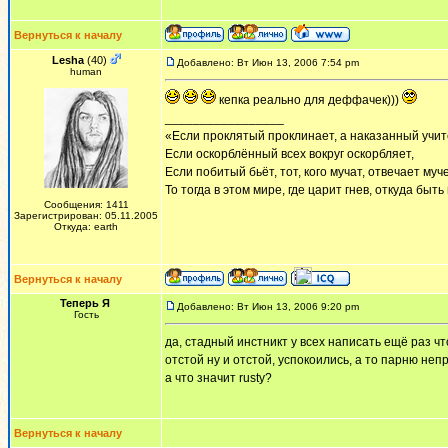
Вернуться к началу
Lesha
(40)
Добавлено: Вт Июн 13, 2006 7:54 pm
human
кепка реально для деффачек)))
_________________
«Если проклятый проклинает, а наказанный учит
Если оскорблённый всех вокруг оскорбляет,
Если побитый бьёт, тот, кого мучат, отвечает муч
То тогда в этом мире, где царит гнев, откуда быт
Сообщения: 1411
Зарегистрирован: 05.11.2005
Откуда: earth
Вернуться к началу
Теперь Я
Добавлено: Вт Июн 13, 2006 9:20 pm
Гость
да, стадный инстникт у всех написать ещё раз чт
отстой ну и отстой, успокоились, а то парню неп
а что значит rusty?
Вернуться к началу