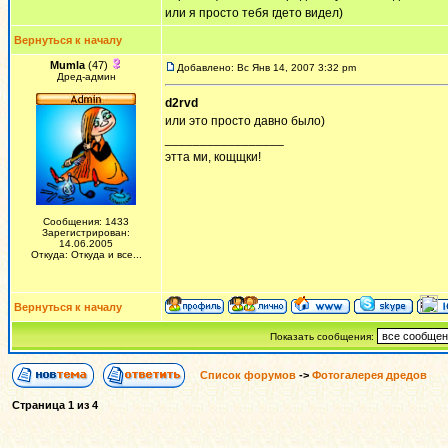
или я просто тебя гдето видел)
Вернуться к началу
Mumla
(47)
Добавлено: Вс Янв 14, 2007 3:32 pm
Дред-админ
d2rvd
или это просто давно было)
_________________
этта ми, кощщки!
Сообщения: 1433
Зарегистрирован:
14.06.2005
Откуда: Откуда и все...
Вернуться к началу
Показать сообщения:
Список форумов
->
Фотогалерея дредов
Страница
1
из
4