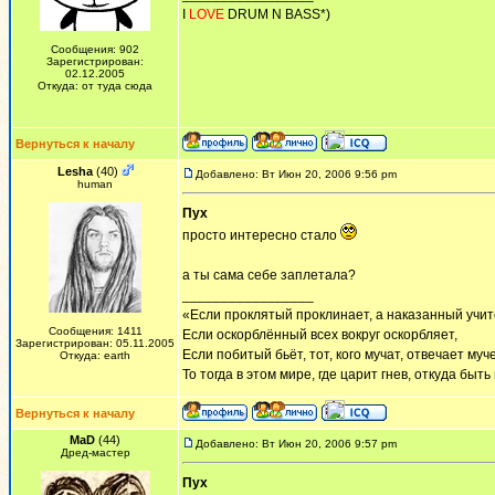
I
LOVE
DRUM N BASS*)
Сообщения: 902
Зарегистрирован:
02.12.2005
Откуда: от туда сюда
Вернуться к началу
Lesha
(40)
Добавлено: Вт Июн 20, 2006 9:56 pm
human
Пух
просто интересно стало
а ты сама себе заплетала?
_________________
«Если проклятый проклинает, а наказанный учит
Сообщения: 1411
Если оскорблённый всех вокруг оскорбляет,
Зарегистрирован: 05.11.2005
Если побитый бьёт, тот, кого мучат, отвечает муч
Откуда: earth
То тогда в этом мире, где царит гнев, откуда быт
Вернуться к началу
MaD
(44)
Добавлено: Вт Июн 20, 2006 9:57 pm
Дред-мастер
Пух