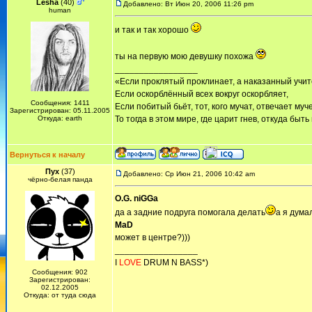
Lesha
(40)
Добавлено: Вт Июн 20, 2006 11:26 pm
human
и так и так хорошо
ты на первую мою девушку похожа
_________________
«Если проклятый проклинает, а наказанный учит
Если оскорблённый всех вокруг оскорбляет,
Сообщения: 1411
Если побитый бьёт, тот, кого мучат, отвечает муч
Зарегистрирован: 05.11.2005
Откуда: earth
То тогда в этом мире, где царит гнев, откуда быт
Вернуться к началу
Пух
(37)
Добавлено: Ср Июн 21, 2006 10:42 am
чёрно-белая панда
O.G. niGGa
да а задние подруга помогала делать
а я дума
MaD
может в центре?)))
_________________
I
LOVE
DRUM N BASS*)
Сообщения: 902
Зарегистрирован:
02.12.2005
Откуда: от туда сюда