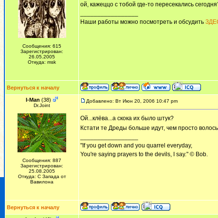
ой, кажеццо с тобой где-то пересекались сегодн
_________________
Наши работы можно посмотреть и обсудить
ЗДЕ
Сообщения: 615
Зарегистрирован:
26.05.2005
Откуда: msk
Вернуться к началу
I-Man
(38)
Добавлено: Вт Июн 20, 2006 10:47 pm
Dr.Joint
Ой...клёва...а скока их было штук?
Кстати те Дреды больше идут, чем просто волос
_________________
"If you get down and you quarrel everyday,
You're saying prayers to the devils, I say." © Bob.
Сообщения: 887
Зарегистрирован:
25.08.2005
Откуда: С Запада от
Вавилона
Вернуться к началу