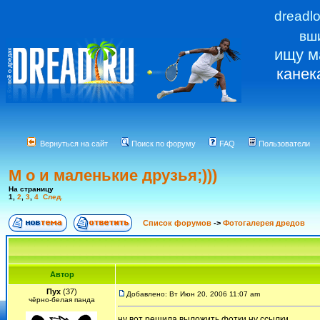
dreadl
вш
ищу м
канек
Вернуться на сайт
Поиск по форуму
FAQ
Пользователи
М о и маленькие друзья;)))
На страницу
1
,
2
,
3
,
4
След.
Список форумов
->
Фотогалерея дредов
Автор
Пух
(37)
Добавлено: Вт Июн 20, 2006 11:07 am
чёрно-белая панда
ну вот решила выложить фотки ну ссылки