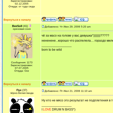
Зарегистрирован:
02.12.2005
Откуда: от туда сюда
Вернуться к началу
BeeSoll
(41)
Добавлено: Чт Июн 29, 2006 5:20 am
ореховая соня
чё за масо на голове у вас девушка*)))))))?????
нененене...корошо что распелела.... гораздо мил
_________________
born to be wild
Сообщения: 1173
Зарегистрирован:
07.07.2005
Откуда: Ozz
Вернуться к началу
Пух
(37)
Добавлено: Пт Июл 21, 2006 11:10 am
чёрно-белая панда
Ну ето не мясо это результат не подплетения в 
_________________
I
LOVE
DRUM N BASS*)