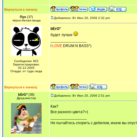
Вернуться к началу
Пух
(37)
Добавлено: Вт Июн 20, 2006 2:32 pm
чёрно-белая панда
bErG*
будет лучше
_________________
I
LOVE
DRUM N BASS*)
Сообщения: 902
Зарегистрирован:
02.12.2005
Откуда: от туда сюда
Вернуться к началу
bErG*
(36)
Добавлено: Вт Июн 20, 2006 2:51 pm
Дред-мастер
Как?
Все разного цвета?=)
_________________
Не пытайтесь спорить с дебилом, иначе вы опусти