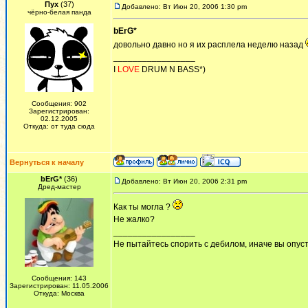
Пух
(37)
Добавлено: Вт Июн 20, 2006 1:30 pm
чёрно-белая панда
bErG*
довольно давно но я их расплела неделю назад
_________________
I
LOVE
DRUM N BASS*)
Сообщения: 902
Зарегистрирован:
02.12.2005
Откуда: от туда сюда
Вернуться к началу
bErG*
(36)
Добавлено: Вт Июн 20, 2006 2:31 pm
Дред-мастер
Как ты могла ?
Не жалко?
_________________
Не пытайтесь спорить с дебилом, иначе вы опусти
Сообщения: 143
Зарегистрирован: 11.05.2006
Откуда: Москва