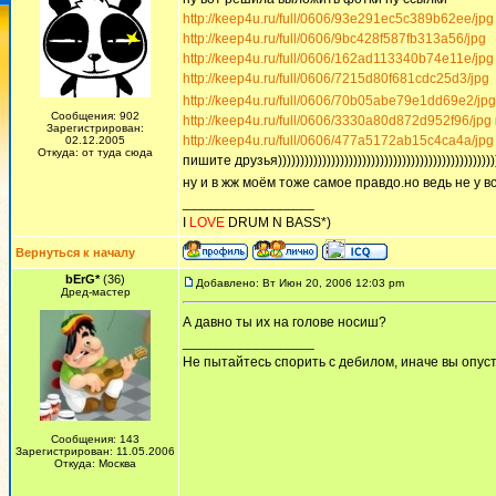
http://keep4u.ru/full/0606/93e291ec5c389b62ee/jpg
http://keep4u.ru/full/0606/9bc428f587fb313a56/jpg
http://keep4u.ru/full/0606/162ad113340b74e11e/jpg
http://keep4u.ru/full/0606/7215d80f681cdc25d3/jpg
http://keep4u.ru/full/0606/70b05abe79e1dd69e2/jpg
Сообщения: 902
http://keep4u.ru/full/0606/3330a80d872d952f96/jpg
Зарегистрирован:
http://keep4u.ru/full/0606/477a5172ab15c4ca4a/jpg
02.12.2005
Откуда: от туда сюда
пишите друзья)))))))))))))))))))))))))))))))))))))))))))))))))
ну и в жж моём тоже самое правдо.но ведь не у в
_________________
I
LOVE
DRUM N BASS*)
Вернуться к началу
bErG*
(36)
Добавлено: Вт Июн 20, 2006 12:03 pm
Дред-мастер
А давно ты их на голове носиш?
_________________
Не пытайтесь спорить с дебилом, иначе вы опусти
Сообщения: 143
Зарегистрирован: 11.05.2006
Откуда: Москва