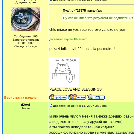
Дред-ветеран
Пух";p="27975 писал(а):
Ну ето не мясо это результат не подплетения
chto miaso ne yesh eto zdorovo ya toze ne yem
Сообщения: 160
Добавлено спустя 40 секунд:
Зарегистрирован:
12.01.2007
Откуда: chicago
pokazi fotki novih?? hochtsia posmotret!!
_________________
PEACE LOVE AND BLESSINGS
Вернуться к началу
d2rvd
Добавлено: Вс Янв 14, 2007 3:30 pm
Гость
мило очень мило.у мееня такиеже дредики разби
а подплетатся лень,а у друзей нет время(
а ты почему неподплетенная ходиш?
хороши фоточки.но вроде ты уже выкладывалась