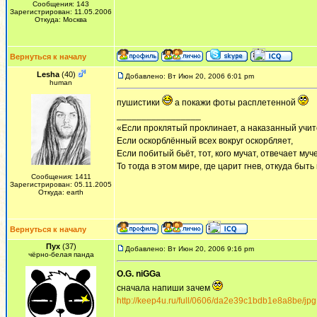
Сообщения: 143
Зарегистрирован: 11.05.2006
Откуда: Москва
Вернуться к началу
Lesha
(40)
Добавлено: Вт Июн 20, 2006 6:01 pm
human
пушистики
а покажи фоты расплетенной
_________________
«Если проклятый проклинает, а наказанный учит
Если оскорблённый всех вокруг оскорбляет,
Если побитый бьёт, тот, кого мучат, отвечает муч
То тогда в этом мире, где царит гнев, откуда быт
Сообщения: 1411
Зарегистрирован: 05.11.2005
Откуда: earth
Вернуться к началу
Пух
(37)
Добавлено: Вт Июн 20, 2006 9:16 pm
чёрно-белая панда
O.G. niGGa
сначала напиши зачем
http://keep4u.ru/full/0606/da2e39c1bdb1e8a8be/jpg
_________________