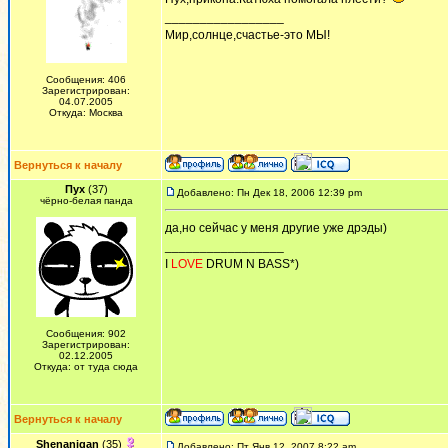
_________________
Мир,солнце,счастье-это МЫ!
Сообщения: 406
Зарегистрирован:
04.07.2005
Откуда: Москва
Вернуться к началу
Пух
(37)
Добавлено: Пн Дек 18, 2006 12:39 pm
чёрно-белая панда
да,но сейчас у меня другие уже дрэды)
_________________
I
LOVE
DRUM N BASS*)
Сообщения: 902
Зарегистрирован:
02.12.2005
Откуда: от туда сюда
Вернуться к началу
Shenanigan
(35)
Добавлено: Пт Янв 12, 2007 8:22 am