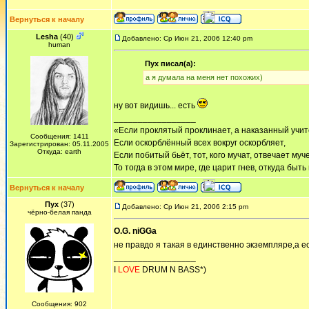
Вернуться к началу
Lesha
(40)
Добавлено: Ср Июн 21, 2006 12:40 pm
human
Пух писал(а):
а я думала на меня нет похожих)
ну вот видишь... есть
_________________
«Если проклятый проклинает, а наказанный учит
Сообщения: 1411
Если оскорблённый всех вокруг оскорбляет,
Зарегистрирован: 05.11.2005
Откуда: earth
Если побитый бьёт, тот, кого мучат, отвечает муч
То тогда в этом мире, где царит гнев, откуда быт
Вернуться к началу
Пух
(37)
Добавлено: Ср Июн 21, 2006 2:15 pm
чёрно-белая панда
O.G. niGGa
не правдо я такая в единственно экземпляре,а ес
_________________
I
LOVE
DRUM N BASS*)
Сообщения: 902