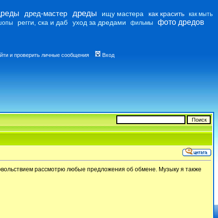
дреды
дреды
дред-мастер
ищу мастера
как красить
как мыть
фото дредов
регги, ска и даб
уход за дредами
шопы
фильмы
йти и проверить личные сообщения
Вход
удовольствием рассмотрю любые предложения об обмене. Музыку я также