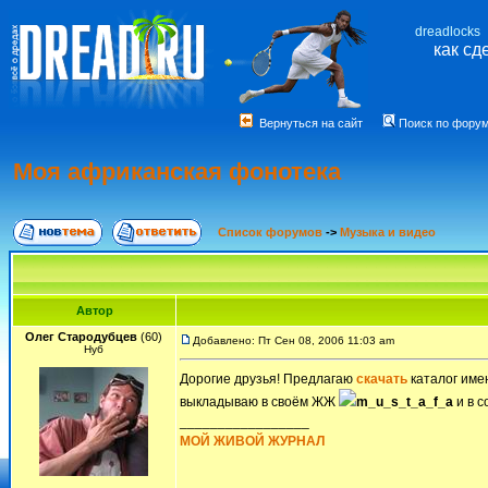
dreadlocks
как сд
Вернуться на сайт
Поиск по фору
Моя африканская фонотека
Список форумов
->
Музыка и видео
Автор
Олег Стародубцев
(60)
Добавлено: Пт Сен 08, 2006 11:03 am
Нуб
Дорогие друзья! Предлагаю
скачать
каталог име
выкладываю в своём ЖЖ
m_u_s_t_a_f_a
и в с
_________________
МОЙ ЖИВОЙ ЖУРНАЛ