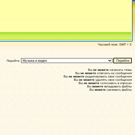
Часовой пояс: GMT + 3
Перейти:
Вы
не можете
начинать темы
Вы
не можете
отвечать на сообщения
Вы
не можете
редактировать свои сообщения
Вы
не можете
удалять свои сообщения
Вы
не можете
голосовать в опросах
Вы
можете
вкладывать файлы
Вы
можете
скачивать файлы