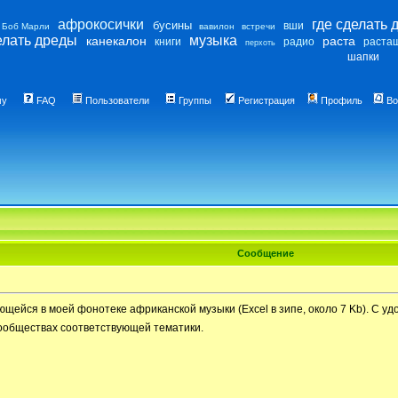
афрокосички
где сделать 
бусины
вши
Боб Марли
вавилон
встречи
елать дреды
музыка
канекалон
раста
книги
радио
раста
перхоть
шапки
му
FAQ
Пользователи
Группы
Регистрация
Профиль
Во
Сообщение
ющейся в моей фонотеке африканской музыки (Excel в зипе, около 7 Kb). С 
ообществах соответствующей тематики.