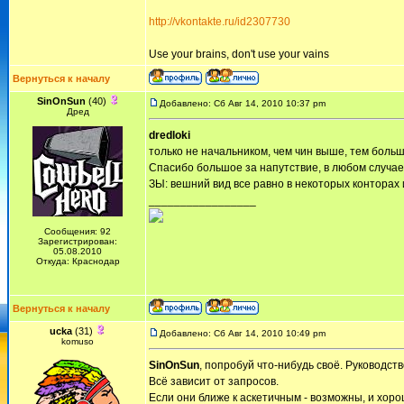
http://vkontakte.ru/id2307730
Use your brains, don't use your vains
Вернуться к началу
SinOnSun
(40)
Добавлено: Сб Авг 14, 2010 10:37 pm
Дред
dredloki
только не начальником, чем чин выше, тем больше
Спасибо большое за напутствие, в любом случае
ЗЫ: вешний вид все равно в некоторых конторах
_________________
Сообщения: 92
Зарегистрирован:
05.08.2010
Откуда: Краснодар
Вернуться к началу
ucka
(31)
Добавлено: Сб Авг 14, 2010 10:49 pm
komuso
SinOnSun
, попробуй что-нибудь своё. Руководст
Всё зависит от запросов.
Если они ближе к аскетичным - возможны, и хоро