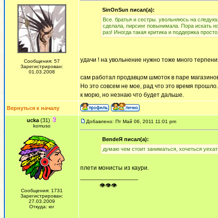
SinOnSun писал(а):
Все. братья и сестры. увольняюсь на следующ
сделала, пирсинг повынимала. Пора искать н
раз! Иногда такая критика и поддержка просто
удачи ! на увольнение нужно тоже много терпени
Сообщения: 57
Зарегистрирован:
01.03.2008
сам работал продавцом шмоток в паре магазинов
Но это совсем не мое, рад что это время прошло
к морю, но незнаю что будет дальше.
Вернуться к началу
ucka
(31)
Добавлено: Пт Май 06, 2011 11:01 pm
komuso
BendeЯ писал(а):
думаю чем стоит заниматься, хочеться уехат
плети монисты из каури.
_________________
ᅠ ᅠ ᅠ👁👁👁
Сообщения: 1731
Зарегистрирован:
27.03.2009
Откуда: юг