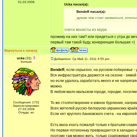
01.03.2008
Ucka писал(а):
BendeЯ писал(а):
думаю чем стоит заниматься, хочетьс
плети монисты из каури.
проживу на них там? или придеться с утра до ве
первый там такой буду, конкуренция большая =)
Вернуться к началу
ucka
(31)
Добавлено: Ср Май 11, 2011 4:55 pm
komuso
BendeЯ
, если серьезно, на русском побережье -
Вся инфраструктура держится на сезоне - зимой
но если удалось заработать много и не напрягая
можно.
В любом мало-мальском городе, городке, поселк
Сообщения: 1731
То же столпотворение и южное бурление, наприме
Зарегистрирован:
Всех жителей русско-белоруско-украинских краё
27.03.2009
Откуда: юг
Если нет круглого банковского счета - на европе
Есть маза ехать пожалуй только к братьям-славя
Но первая потихоньку превращается в западно-е
поэтому там можно жить, только содерживая свой