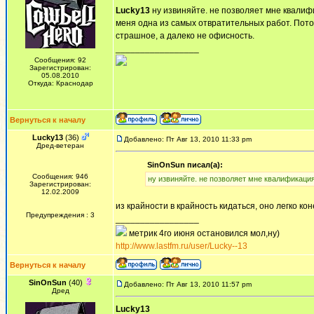
Lucky13
ну извиняйте. не позволяет мне квалифи
меня одна из самых отвратительных работ. Пото
страшное, а далеко не офисность.
_________________
Сообщения: 92
Зарегистрирован:
05.08.2010
Откуда: Краснодар
Вернуться к началу
Lucky13
(36)
Добавлено: Пт Авг 13, 2010 11:33 pm
Дред-ветеран
SinOnSun писал(а):
Сообщения: 946
ну извиняйте. не позволяет мне квалификаци
Зарегистрирован:
12.02.2009
из крайности в крайность кидаться, оно легко кон
Предупреждения : 3
_________________
метрик 4го июня остановился мол,ну)
http://www.lastfm.ru/user/Lucky--13
Вернуться к началу
SinOnSun
(40)
Добавлено: Пт Авг 13, 2010 11:57 pm
Дред
Lucky13