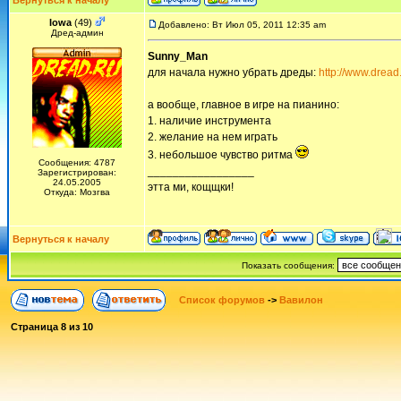
Вернуться к началу
Iowa
(49)
Добавлено: Вт Июл 05, 2011 12:35 am
Дред-админ
Sunny_Man
для начала нужно убрать дреды:
http://www.drea
а вообще, главное в игре на пианино:
1. наличие инструмента
2. желание на нем играть
3. небольшое чувство ритма
Сообщения: 4787
_________________
Зарегистрирован:
24.05.2005
этта ми, кощщки!
Откуда: Мозгва
Вернуться к началу
Показать сообщения:
Список форумов
->
Вавилон
Страница
8
из
10