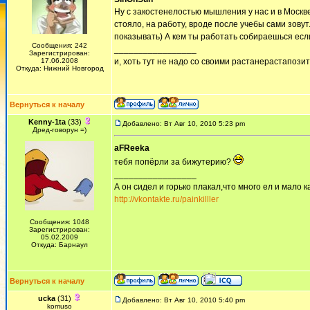
Ну с закостенелостью мышления у нас и в Москв
стояло, на работу, вроде после учебы сами зову
показывать) А кем ты работать собираешься если
Сообщения: 242
_________________
Зарегистрирован:
17.06.2008
и, хоть тут не надо со своими растанерастапози
Откуда: Нижний Новгород
Вернуться к началу
Kenny-1ta
(33)
Добавлено: Вт Авг 10, 2010 5:23 pm
Дред-говорун =)
aFReeka
тебя попёрли за бижутерию?
_________________
А он сидел и горько плакал,что много ел и мало ка
http://vkontakte.ru/painkilller
Сообщения: 1048
Зарегистрирован:
05.02.2009
Откуда: Барнаул
Вернуться к началу
ucka
(31)
Добавлено: Вт Авг 10, 2010 5:40 pm
komuso