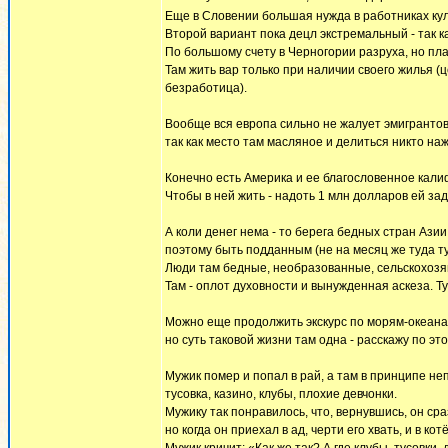
Еще в Словении большая нужда в работниках ку
Второй вариант пока децл экстремальный - так к
По большому счету в Черногории разруха, но пла
Там жить вар только при наличии своего жилья (
безработица).
Вообще вся европа сильно не жалует эмигрантов 
так как место там масляное и делиться никто на
Конечно есть Америка и ее благословенное кали
Чтобы в ней жить - надоть 1 млн долларов ей зад
А коли денег нема - то берега бедных стран Азии
поэтому быть подданным (не на месяц же туда т
Люди там бедные, необразованные, сельскохозя
Там - оплот духовности и вынужденная аскеза. Т
Можно еще продолжить экскурс по морям-океанам
но суть таковой жизни там одна - расскажу по эт
Мужик помер и попал в рай, а там в принципе непл
тусовка, казино, клубы, плохие девчонки.
Мужику так понравилось, что, вернувшись, он сра
но когда он приехал в ад, черти его хвать, и в ко