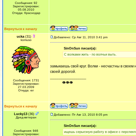
Сообщения: 92
Зарегистрирован:
05.08.2010
Откуда: Краснодар
Вернуться к началу
ucka
(31)
Добавлено: Ср Авг 11, 2010 3:41 pm
komuso
SinOnSun писал(а):
С волками жить - по волчьи выть.
замыкаешь свой круг. Волки - несчастны в своем 
своей дорогой.
_________________
Сообщения: 1731
ᅠ ᅠ ᅠ👁👁👁
Зарегистрирован:
27.03.2009
Откуда: юг
Вернуться к началу
Lucky13
(36)
Добавлено: Пт Авг 13, 2010 8:05 pm
Дред-ветеран
SinOnSun писал(а):
Сообщения: 946
ищешь серьезную работу в офисе с перспек
Зарегистрирован: