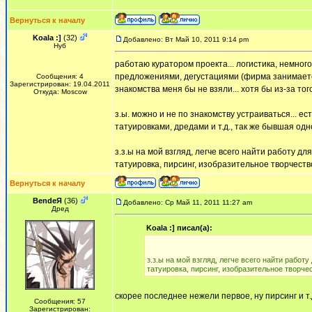
Вернуться к началу
Koala :]
(32)
Добавлено: Вт Май 10, 2011 9:14 pm
Нуб
работаю куратором проекта... логистика, немного
предложениями, дегустациями (фирма занимается 
Сообщения: 4
Зарегистрирован: 19.04.2011
знакомства меня бы не взяли... хотя бы из-за тог
Откуда: Moscow
з.ы. можно и не по знакомству устраиваться... е
татуировками, дредами и т.д., так же бывшая од
з.з.ы на мой взгляд, легче всего найти работу дл
татуировка, пирсинг, изобразительное творчество
Вернуться к началу
BendeЯ
(36)
Добавлено: Ср Май 11, 2011 11:27 am
Дред
Koala :] писал(а):
з.з.ы на мой взгляд, легче всего найти работу
татуировка, пирсинг, изобразительное творчес
скорее последнее нежели первое, ну пирсинг и т.
Сообщения: 57
Зарегистрирован: