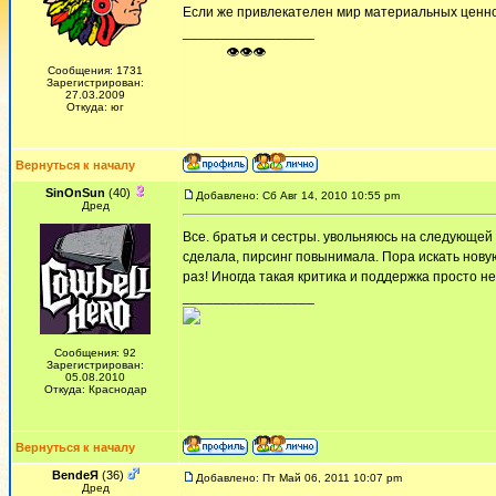
Если же привлекателен мир материальных ценнос
_________________
ᅠ ᅠ ᅠ👁👁👁
Сообщения: 1731
Зарегистрирован:
27.03.2009
Откуда: юг
Вернуться к началу
SinOnSun
(40)
Добавлено: Сб Авг 14, 2010 10:55 pm
Дред
Все. братья и сестры. увольняюсь на следующей 
сделала, пирсинг повынимала. Пора искать нову
раз! Иногда такая критика и поддержка просто не
_________________
Сообщения: 92
Зарегистрирован:
05.08.2010
Откуда: Краснодар
Вернуться к началу
BendeЯ
(36)
Добавлено: Пт Май 06, 2011 10:07 pm
Дред