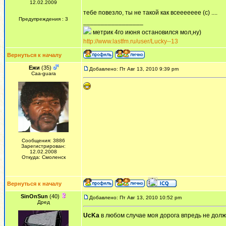
12.02.2009
тебе повезло, ты не такой как всеееееее (с) ....
Предупреждения : 3
_________________
метрик 4го июня остановился мол,ну)
http://www.lastfm.ru/user/Lucky--13
Вернуться к началу
Ежи
(35)
Добавлено: Пт Авг 13, 2010 9:39 pm
Сaa-guara
Сообщения: 3886
Зарегистрирован:
12.02.2008
Откуда: Смоленск
Вернуться к началу
SinOnSun
(40)
Добавлено: Пт Авг 13, 2010 10:52 pm
Дред
UcKa
в любом случае моя дорога впредь не должн