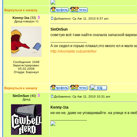
Вернуться к началу
Kenny-1ta
(33)
Добавлено: Ср Авг 11, 2010 9:37 am
Дред-говорун =)
SinOnSun
советую всё-таки найти сначала запасной вариан
_________________
А он сидел и горько плакал,что много ел и мало ка
http://vkontakte.ru/painkilller
Сообщения: 1048
Зарегистрирован:
05.02.2009
Откуда: Барнаул
Вернуться к началу
SinOnSun
(40)
Добавлено: Ср Авг 11, 2010 10:31 am
Дред
Kenny-1ta
не-не-не. даже не уговаривайте. на улице я в люб
_________________