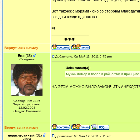
Мужик кричит: «Как же так? А где клубы, тусовки,
Вот такоеж с морями - оно со стороны благодатн
всегда и везде одинаково.
=)
_________________
ᅠ ᅠ ᅠ👁👁👁
Вернуться к началу
Ежи
(35)
Добавлено: Ср Май 11, 2011 5:45 pm
Сaa-guara
Ucka писал(а):
Мужик помер и попал в рай, а там в принципе 
НА ЭТОМ МОЖНО БЫЛО ЗАКОНЧИТЬ АНЕКДОТ
Сообщения: 3886
Зарегистрирован:
12.02.2008
Откуда: Смоленск
Вернуться к началу
нерасчесанный
(31)
Добавлено: Чт Май 12, 2011 9:11 am
Дред