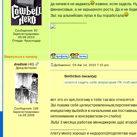
да ничем я не кидаюсь
извини, если задела. Ну
финансовые, а не карьерного роста. Да и не будет
ЗЫ: на альпийских лугах я бы поработала
_________________
Сообщения: 92
Зарегистрирован:
05.08.2010
Откуда: Краснодар
Вернуться к началу
dredloki
(40)
Добавлено: Сб Авг 14, 2010 7:15 pm
Дред-ветеран
SinOnSun писал(а):
хочется сидеть себе оператором ПК чтоб никт
вот это оч зря,поэтому к тебе так все относятся.
ЗЫ покажи себя целеустремленным,перспективны
Сообщения: 199
инициативу-выбейся в начальники.как поставишь 
Зарегистрирован:
14.09.2009
непонимание и консерватизм-оч слабо((
ЗЫЫ 3 месяца работаю менеджером ,щас второй 
_________________
плету много хорошо и недорого))подплетаю еще