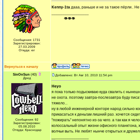
Kenny-1ta
дааа, раньше и не за такое пёрли.. Не 
_________________
ᅠ ᅠ ᅠ👁👁👁
Сообщения: 1731
Зарегистрирован:
27.03.2009
Откуда: юг
Вернуться к началу
SinOnSun
(40)
Добавлено: Вт Авг 10, 2010 11:54 pm
Дред
Heyo
я пока только подыскиваю куда свалить с нынешн
не охота. поэтому завтра-послезавтра буду писа
тяжело...
ну в любой инженерной конторе народ сильно кон
прикасаться к деньгам лишний раз. хочется сидет
Сообщения: 92
"пожирать" непонятно из-за чего. а так как я че
Зарегистрирован:
колоссальный опыт жизни офисного планктона, х
05.08.2010
Откуда: Краснодар
волчьи выть. Не любят нынче открытых и друже
_________________