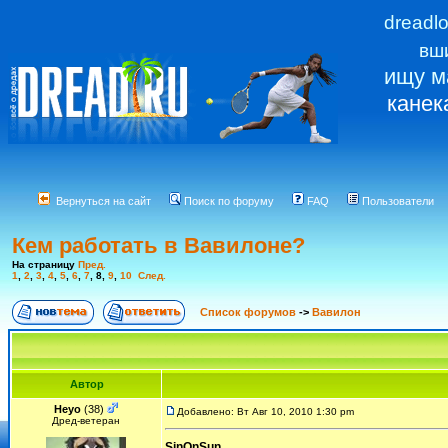
dreadl
вш
ищу м
канек
Вернуться на сайт
Поиск по форуму
FAQ
Пользователи
Кем работать в Вавилоне?
На страницу
Пред.
1
,
2
,
3
,
4
,
5
,
6
,
7
,
8
,
9
,
10
След.
Список форумов
->
Вавилон
Автор
Heyo
(38)
Добавлено: Вт Авг 10, 2010 1:30 pm
Дред-ветеран
SinOnSun