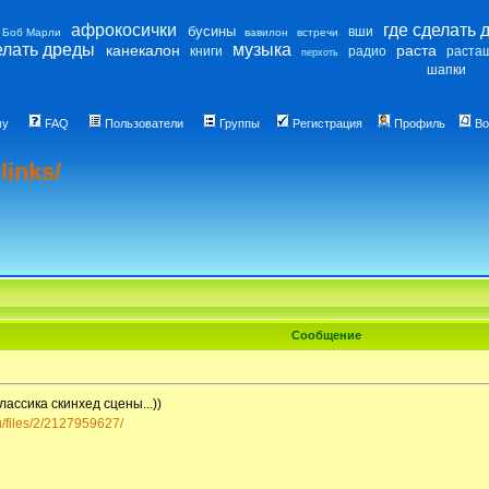
афрокосички
где сделать 
бусины
вши
Боб Марли
вавилон
встречи
елать дреды
музыка
канекалон
раста
книги
радио
раста
перхоть
шапки
му
FAQ
Пользователи
Группы
Регистрация
Профиль
Во
links/
Сообщение
ассика скинхед сцены...))
u/files/2/2127959627/