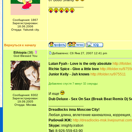
от Bobo Shanty
_________________
Сообщения: 1867
Зарегистрирован:
18.06.2006
Откуда: Yakutsk city.
Вернуться к началу
Ethiopia
(38)
Добавлено: Сб Янв 27, 2007 12:41 pm
God Blessed You
Lutan Fyah - Love is the only absolute
http://ifolde
Richie Spice - Give a little love
http://ifolder.ru/975
Junior Kelly - Jah knows
http://ifolder.ru/975511
Добавлено спустя 7 минут 32 секунды:
И еще
Сообщения: 8302
Зарегистрирован:
Dub Deluxe - Sex On Sax (Break Beat Remix Dj S
19.09.2005
_________________
Откуда: Москва
Dreadlocks inna Moscow Сity!
Любая длина, вплетение канекалона, коррекция,
Рабочий ЖЖ:
http://dreadlocks-msk.livejournal.com
Skype:
imighty.iration
Tel:
8-926-559-63-90