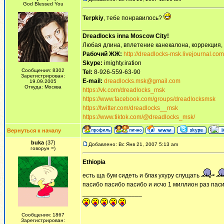
God Blessed You
Terpkiy
, тебе понравилось?
_________________
Dreadlocks inna Moscow Сity!
Любая длина, вплетение канекалона, коррекция,
Рабочий ЖЖ:
http://dreadlocks-msk.livejournal.com
Skype:
imighty.iration
Сообщения: 8302
Tel:
8-926-559-63-90
Зарегистрирован:
E-mail:
dreadlocks.msk@gmail.com
19.09.2005
Откуда: Москва
https://vk.com/dreadlocks_msk
https://www.facebook.com/groups/dreadlocksmsk
https://twitter.com/dreadlocks__msk
https://www.tiktok.com/@dreadlocks_msk/
Вернуться к началу
buka
(37)
Добавлено: Вс Янв 21, 2007 5:13 am
говорун =)
Ethiopia
есть ща бум сидеть и блак ухуру слущать
пасибо пасибо пасибо и исчо 1 миллион раз пас
_________________
Сообщения: 1867
Зарегистрирован: