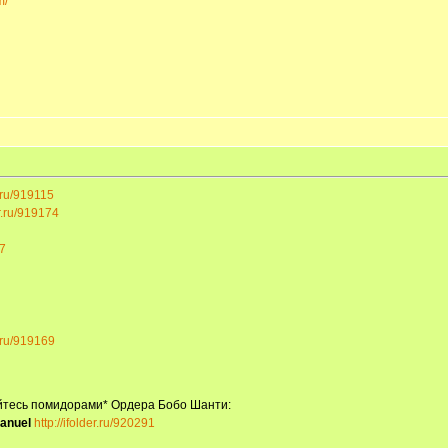
m/
r.ru/919115
er.ru/919174
47
r.ru/919169
айтесь помидорами* Ордера Бобо Шанти:
manuel
http://ifolder.ru/920291