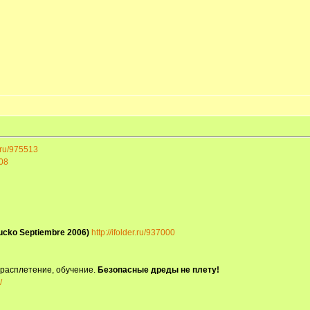
r.ru/975513
508
ucko Septiembre 2006)
http://ifolder.ru/937000
 расплетение, обучение.
Безопасные дреды не плету!
/