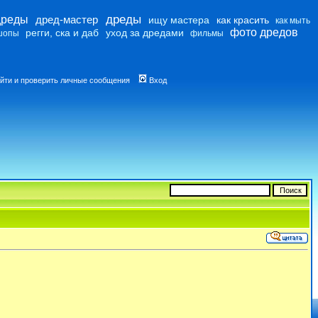
дреды
дреды
дред-мастер
ищу мастера
как красить
как мыть
фото дредов
регги, ска и даб
уход за дредами
шопы
фильмы
йти и проверить личные сообщения
Вход