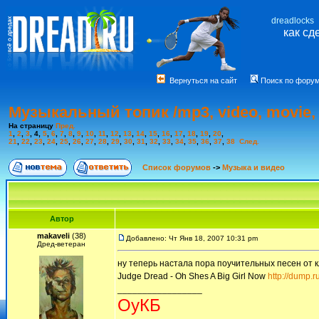
dreadlocks
как сд
Вернуться на сайт
Поиск по фору
Музыкальный топик /mp3, video, movie, 
На страницу
Пред.
1
,
2
,
3
,
4
,
5
,
6
,
7
,
8
,
9
,
10
,
11
,
12
,
13
,
14
,
15
,
16
,
17
,
18
,
19
,
20
,
21
,
22
,
23
,
24
,
25
,
26
,
27
,
28
,
29
,
30
,
31
,
32
,
33
,
34
,
35
,
36
,
37
,
38
След.
Список форумов
->
Музыка и видео
Автор
makaveli
(38)
Добавлено: Чт Янв 18, 2007 10:31 pm
Дред-ветеран
ну теперь настала пора поучительных песен от кл
Judge Dread - Oh Shes A Big Girl Now
http://dump.r
_________________
ОуКБ