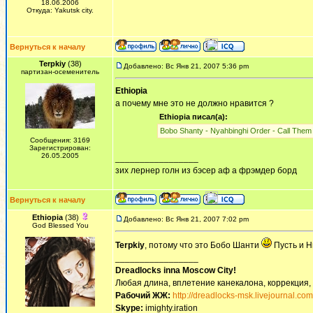
18.06.2006
Откуда: Yakutsk city.
Вернуться к началу
Terpkiy
(38)
Добавлено: Вс Янв 21, 2007 5:36 pm
партизан-осеменитель
Ethiopia
а почему мне это не должно нравится ?
Ethiopia писал(а):
Bobo Shanty - Nyahbinghi Order - Call The
Сообщения: 3169
Зарегистрирован:
26.05.2005
_________________
зих лернер голн из бэсер аф а фрэмдер борд
Вернуться к началу
Ethiopia
(38)
Добавлено: Вс Янв 21, 2007 7:02 pm
God Blessed You
Terpkiy
, потому что это Бобо Шанти
Пусть и Н
_________________
Dreadlocks inna Moscow Сity!
Любая длина, вплетение канекалона, коррекция,
Рабочий ЖЖ:
http://dreadlocks-msk.livejournal.com
Skype:
imighty.iration