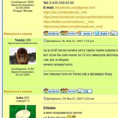
Сообщения: 8302
Tel:
8-926-559-63-90
Зарегистрирован:
E-mail:
dreadlocks.msk@gmail.com
19.09.2005
Откуда: Москва
https://vk.com/dreadlocks_msk
https://www.facebook.com/groups/dreadlocksmsk
https://twitter.com/dreadlocks__msk
https://www.tiktok.com/@dreadlocks_msk/
Вернуться к началу
Terpkiy
(38)
Добавлено: Вс Янв 21, 2007 7:15 pm
партизан-осеменитель
ну в этой песне ничего нету такого прям совсем
вот если бы они гнали за то что эмануэль воплоще
так, все в общем.
ничего конкретного.
Сообщения: 3169
_________________
Зарегистрирован:
зих лернер голн из бэсер аф а фрэмдер борд
26.05.2005
Вернуться к началу
buka
(37)
Добавлено: Сб Янв 27, 2007 4:23 am
говорун =)
Ethiopia
а мне понравилось песня