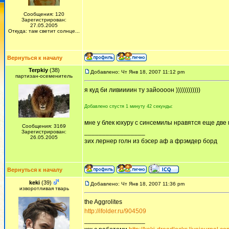
Сообщения: 120
Зарегистрирован:
27.05.2005
Откуда: там светит солнце...
Вернуться к началу
Terpkiy
(38)
Добавлено: Чт Янв 18, 2007 11:12 pm
партизан-осеменитель
я куд би ливиииин ту зайоооон ))))))))))))
Добавлено спустя 1 минуту 42 секунды:
мне у блек юхуру с синсемилы нравятся еще две 
Сообщения: 3169
_________________
Зарегистрирован:
26.05.2005
зих лернер голн из бэсер аф а фрэмдер борд
Вернуться к началу
keki
(39)
Добавлено: Чт Янв 18, 2007 11:36 pm
изворотливая тварь
the Aggrolites
http://ifolder.ru/904509
_________________