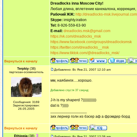
Dreadlocks inna Moscow Сity!
Любая длина, вплетение канекалона, коррекция,
Рабочий ЖЖ:
http://dreadlocks-msk.livejournal.com
Skype:
imighty.iration
Tel:
8-926-559-63-90
E-mail:
dreadlocks.msk@gmail.com
https://vk.com/dreadlocks_msk
https://www.facebook.com/groups/dreadlocksmsk
https://twitter.com/dreadlocks__msk
https://www.tiktok.com/@dreadlocks_msk/
Вернуться к началу
Terpkiy
(38)
Добавлено: Вс Янв 21, 2007 12:10 am
партизан-осеменитель
мм, наябинги.....хорошо.
Добавлено спустя 37 секунд:
J-h is my shaperd ?)))))))))))
Сообщения: 3169
dat is ?)))))
Зарегистрирован:
26.05.2005
_________________
зих лернер голн из бэсер аф а фрэмдер борд
Вернуться к началу
Ethiopia
(38)
Добавлено: Вс Янв 21, 2007 12:26 am