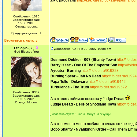
жж с работами
http://keki-dreadlocks.livejournal.co
Сообщения: 1075
Зарегистрирован:
15.08.2006
Откуда: москва
Предупреждения : 1
Вернуться к началу
Ethiopia
(38)
Добавлено: Сб Янв 20, 2007 10:08 pm
God Blessed You
Desmond Dekker - 007 (Shanty Town)
http://ifolde
Barry Issac - One Of The Emperor Son
http://ifold
Ayouba - Burning
http://ifolder.ru/919223
Burning Spear - Jah No Dead
http://ifolder.ru/9192
Papa Tullo - Delaware
http://ifolder.ru/919442
Turbulence - The Truth
http://ifolder.ru/919572
Сообщения: 8302
Зарегистрирован:
А вот моя любимая песенка у Judge Dread
19.09.2005
Откуда: Москва
Judge Dread - Belle of Snodland Town
http://ifolde
Добавлено спустя 1 час 30 минут 33 секунды:
А вот немного моего любимого сладкого *не кид
Bobo Shanty - Nyahbinghi Order - Call Them Em
_________________