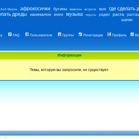
афрокосички
где сделать 
бусины
вши
Боб Марли
вавилон
встречи
елать дреды
музыка
канекалон
раста
книги
радио
раста
перхоть
шапки
му
FAQ
Пользователи
Группы
Регистрация
Профиль
Во
Информация
Темы, которую вы запросили, не существует.