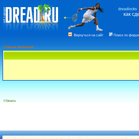
dreadlocks
как сд
Вернуться на сайт
Поиск по фору
Список форумов
© Dread.ru