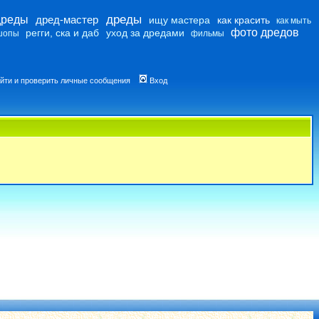
дреды
дреды
дред-мастер
ищу мастера
как красить
как мыть
фото дредов
регги, ска и даб
уход за дредами
шопы
фильмы
йти и проверить личные сообщения
Вход