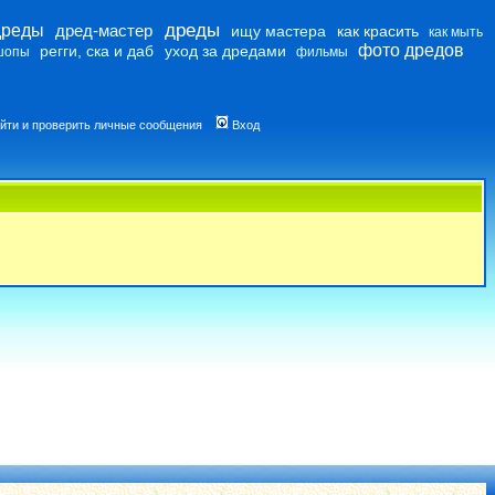
дреды
дреды
дред-мастер
ищу мастера
как красить
как мыть
фото дредов
регги, ска и даб
уход за дредами
шопы
фильмы
йти и проверить личные сообщения
Вход