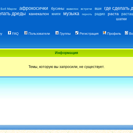
афрокосички
где сделать 
бусины
вши
Боб Марли
вавилон
встречи
елать дреды
музыка
канекалон
раста
книги
радио
раста
перхоть
шапки
му
FAQ
Пользователи
Группы
Регистрация
Профиль
Во
Информация
Темы, которую вы запросили, не существует.