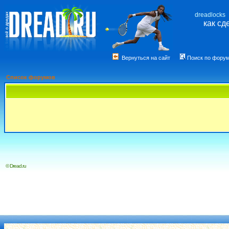
dreadlocks
как сд
Вернуться на сайт
Поиск по фору
Список форумов
© Dread.ru