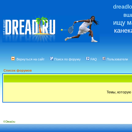
dreadl
вш
ищу м
канек
Вернуться на сайт
Поиск по форуму
FAQ
Пользователи
Список форумов
Темы, которую 
© Dread.ru