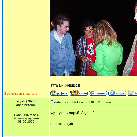
_________________
этта ми, кощщки!
Вернуться к началу
kojak
(76)
Добавлено: Пт Сен 02, 2005 11:55 am
Дред-ветеран
Фу, ну и пидорьё! А где я?
Сообщения: 564
_________________
Зарегистрирован:
03.06.2005
я настоящий