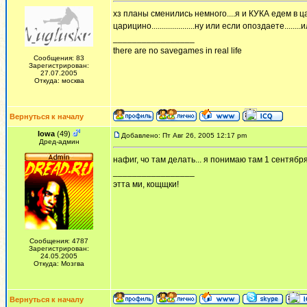
хз планы сменились немного....я и КУКА едем в цар
царицино.....................ну или если опоздаете..
_________________
there are no savegames in real life
Сообщения: 83
Зарегистрирован:
27.07.2005
Откуда: москва
Вернуться к началу
Iowa
(49)
Добавлено: Пт Авг 26, 2005 12:17 pm
Дред-админ
нафиг, чо там делать... я понимаю там 1 сентября
_________________
этта ми, кощщки!
Сообщения: 4787
Зарегистрирован:
24.05.2005
Откуда: Мозгва
Вернуться к началу