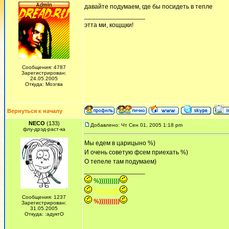
давайте подумаем, где бы посидеть в тепле
_________________
этта ми, кощщки!
Сообщения: 4787
Зарегистрирован:
24.05.2005
Откуда: Мозгва
Вернуться к началу
NECO
(133)
Добавлено: Чт Сен 01, 2005 1:18 pm
флу-дрэд-раст-ка
Мы едем в царицыно %)
И очень советую фсем приехать %)
О тепеле там подумаем)
_________________
%))))))))))
%))))))))))
Сообщения: 1237
%))))))))))
Зарегистрирован:
31.05.2005
Откуда: :адуктО