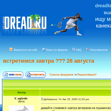
dreadl
вш
ищу м
канек
Вернуться на сайт
Поиск по форуму
FAQ
Пользователи
встретимся завтра ??? 26 августа
Список форумов
->
Пересечёмся?
Автор
V_ugluskr
Добавлено: Чт Авг 25, 2005 11:03 pm
Дред
давайте словимся завтра вечерком на пушкинской