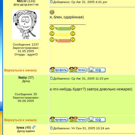
NECO
(133)
Добавлено: Ср Авг 31, 2005 4:41 pm
флу-дрэд-раст-ка
я, блин, одарённая)
_________________
%))))))))))
%))))))))))
%))))))))))
Сообщения: 1237
Зарегистрирован:
31.05.2005
Откуда: :адуктО
Вернуться к началу
Natty
(37)
Добавлено: Ср Авг 31, 2005 11:23 pm
Дред
а что-нибудь будет?) завтра довольно нежарко)
Сообщения: 35
Зарегистрирован:
06.06.2005
Вернуться к началу
Iowa
(49)
Добавлено: Чт Сен 01, 2005 10:24 am
Дред-админ