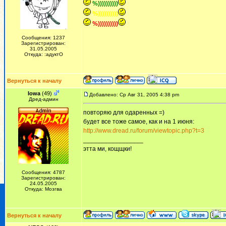
%))))))))))
%))))))))))
%))))))))))
Сообщения: 1237
Зарегистрирован:
31.05.2005
Откуда: :адуктО
Вернуться к началу
Iowa
(49)
Добавлено: Ср Авг 31, 2005 4:38 pm
Дред-админ
повторяю для одаренных =)
будет все тоже самое, как и на 1 июня:
http://www.dread.ru/forum/viewtopic.php?t=3
_________________
этта ми, кощщки!
Сообщения: 4787
Зарегистрирован:
24.05.2005
Откуда: Мозгва
Вернуться к началу