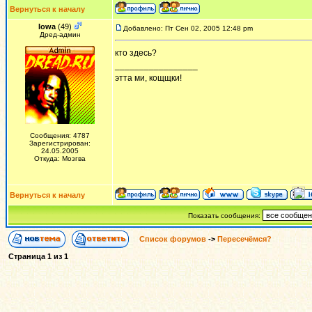
Вернуться к началу
Iowa
(49)
Добавлено: Пт Сен 02, 2005 12:48 pm
Дред-админ
кто здесь?
_________________
этта ми, кощщки!
Сообщения: 4787
Зарегистрирован:
24.05.2005
Откуда: Мозгва
Вернуться к началу
Показать сообщения:
Список форумов
->
Пересечёмся?
Страница
1
из
1