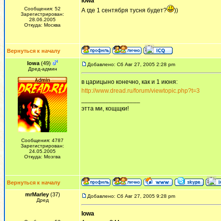
Iowa
Сообщения: 52
А где 1 сентября тусня будет?
))
Зарегистрирован:
28.06.2005
Откуда: Москва
Вернуться к началу
Iowa
(49)
Добавлено: Сб Авг 27, 2005 2:28 pm
Дред-админ
в царицыно конечно, как и 1 июня:
http://www.dread.ru/forum/viewtopic.php?t=3
_________________
этта ми, кощщки!
Сообщения: 4787
Зарегистрирован:
24.05.2005
Откуда: Мозгва
Вернуться к началу
mrMarley
(37)
Добавлено: Сб Авг 27, 2005 9:28 pm
Дред
Iowa