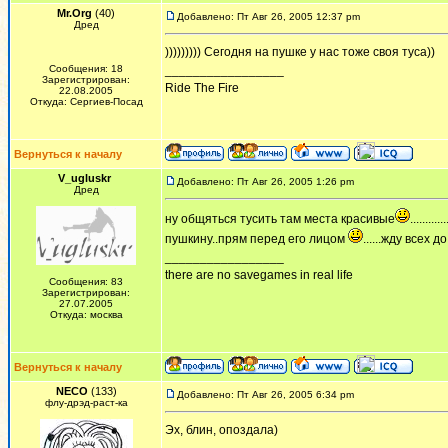
Mr.Org
(40)
Добавлено: Пт Авг 26, 2005 12:37 pm
Дред
))))))))) Сегодня на пушке у нас тоже своя туса))
Сообщения: 18
_________________
Зарегистрирован:
Ride The Fire
22.08.2005
Откуда: Сергиев-Посад
Вернуться к началу
V_ugluskr
Добавлено: Пт Авг 26, 2005 1:26 pm
Дред
ну общяться тусить там места красивые
.......
пушкину..прям перед его лицом
......жду всех д
_________________
there are no savegames in real life
Сообщения: 83
Зарегистрирован:
27.07.2005
Откуда: москва
Вернуться к началу
NECO
(133)
Добавлено: Пт Авг 26, 2005 6:34 pm
флу-дрэд-раст-ка
Эх, блин, опоздала)