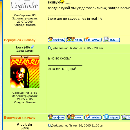
вживую
.......
вроде с кукой мы уж договорились=) завтра посм
_________________
Сообщения: 83
there are no savegames in real life
Зарегистрирован:
27.07.2005
Откуда: москва
Вернуться к началу
Iowa
(49)
Добавлено: Пт Авг 26, 2005 9:23 am
Дред-админ
а чо во скока?
_________________
этта ми, кощщки!
Сообщения: 4787
Зарегистрирован:
24.05.2005
Откуда: Мозгва
Вернуться к началу
V_ugluskr
Добавлено: Пт Авг 26, 2005 11:56 am
Дред