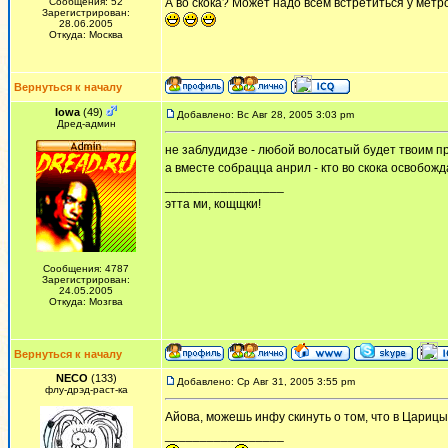
Сообщения: 52
А во скока? Может надо всем встретиться у метро 
Зарегистрирован:
28.06.2005
Откуда: Москва
Вернуться к началу
Iowa
(49)
Добавлено: Вс Авг 28, 2005 3:03 pm
Дред-админ
не заблудидзе - любой волосатый будет твоим 
а вместе собрацца анрил - кто во скока освобожд
_________________
этта ми, кощщки!
Сообщения: 4787
Зарегистрирован:
24.05.2005
Откуда: Мозгва
Вернуться к началу
NECO
(133)
Добавлено: Ср Авг 31, 2005 3:55 pm
флу-дрэд-раст-ка
Айова, можешь инфу скинуть о том, что в Цариц
_________________