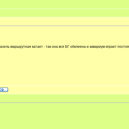
- газель маршрутная катает - так она вся БГ обклеена и аквариум играет посто