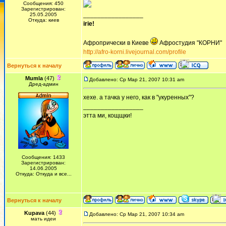
Сообщения: 450
Зарегистрирован:
_________________
25.05.2005
Откуда: киев
irie!
Афропрически в Киеве
Афростудия "КОРНИ"
http://afro-korni.livejournal.com/profile
Вернуться к началу
Mumla
(47)
Добавлено: Ср Мар 21, 2007 10:31 am
Дред-админ
хехе. а тачка у него, как в "укуренных"?
_________________
этта ми, кощщки!
Сообщения: 1433
Зарегистрирован:
14.06.2005
Откуда: Откуда и все...
Вернуться к началу
Kupava
(44)
Добавлено: Ср Мар 21, 2007 10:34 am
мать идеи