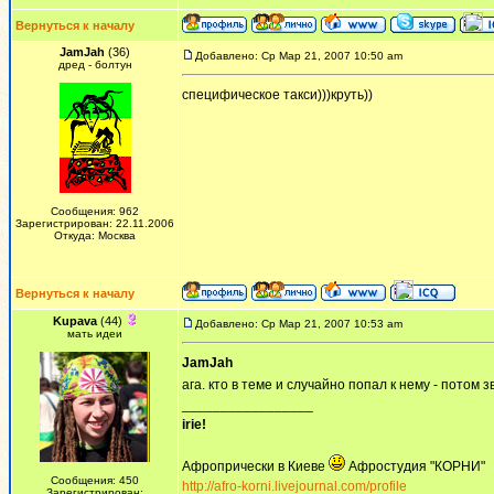
Вернуться к началу
JamJah
(36)
Добавлено: Ср Мар 21, 2007 10:50 am
дред - болтун
специфическое такси)))круть))
Сообщения: 962
Зарегистрирован: 22.11.2006
Откуда: Москва
Вернуться к началу
Kupava
(44)
Добавлено: Ср Мар 21, 2007 10:53 am
мать идеи
JamJah
ага. кто в теме и случайно попал к нему - потом 
_________________
irie!
Афропрически в Киеве
Афростудия "КОРНИ"
Сообщения: 450
http://afro-korni.livejournal.com/profile
Зарегистрирован: