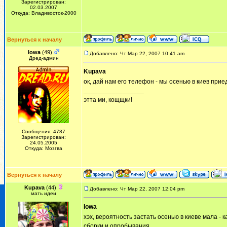
Зарегистрирован:
02.03.2007
Откуда: Владивосток-2000
Вернуться к началу
Iowa
(49)
Добавлено: Чт Мар 22, 2007 10:41 am
Дред-админ
Kupava
ок, дай нам его телефон - мы осенью в киев при
_________________
этта ми, кощщки!
Сообщения: 4787
Зарегистрирован:
24.05.2005
Откуда: Мозгва
Вернуться к началу
Kupava
(44)
Добавлено: Чт Мар 22, 2007 12:04 pm
мать идеи
Iowa
хэх, вероятность застать осенью в киеве мала - 
сборки и опробывания