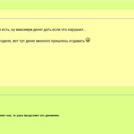
 есть, ну максимум денег дать если что нарушил...
угодило, вот тут денег мнооого пришлось отдавать
хнет она, то рука продолжит это движение.