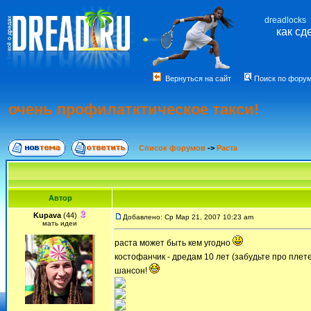
dreadlocks
как сд
Вернуться на сайт
Поиск по фору
очень профилатктическое такси!
Список форумов
->
Раста
Автор
Kupava
(44)
Добавлено: Ср Мар 21, 2007 10:23 am
мать идеи
раста может быть кем угодно
костофанчик - дредам 10 лет (забудьте про пл
шансон!