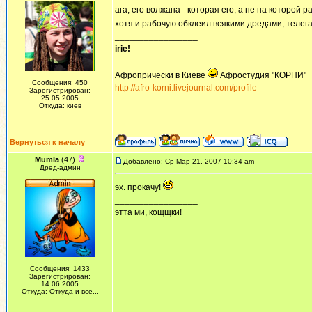
ага, его волжана - которая его, а не на которой
хотя и рабочую обклеил всякими дредами, телег
_________________
irie!
Афропрически в Киеве
Афростудия "КОРНИ"
Сообщения: 450
http://afro-korni.livejournal.com/profile
Зарегистрирован:
25.05.2005
Откуда: киев
Вернуться к началу
Mumla
(47)
Добавлено: Ср Мар 21, 2007 10:34 am
Дред-админ
эх. прокачу!
_________________
этта ми, кощщки!
Сообщения: 1433
Зарегистрирован:
14.06.2005
Откуда: Откуда и все...