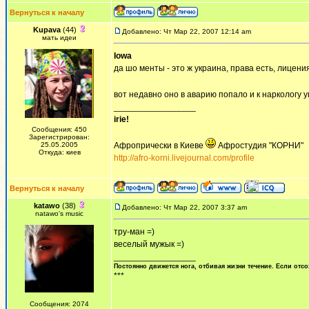
Вернуться к началу
Kupava
(44)
Добавлено: Чт Мар 22, 2007 12:14 am
мать идеи
Iowa
да шо менты - это ж украина, права есть, лицения
вот недавно оно в аварию попало и к наркологу 
_________________
irie!
Сообщения: 450
Зарегистрирован:
25.05.2005
Афропрически в Киеве
Афростудия "КОРНИ"
Откуда: киев
http://afro-korni.livejournal.com/profile
Вернуться к началу
katawo
(38)
Добавлено: Чт Мар 22, 2007 3:37 am
natawo's music
тру-ман =)
веселый мужык =)
_________________
Постоянно движется нога, отбивая жизни течение. Если отсо
***
Сообщения: 2074