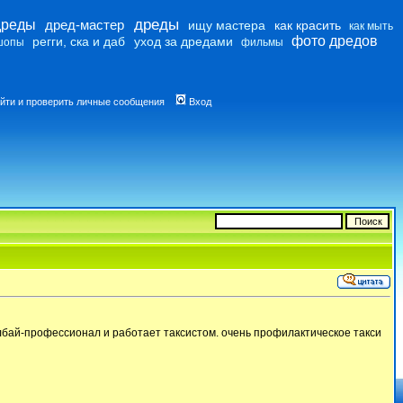
дреды
дреды
дред-мастер
ищу мастера
как красить
как мыть
фото дредов
регги, ска и даб
уход за дредами
шопы
фильмы
йти и проверить личные сообщения
Вход
олбай-профессионал и работает таксистом. очень профилактическое такси