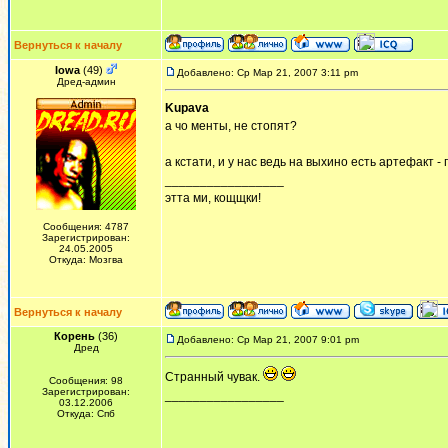
Вернуться к началу
Iowa
(49)
Добавлено: Ср Мар 21, 2007 3:11 pm
Дред-админ
Kupava
а чо менты, не стопят?
а кстати, и у нас ведь на выхино есть артефакт 
_________________
этта ми, кощщки!
Сообщения: 4787
Зарегистрирован:
24.05.2005
Откуда: Мозгва
Вернуться к началу
Корень
(36)
Добавлено: Ср Мар 21, 2007 9:01 pm
Дред
Странный чувак.
Сообщения: 98
Зарегистрирован:
_________________
03.12.2006
Откуда: Спб