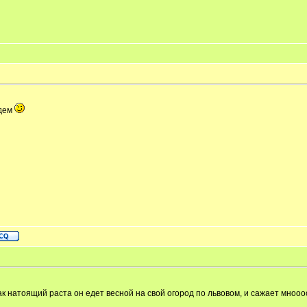
едем
как натоящий раста он едет весной на свой огород по львовом, и сажает мнооо