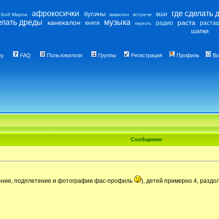
афрокосички
где сделать 
бусины
вши
Боб Марли
вавилон
встречи
елать дреды
музыка
канекалон
раста
книги
радио
раста
перхоть
шапки
му
FAQ
Пользователи
Группы
Регистрация
Профиль
Во
Сообщение
етение, подплетение и фотографии фас-профиль
), детей примерно 4, разд