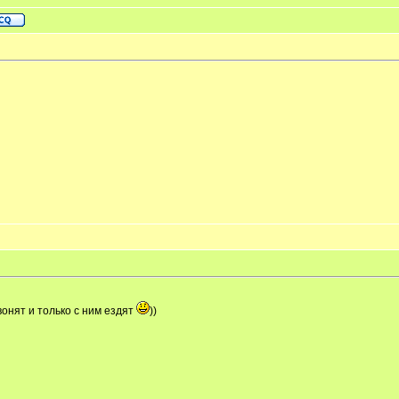
звонят и только с ним ездят
))