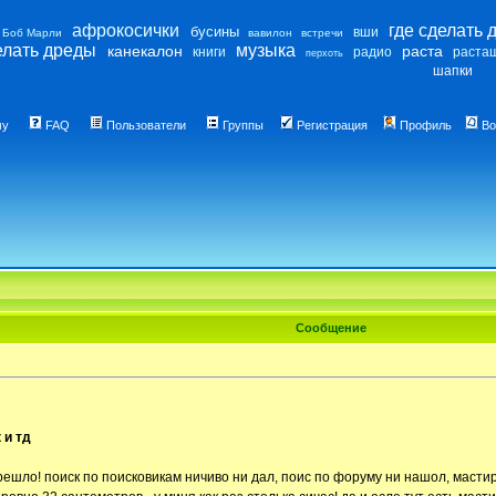
афрокосички
где сделать 
бусины
вши
Боб Марли
вавилон
встречи
елать дреды
музыка
канекалон
раста
книги
радио
раста
перхоть
шапки
му
FAQ
Пользователи
Группы
Регистрация
Профиль
Во
Сообщение
 и тд
решло! поиск по поисковикам ничиво ни дал, поис по форуму ни нашол, мастиро