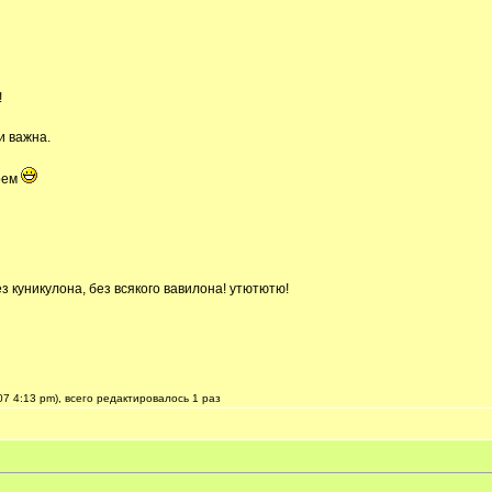
!
и важна.
рем
ез куникулона, без всякого вавилона! утютютю!
7 4:13 pm), всего редактировалось 1 раз