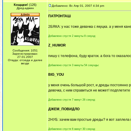
Кощщки!
(126)
Добавлено: Вс Апр 01, 2007 4:34 pm
Дред-админ
ПАТРОНТАШ
2БЯКА: у нас тоже девачка с якуцка. а у меня кан
Добавлено спустя 2 минуты 8 секунд:
Z_HUMOR
Сообщения: 1051
Зарегистрирован:
пишу с телефона, буду краток. а бога то оказало
27.01.2007
Откуда: отсюда и далее
везде
Добавлено спустя 3 минуты 54 секунды:
BIG_YOU
у меня очень большой рост, и дреды постоянно р
девочка, с ним справиться не может! подплетите 
Добавлено спустя 7 минут 26 секунд:
ДЖЕМ_ПОВИДЛО
2НУБ: зачем вам простые дреды? я вот заплела в
Добавлено спустя 6 минут 30 секунд: