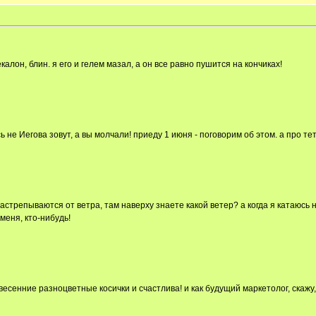
екалон, блин. я его и гелем мазал, а он все равно пушится на кончиках!
сь не Иегова зовут, а вы молчали! приеду 1 июня - поговорим об этом. а про
астрепываются от ветра, там наверху знаете какой ветер? а когда я катаюсь 
меня, кто-нибудь!
есенние разноцветные косички и счастлива! и как будущий маркетолог, скажу