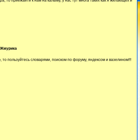
ира, то приежайти к нам на калыму, у нас тут многа таких как я жилающех и
и Жмурика
о, то пользуйтесь словарями, поиском по форуму, яндексом и вазелином!!!