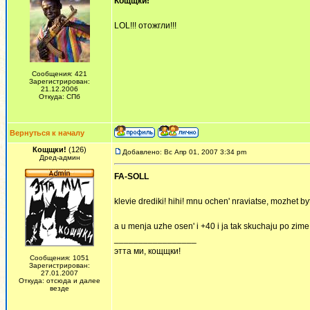
Кощщки!
LOL!!! отожгли!!!
Сообщения: 421
Зарегистрирован:
21.12.2006
Откуда: СПб
Вернуться к началу
Кощщки!
(126)
Добавлено: Вс Апр 01, 2007 3:34 pm
Дред-админ
FA-SOLL
klevie drediki! hihi! mnu ochen' nraviatse, mozhet 
a u menja uzhe osen' i +40 i ja tak skuchaju po zi
_________________
этта ми, кощщки!
Сообщения: 1051
Зарегистрирован:
27.01.2007
Откуда: отсюда и далее
везде