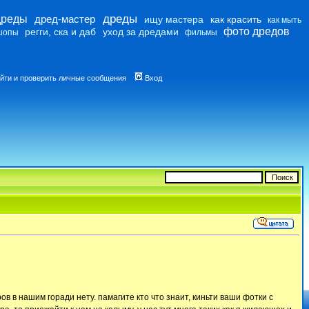
дреды
дреды
дред-мастер
ищу мастера
как красить
как мыть
фото дредов
регги, ска и даб
уход за дредами
шопы
фильмы
йти и проверить личные сообщения
Вход
в в нашим горади нету. памагите кто что знаит, киньти ваши фотки с