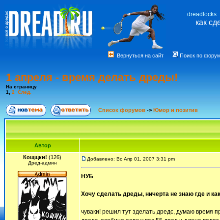
dreadlocks
как сд
Вернуться на сайт
Поиск по фору
1 апреля - время делать дреды!
На страницу
1
,
2
След.
Список форумов
->
Юмор и позитив
Автор
Кощщки!
(126)
Добавлено: Вс Апр 01, 2007 3:31 pm
Дред-админ
НУБ
Хочу сделать дреды, ничерта не знаю где и как
чуваки! решил тут зделать дредс, думаю время п