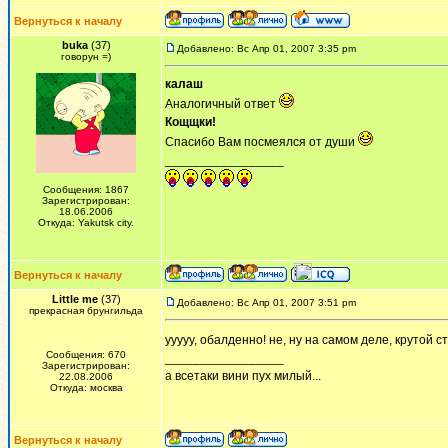
Вернуться к началу
buka
(37)
Добавлено: Вс Апр 01, 2007 3:35 pm
говорун =)
калаш
Аналогичный ответ
Кощщки!
Спасибо Вам посмеялся от души
_________________
Сообщения: 1867
Зарегистрирован:
18.06.2006
Откуда: Yakutsk city.
Вернуться к началу
Little me
(37)
Добавлено: Вс Апр 01, 2007 3:51 pm
прекрасная брунгильда
ууууу, обалденно! не, ну на самом деле, крутой с
Сообщения: 670
_________________
Зарегистрирован:
а всетаки вини пух милый...
22.08.2006
Откуда: москва
Вернуться к началу