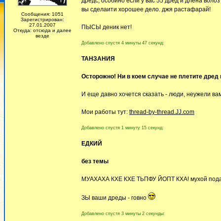
дредс, особино если у вас 55 дред и длена волоз 
вы сделаити хорошее дело. джя растафарай!
Сообщения: 1051
Зарегистрирован:
27.01.2007
ПЫСЫ деник нет!
Откуда: отсюда и далее
везде
Добавлено спустя 4 минуты 47 секунд:
ТАНЗАНИЯ
Осторожно! Ни в коем случае не плетите дред
И еще давно хочется сказать - люди, неужели вам
Мои работы тут:
thread-by-thread.JJ.com
Добавлено спустя 1 минуту 15 секунд:
ЕДКИЙ
без темы
МУАХАХА КХЕ КХЕ ТЬПФУ ЙОПТ КХА! мухой пода
ЗЫ ваши дреды - говно
Добавлено спустя 3 минуты 2 секунды: