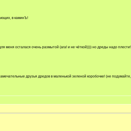
ающих, в каминЪ!
для меня осталася очень размытой (ага! и не чёткой)))) но дреды надо плести!
замечательные друзья дредов в маленькой зеленой коробочке! (не подумайте, 