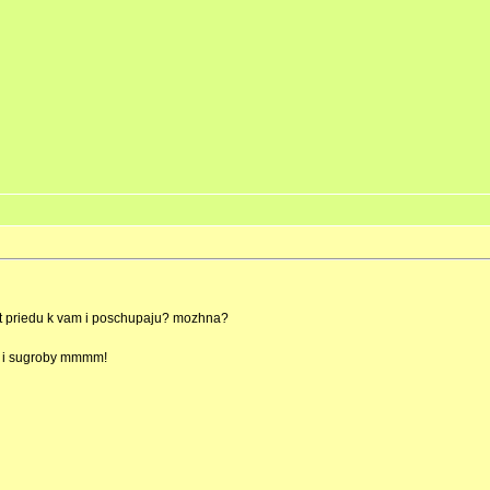
byt priedu k vam i poschupaju? mozhna?
me i sugroby mmmm!