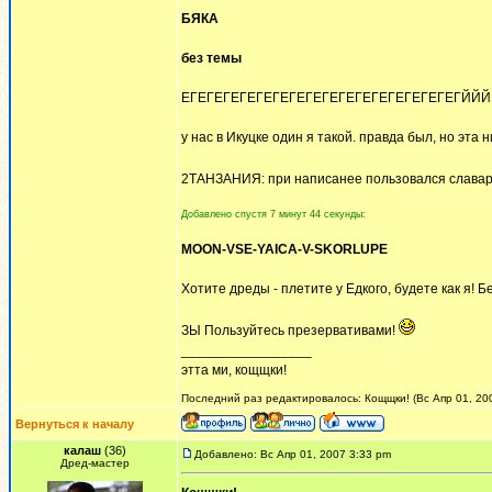
БЯКА
без темы
ЕГЕГЕГЕГЕГЕГЕГЕГЕГЕГЕГЕГЕГЕГЕГЕГЕГЙЙЙ
у нас в Икуцке один я такой. правда был, но эта н
2ТАНЗАНИЯ: при написанее пользовался слава
Добавлено спустя 7 минут 44 секунды:
MOON-VSE-YAICA-V-SKORLUPE
Хотите дреды - плетите у Едкого, будете как я! Б
ЗЫ Пользуйтесь презервативами!
_________________
этта ми, кощщки!
Последний раз редактировалось: Кощщки! (Вс Апр 01, 200
Вернуться к началу
калаш
(36)
Добавлено: Вс Апр 01, 2007 3:33 pm
Дред-мастер