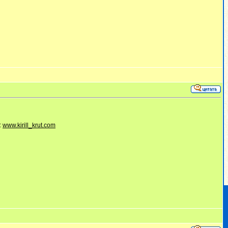
:
www.kirill_krut.com