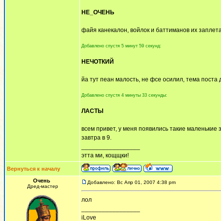
НЕ_ОЧЕНЬ
файя канекалон, войлок и баттиманов их заплет
Добавлено спустя 5 минут 59 секунд:
НЕЧОТКИЙ
йа тут пеан малость, не фсе осилил, тема поста 
Добавлено спустя 4 минуты 33 секунды:
ЛАСТЫ
всем привет, у меня появились такие маленькие 
завтра в 9.
_________________
этта ми, кощщки!
Вернуться к началу
Очень
Добавлено: Вс Апр 01, 2007 4:38 pm
Дред-мастер
лол
_________________
iLove