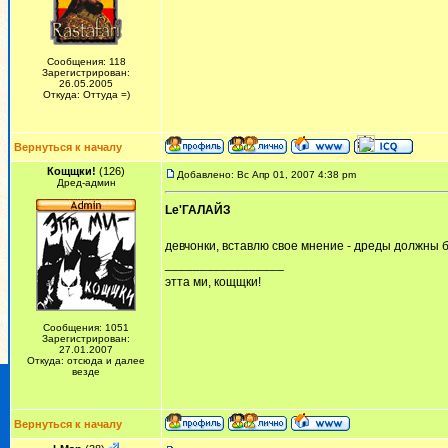
Сообщения: 118
Зарегистрирован:
26.05.2005
Откуда: Оттуда =)
Вернуться к началу
Кощщки!
(126)
Добавлено: Вс Апр 01, 2007 4:38 pm
Дред-админ
Le'ГАЛАЙЗ
девчонки, вставлю свое мнение - дреды должны б
_________________
этта ми, кощщки!
Сообщения: 1051
Зарегистрирован:
27.01.2007
Откуда: отсюда и далее
везде
Вернуться к началу