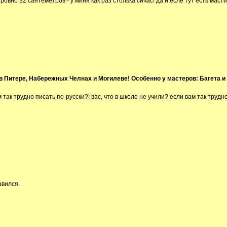
ровно 32 сантеметров - у миня как раз столька сичас! да и есле тут есть маст
 в Питере, Набережных Челнах и Могилеве! Особенно у мастеров: Багета 
 так трудно писать по-русски?! вас, что в школе не учили? если вам так трудн
вился.