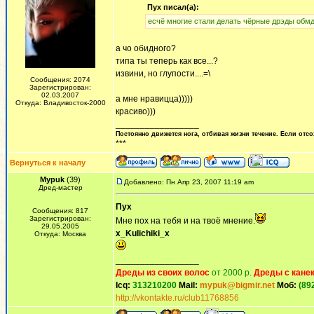
Пух писал(а):
есчё многие стали делать чёрные дрэды обмд
а чо обидного?
типа ты теперь как все...?
извини, но глупости....=\
Сообщения: 2074
Зарегистрирован:
02.03.2007
а мне нравицца)))))
Откуда: Владивосток-2000
красиво)))
_________________
Постоянно движется нога, отбивая жизни течение. Если отсо
***
Вернуться к началу
Mypuk
(39)
Добавлено: Пн Апр 23, 2007 11:19 am
Дред-мастер
Пух
Сообщения: 817
Зарегистрирован:
Мне пох на тебя и на твоё мнение.
29.05.2005
x_Kulichiki_x
Откуда: Москва
_________________
Дреды из своих волос
от 2000 р.
Дреды с кане
Icq:
313210200
Mail:
mypuk@bigmir.net
Моб:
(89
http://vkontakte.ru/club11768856