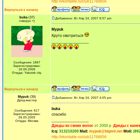
http://vkontakte.ru/club11768856
Вернуться к началу
buka
(37)
Добавлено: Вт Апр 24, 2007 9:57 am
говорун =)
Mypuk
Круто смотриться
_________________
Сообщения: 1867
Зарегистрирован:
18.06.2006
Откуда: Yakutsk city.
Вернуться к началу
Mypuk
(39)
Добавлено: Вт Апр 24, 2007 4:05 pm
Дред-мастер
buka
Сообщения: 817
Зарегистрирован:
спасибо
29.05.2005
_________________
Откуда: Москва
Дреды из своих волос
от 2000 р.
Дреды с кане
Icq:
313210200
Mail:
mypuk@bigmir.net
Моб:
(89
http://vkontakte.ru/club11768856