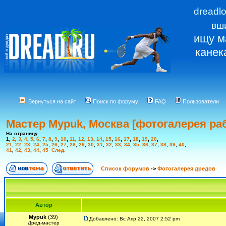
dreadl
вш
ищу м
канек
Вернуться на сайт
Поиск по форуму
FAQ
Пользователи
Мастер Mypuk, Москва [фотогалерея ра
На страницу
1
,
2
,
3
,
4
,
5
,
6
,
7
,
8
,
9
,
10
,
11
,
12
,
13
,
14
,
15
,
16
,
17
,
18
,
19
,
20
,
21
,
22
,
23
,
24
,
25
,
26
,
27
,
28
,
29
,
30
,
31
,
32
,
33
,
34
,
35
,
36
,
37
,
38
,
39
,
40
,
41
,
42
,
43
,
44
,
45
След.
Список форумов
->
Фотогалерея дредов
Автор
Mypuk
(39)
Добавлено: Вс Апр 22, 2007 2:52 pm
Дред-мастер