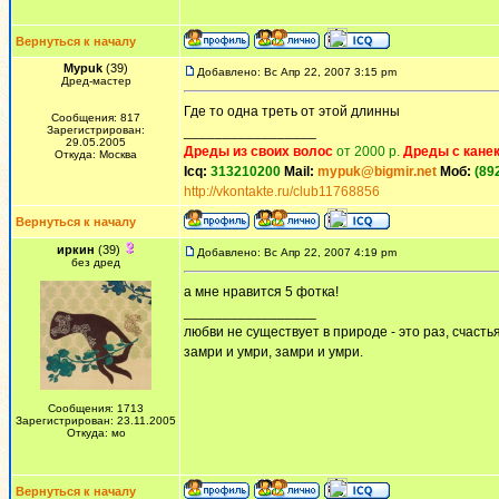
Вернуться к началу
Mypuk
(39)
Добавлено: Вс Апр 22, 2007 3:15 pm
Дред-мастер
Где то одна треть от этой длинны
Сообщения: 817
Зарегистрирован:
_________________
29.05.2005
Дреды из своих волос
от 2000 р.
Дреды с кане
Откуда: Москва
Icq:
313210200
Mail:
mypuk@bigmir.net
Моб:
(89
http://vkontakte.ru/club11768856
Вернуться к началу
иркин
(39)
Добавлено: Вс Апр 22, 2007 4:19 pm
без дред
а мне нравится 5 фотка!
_________________
любви не существует в природе - это раз, счастья
замри и умри, замри и умри.
Сообщения: 1713
Зарегистрирован: 23.11.2005
Откуда: мо
Вернуться к началу