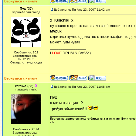
Вернуться к началу
Пух
(37)
Добавлено: Пн Апр 23, 2007 11:42 am
чёрно-белая панда
x_Kulichiki_x
ну знаеш я просто написала своё мнение к те то 
Mypuk
к критике нужно одекватно относиться)кто то до
может...увы чувак
_________________
Сообщения: 902
I
LOVE
DRUM N BASS*)
Зарегистрирован:
02.12.2005
Откуда: от туда сюда
Вернуться к началу
katawo
(38)
Добавлено: Пн Апр 23, 2007 11:48 am
natawo's music
Пух
а где мотивация...?
требую обьяснений!!!
_________________
Постоянно движется нога, отбивая жизни течение. Если отсо
***
Сообщения: 2074
Зарегистрирован:
02.03.2007