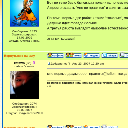
Вот по теме было бы как раз пояснить, почему н
А просто сказать "мне не нравится" и свинтить за
По теме: первые две работы такие "тяжелые", мо
Девушке идет гораздо больше.
А третья работа выглядит наиболее естественно
Сообщения: 1433
_________________
Зарегистрирован:
14.06.2005
этта ми, кощщки!
Откуда: Откуда и все...
Вернуться к началу
katawo
(38)
Добавлено: Пн Апр 23, 2007 12:20 pm
natawo's music
мне первые дрэды ооооч нравятся)))ибо я тож д
_________________
Постоянно движется нога, отбивая жизни течение. Если отсо
***
Сообщения: 2074
Зарегистрирован:
02.03.2007
Откуда: Владивосток-2000