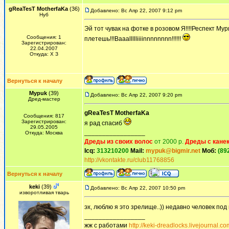
gReaTesT MotherfaKa
(36)
Добавлено: Вс Апр 22, 2007 9:12 pm
Нуб
Эй тот чувак на фотке в розовом Я!!!!Респект Мур
Сообщения: 1
плетешь!!!Baaallllliiiinnnnnnnn!!!!!!
Зарегистрирован:
22.04.2007
Откуда: Х З
Вернуться к началу
Mypuk
(39)
Добавлено: Вс Апр 22, 2007 9:20 pm
Дред-мастер
gReaTesT MotherfaKa
Сообщения: 817
Зарегистрирован:
я рад спасиб
29.05.2005
_________________
Откуда: Москва
Дреды из своих волос
от 2000 р.
Дреды с кане
Icq:
313210200
Mail:
mypuk@bigmir.net
Моб:
(89
http://vkontakte.ru/club11768856
Вернуться к началу
keki
(39)
Добавлено: Вс Апр 22, 2007 10:50 pm
изворотливая тварь
эх, люблю я это зрелище..)) недавно человек под
_________________
жж с работами
http://keki-dreadlocks.livejournal.co