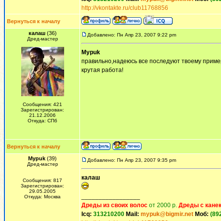
http://vkontakte.ru/club11768856
Вернуться к началу
калаш
(36)
Добавлено: Пн Апр 23, 2007 9:22 pm
Дред-мастер
Mypuk
правильно,надеюсь все последуют твоему приме
крутая работа!
Сообщения: 421
Зарегистрирован:
21.12.2006
Откуда: СПб
Вернуться к началу
Mypuk
(39)
Добавлено: Пн Апр 23, 2007 9:35 pm
Дред-мастер
калаш
Сообщения: 817
Зарегистрирован:
29.05.2005
_________________
Откуда: Москва
Дреды из своих волос
от 2000 р.
Дреды с кане
Icq:
313210200
Mail:
mypuk@bigmir.net
Моб:
(89