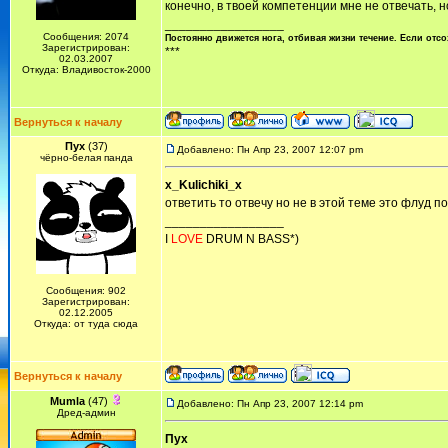
конечно, в твоей компетенции мне не отвечать, но
_________________
Сообщения: 2074
Постоянно движется нога, отбивая жизни течение. Если отсо
Зарегистрирован:
***
02.03.2007
Откуда: Владивосток-2000
Вернуться к началу
Пух
(37)
Добавлено: Пн Апр 23, 2007 12:07 pm
чёрно-белая панда
x_Kulichiki_x
ответить то отвечу но не в этой теме это флуд п
_________________
I
LOVE
DRUM N BASS*)
Сообщения: 902
Зарегистрирован:
02.12.2005
Откуда: от туда сюда
Вернуться к началу
Mumla
(47)
Добавлено: Пн Апр 23, 2007 12:14 pm
Дред-админ
Пух