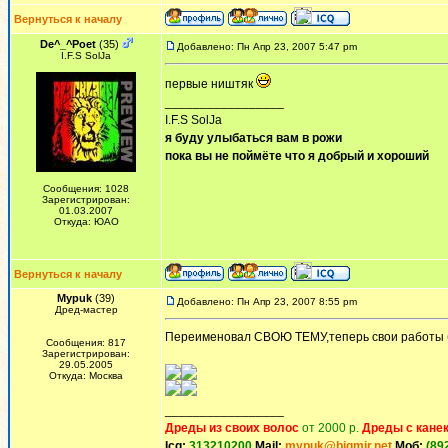
Вернуться к началу
De^_^Poet
(35)
Добавлено: Пн Апр 23, 2007 5:47 pm
I.F.S SolJa
первые ништяк
_________________
I.F.S SolJa
я буду улыбаться вам в рожи
пока вы не поймёте что я добрый и хороший
Сообщения: 1028
Зарегистрирован:
01.03.2007
Откуда: ЮАО
Вернуться к началу
Mypuk
(39)
Добавлено: Пн Апр 23, 2007 8:55 pm
Дред-мастер
Переименовал СВОЮ ТЕМУ,теперь свои работы б
Сообщения: 817
Зарегистрирован:
29.05.2005
Откуда: Москва
_________________
Дреды из своих волос
от 2000 р.
Дреды с кане
Icq:
313210200
Mail:
mypuk@bigmir.net
Моб:
(89