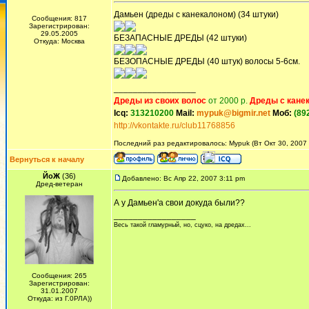
Дамьен (дреды с канекалоном) (34 штуки)
Сообщения: 817
Зарегистрирован:
29.05.2005
БЕЗАПАСНЫЕ ДРЕДЫ (42 штуки)
Откуда: Москва
БЕЗОПАСНЫЕ ДРЕДЫ (40 штук) волосы 5-6см.
_________________
Дреды из своих волос
от 2000 р.
Дреды с кане
Icq:
313210200
Mail:
mypuk@bigmir.net
Моб:
(89
http://vkontakte.ru/club11768856
Последний раз редактировалось: Mypuk (Вт Окт 30, 2007 
Вернуться к началу
ЙоЖ
(36)
Добавлено: Вс Апр 22, 2007 3:11 pm
Дред-ветеран
А у Дамьен'а свои докуда были??
_________________
Весь такой гламурный, но, сцуко, на дредах...
Сообщения: 265
Зарегистрирован:
31.01.2007
Откуда: из Г.0РЛА))