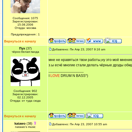
Сообщения: 1075
Зарегистрирован:
15.08.2006
Откуда: москва
Предупреждения : 1
Вернуться к началу
Пух
(37)
Добавлено: Пн Апр 23, 2007 9:16 am
чёрно-белая панда
мне не нравяться твои работы,ну это моё мнение
з.ы есчё многие стали делать чёрные дрэды обм
_________________
I
LOVE
DRUM N BASS*)
Сообщения: 902
Зарегистрирован:
02.12.2005
Откуда: от туда сюда
Вернуться к началу
katawo
(38)
Добавлено: Пн Апр 23, 2007 10:55 am
natawo's music