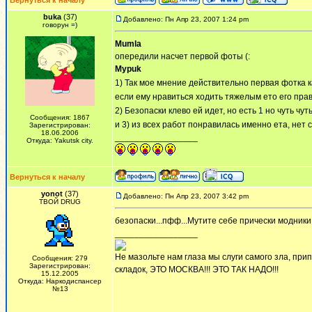
Вернуться к началу
buka
(37)
Добавлено: Пн Апр 23, 2007 1:24 pm
говорун =)
Mumla
опередили насчет первой фоты (:
Mypuk
1) Так мое мнение действительно первая фотка к
если ему нравиться ходить тяжелым ето его пра
2) Безопаски клево ей идет, но есть 1 но чуть чу
Сообщения: 1867
и 3) из всех работ понравилась именно ета, нет 
Зарегистрирован:
18.06.2006
_________________
Откуда: Yakutsk city.
Вернуться к началу
yonot
(37)
Добавлено: Пн Апр 23, 2007 3:42 pm
ТВОЙ DRUG
безопаски...пфф...Мутите себе прически модники
_________________
Не мазольте нам глаза мы слуги самого зла, припе
Сообщения: 279
Зарегистрирован:
складок, ЭТО МОСКВА!!! ЭТО ТАК НАДО!!!
15.12.2005
Откуда: Наркодиспансер
№13