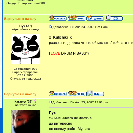
Откуда: Владивосток-2000
Вернуться к началу
Пух
(37)
Добавлено: Пн Апр 23, 2007 11:54 am
чёрно-белая панда
x_Kulichiki_x
разве я те должна что то объяснять?тебе это та
_________________
I
LOVE
DRUM N BASS*)
Сообщения: 902
Зарегистрирован:
02.12.2005
Откуда: от туда сюда
Вернуться к началу
katawo
(38)
Добавлено: Пн Апр 23, 2007 12:01 pm
natawo's music
Пух
ты мне ничего не должна
да интересно
по поводу работ Мурика