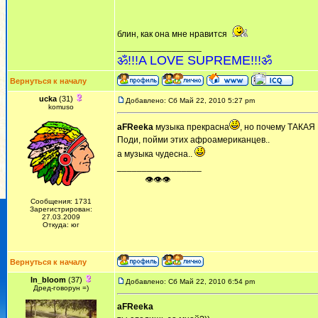
блин, как она мне нравится
_________________
ॐ!!!A LOVE SUPREME!!!ॐ
Вернуться к началу
ucka
(31)
Добавлено: Сб Май 22, 2010 5:27 pm
komuso
aFReeka
музыка прекрасна
, но почему ТАК
Поди, пойми этих афроамериканцев..
а музыка чудесна..
_________________
ᅠ ᅠ ᅠ👁👁👁
Сообщения: 1731
Зарегистрирован:
27.03.2009
Откуда: юг
Вернуться к началу
In_bloom
(37)
Добавлено: Сб Май 22, 2010 6:54 pm
Дред-говорун =)
aFReeka