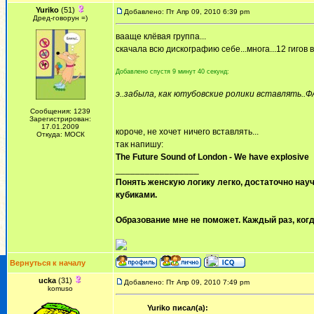
Yuriko
(51)
Добавлено: Пт Апр 09, 2010 6:39 pm
Дред-говорун =)
вааще клёвая группа...
скачала всю дискографию себе...многа...12 гигов
Добавлено спустя 9 минут 40 секунд:
э..забыла, как ютубовские ролики вставлять..Ф
Сообщения: 1239
Зарегистрирован:
17.01.2009
короче, не хочет ничего вставлять...
Откуда: МОСК
так напишу:
The Future Sound of London - We have explosive
_________________
Понять женскую логику легко, достаточно науч
кубиками.
Образование мне не поможет. Каждый раз, когд
Вернуться к началу
ucka
(31)
Добавлено: Пт Апр 09, 2010 7:49 pm
komuso
Yuriko писал(а):