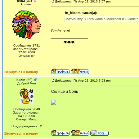
ucka
(31)
Добавлено: Пт Апр 02, 2010 2:57 pm
komuso
In_bloom писал(а):
Матисьяху 30-ого июня в Москве!!! и 1 июля в 
Везёт вам!
_________________
ᅠ ᅠ ᅠ👁👁👁
Сообщения: 1731
Зарегистрирован:
27.03.2009
Откуда: юг
Вернуться к началу
bazin
(40)
Добавлено: Пт Апр 02, 2010 7:53 pm
Добрый Чел
Солнце и Соль
_________________
Сообщения: 2848
Зарегистрирован:
04.10.2006
Откуда: Моско
Предупреждения : 2
Вернуться к началу