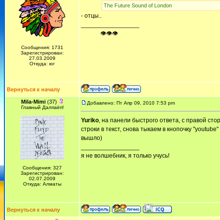
The Future Sound of London
- отцы..
_________________
ᅠ ᅠ ᅠ👁👁👁
Сообщения: 1731
Зарегистрирован:
27.03.2009
Откуда: юг
Вернуться к началу
Mila-Mimi
(37)
Добавлено: Пт Апр 09, 2010 7:53 pm
Главный Далпаёп!
Yuriko
, на панели быстрого ответа, с правой сто
строки в текст, снова тыкаем в кнопочку "youtub
вышло)
_________________
я не волшебник, я только учусь!
Сообщения: 327
Зарегистрирован:
02.07.2009
Откуда: Алматы
Вернуться к началу