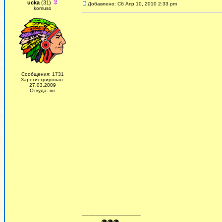
ucka
(31)
Добавлено: Сб Апр 10, 2010 2:33 pm
komuso
Сообщения: 1731
Зарегистрирован:
27.03.2009
Откуда: юг
_________________
ᅠ ᅠ ᅠ👁👁👁