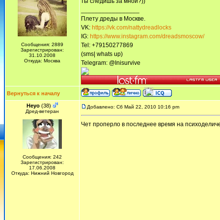
ты следишь за мной?))
_________________
Плету дреды в Москве.
VK:
https://vk.com/nattydreadlocks
IG:
https://www.instagram.com/dreadsmoscow/
Сообщения: 2889
Tel: +79150277869
Зарегистрирован:
(sms| whats up)
31.10.2008
Откуда: Москва
Telegram: @Inisurvive
Вернуться к началу
Heyo
(38)
Добавлено: Сб Май 22, 2010 10:16 pm
Дред-ветеран
Чет проперло в последнее время на психоделиче
Сообщения: 242
Зарегистрирован:
17.06.2008
Откуда: Нижний Новгород