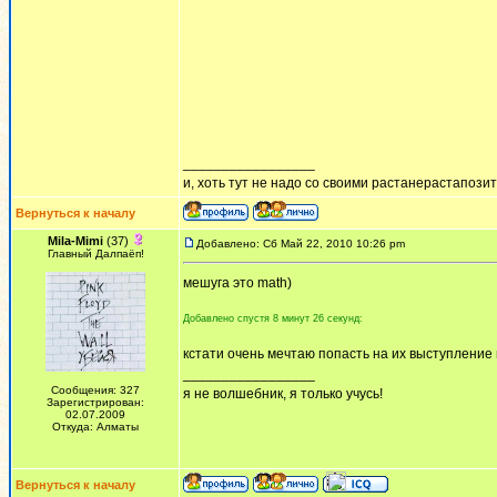
_________________
и, хоть тут не надо со своими растанерастапози
Вернуться к началу
Mila-Mimi
(37)
Добавлено: Сб Май 22, 2010 10:26 pm
Главный Далпаёп!
мешуга это math)
Добавлено спустя 8 минут 26 секунд:
кстати очень мечтаю попасть на их выступление в
_________________
Сообщения: 327
я не волшебник, я только учусь!
Зарегистрирован:
02.07.2009
Откуда: Алматы
Вернуться к началу