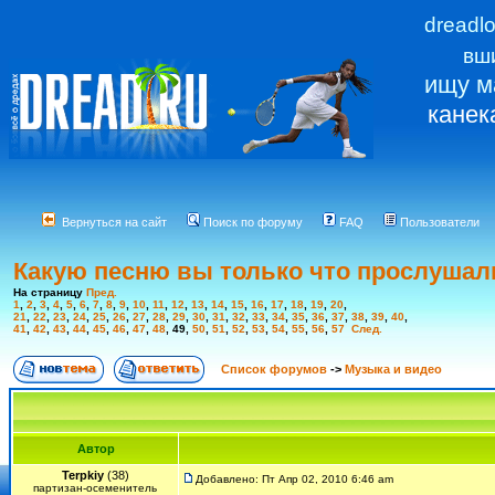
dreadl
вш
ищу м
канек
Вернуться на сайт
Поиск по форуму
FAQ
Пользователи
Какую песню вы только что прослушал
На страницу
Пред.
1
,
2
,
3
,
4
,
5
,
6
,
7
,
8
,
9
,
10
,
11
,
12
,
13
,
14
,
15
,
16
,
17
,
18
,
19
,
20
,
21
,
22
,
23
,
24
,
25
,
26
,
27
,
28
,
29
,
30
,
31
,
32
,
33
,
34
,
35
,
36
,
37
,
38
,
39
,
40
,
41
,
42
,
43
,
44
,
45
,
46
,
47
,
48
,
49
,
50
,
51
,
52
,
53
,
54
,
55
,
56
,
57
След.
Список форумов
->
Музыка и видео
Автор
Terpkiy
(38)
Добавлено: Пт Апр 02, 2010 6:46 am
партизан-осеменитель