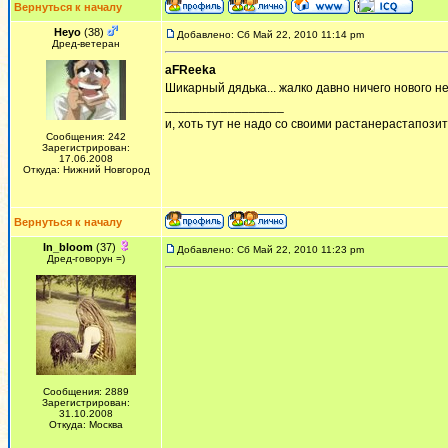
Вернуться к началу
Heyo
(38)
Добавлено: Сб Май 22, 2010 11:14 pm
Дред-ветеран
aFReeka
Шикарный дядька... жалко давно ничего нового н
_________________
и, хоть тут не надо со своими растанерастапози
Сообщения: 242
Зарегистрирован:
17.06.2008
Откуда: Нижний Новгород
Вернуться к началу
In_bloom
(37)
Добавлено: Сб Май 22, 2010 11:23 pm
Дред-говорун =)
Сообщения: 2889
Зарегистрирован:
31.10.2008
Откуда: Москва