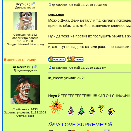
Heyo
(38)
Добавлено: Сб Май 22, 2010 10:40 pm
Дред-ветеран
Mila-Mimi
Можно Джаз, фанк металл и т.д. сыграть психоде
принято обзывать любое технически сложное му
Сообщения: 242
Ну и да тоже не против их послушать ребята в 
Зарегистрирован:
17.06.2008
_________________
Откуда: Нижний Новгород
и, хоть тут не надо со своими растанерастапози
Вернуться к началу
aFReeka
(91)
Добавлено: Сб Май 22, 2010 11:11 pm
Дред-говорун =)
In_bloom
усьмисьли?!
Heyo
ЙЕЕЕЕЕЕЕЕЕЕЕ!!!!!!!!!!!! КИП ОН СНИФФИН 
Сообщения: 1433
Зарегистрирован: 11.12.2008
Откуда: свет
_________________
ॐ!!!A LOVE SUPREME!!!ॐ