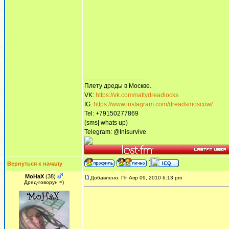
_________________
Плету дреды в Москве.
VK:
https://vk.com/nattydreadlocks
IG:
https://www.instagram.com/dreadsmoscow/
Tel: +79150277869
(sms| whats up)
Telegram: @Inisurvive
Вернуться к началу
MoHaX
(38)
Добавлено: Пт Апр 09, 2010 6:13 pm
Дред-говорун =)