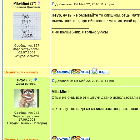
Mila-Mimi
(37)
Добавлено: Сб Май 22, 2010 11:25 pm
Главный Далпаёп!
Heyo
, ну вы не обзывайте то слишком, отцы мат
мысль понятна, про обзывание математикой про
_________________
я не волшебник, я только учусь!
Сообщения: 327
Зарегистрирован:
02.07.2009
Откуда: Алматы
Вернуться к началу
Heyo
(38)
Добавлено: Сб Май 22, 2010 11:47 pm
Дред-ветеран
Mila-Mimi
Отцы не они, все эти штуки давно использовали в
_________________
и, хоть тут не надо со своими растанерастапози
Сообщения: 242
Зарегистрирован:
17.06.2008
Откуда: Нижний Новгород
Вернуться к началу