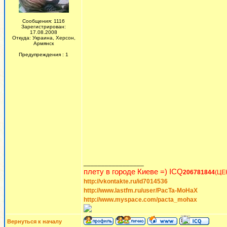
Сообщения: 1116
Зарегистрирован:
17.08.2008
Откуда: Украина, Херсон,
Армянск
Предупреждения : 1
_________________
плету в городе Киеве =) ICQ
206781844
(ЦЕ
http://vkontakte.ru/id7014536
http://www.lastfm.ru/user/PacTa-MoHaX
http://www.myspace.com/pacta_mohax
Вернуться к началу