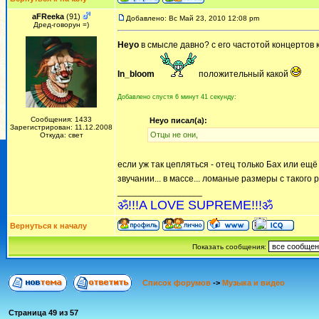
aFReeka
(91)
Добавлено: Вс Май 23, 2010 12:08 pm
Дред-говорун =)
Heyo
в смысле давно? с его частотой концертов 
In_bloom
положительный какой
Добавлено спустя 6 минут 41 секунду:
Сообщения: 1433
Heyo писал(а):
Зарегистрирован: 11.12.2008
Отцы не они,
Откуда: свет
если уж так цепляться - отец только Бах или ещё
звучании... в массе... ломаные размеры с такого р
_________________
ॐ!!!A LOVE SUPREME!!!ॐ
Вернуться к началу
Показать сообщения:
Список форумов
->
Музыка и видео
Страница
49
из
57