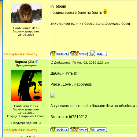
In_bloom
пойдем вместе билеты брать
_________________
зих лернер голн из бэсер аф а фрэмдер борд
Сообщения: 3169
Зарегистрирован:
26.05.2005
Вернуться к началу
Bepuca
(33)
Добавлено: Пт Апр 02, 2010 2:26 pm
Дред-ветеран
Дабац - Путь ))))
_________________
Piece , Love , Happiness
А тут вавилона то ес4о больше 4ем на обы4ном ф
Сообщения: 127
Зарегистрирован:
19.02.2010
Откуда: Haapavesi,Finland
Вконтакте:id7310212
Предупреждения : 3
Вернуться к началу