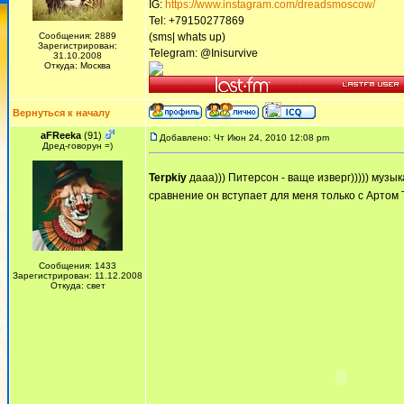
IG:
https://www.instagram.com/dreadsmoscow/
Tel: +79150277869
Сообщения: 2889
(sms| whats up)
Зарегистрирован:
Telegram: @Inisurvive
31.10.2008
Откуда: Москва
Вернуться к началу
aFReeka
(91)
Добавлено: Чт Июн 24, 2010 12:08 pm
Дред-говорун =)
Terpkiy
дааа))) Питерсон - ваще изверг))))) муз
сравнение он вступает для меня только с Артом Т
Сообщения: 1433
Зарегистрирован: 11.12.2008
Откуда: свет