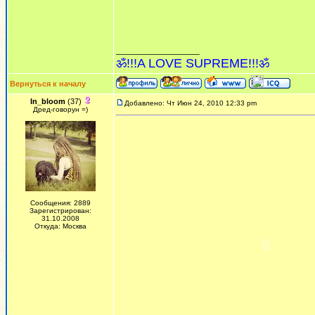
_________________
ॐ!!!A LOVE SUPREME!!!ॐ
Вернуться к началу
In_bloom
(37)
Добавлено: Чт Июн 24, 2010 12:33 pm
Дред-говорун =)
Сообщения: 2889
Зарегистрирован:
31.10.2008
Откуда: Москва