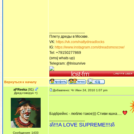
_________________
Плету дреды в Москве.
VK:
https://vk.com/nattydreadlocks
IG:
https://www.instagram.com/dreadsmoscow/
Tel: +79150277869
(sms| whats up)
Telegram: @Inisurvive
Вернуться к началу
aFReeka
(91)
Добавлено: Чт Июн 24, 2010 1:07 pm
Дред-говорун =)
Бэдбрейнс - люблю такое))) Стиви кшна.....
_________________
ॐ!!!A LOVE SUPREME!!!ॐ
Сообщения: 1433