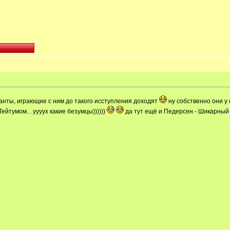
ыканты, играющие с ним до такого исступления доходят
ну собственно они у 
ейтумом... уууух какие безумцы))))))
да тут ещё и Педерсен - Шикарный бас