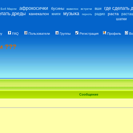
афрокосички
где сделать 
бусины
вши
Боб Марли
вавилон
встречи
елать дреды
музыка
канекалон
раста
книги
радио
раста
перхоть
шапки
му
FAQ
Пользователи
Группы
Регистрация
Профиль
Во
и ???
Сообщение