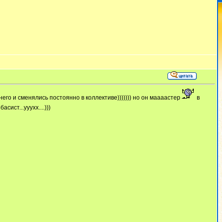
него и сменялись постоянно в коллективе))))))) но он маааастер
в
ист...ууухх....)))