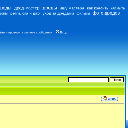
дреды
дреды
дред-мастер
ищу мастера
как красить
как мыть
фото дредов
регги, ска и даб
уход за дредами
шопы
фильмы
йти и проверить личные сообщения
Вход