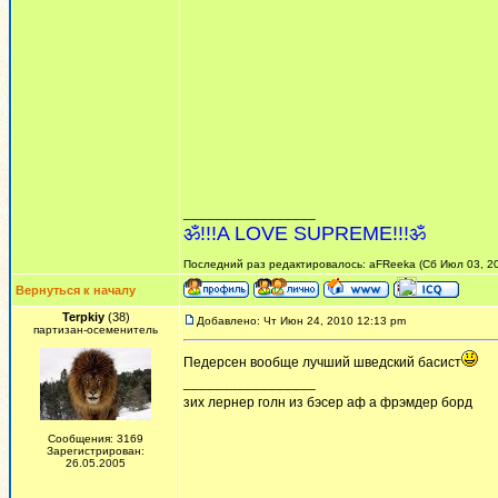
_________________
ॐ!!!A LOVE SUPREME!!!ॐ
Последний раз редактировалось: aFReeka (Сб Июл 03, 201
Вернуться к началу
Terpkiy
(38)
Добавлено: Чт Июн 24, 2010 12:13 pm
партизан-осеменитель
Педерсен вообще лучший шведский басист
_________________
зих лернер голн из бэсер аф а фрэмдер борд
Сообщения: 3169
Зарегистрирован:
26.05.2005