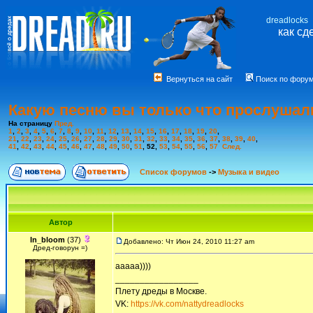
dreadlocks
как сд
Вернуться на сайт
Поиск по фору
Какую песню вы только что прослушал
На страницу
Пред.
1
,
2
,
3
,
4
,
5
,
6
,
7
,
8
,
9
,
10
,
11
,
12
,
13
,
14
,
15
,
16
,
17
,
18
,
19
,
20
,
21
,
22
,
23
,
24
,
25
,
26
,
27
,
28
,
29
,
30
,
31
,
32
,
33
,
34
,
35
,
36
,
37
,
38
,
39
,
40
,
41
,
42
,
43
,
44
,
45
,
46
,
47
,
48
,
49
,
50
,
51
,
52
,
53
,
54
,
55
,
56
,
57
След.
Список форумов
->
Музыка и видео
Автор
In_bloom
(37)
Добавлено: Чт Июн 24, 2010 11:27 am
Дред-говорун =)
ааааа))))
_________________
Плету дреды в Москве.
VK:
https://vk.com/nattydreadlocks