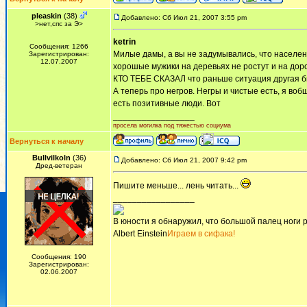
pleaskin
(38)
Добавлено: Сб Июл 21, 2007 3:55 pm
>нет,спс за Э>
ketrin
Сообщения: 1266
Милые дамы, а вы не задумывались, что населени
Зарегистрирован:
12.07.2007
хорошые мужики на деревьях не ростут и на доро
КТО ТЕБЕ СКАЗАЛ что раньше ситуация другая бы
А теперь про негров. Негры и чистые есть, я во
есть позитивные люди. Вот
_________________
просела могилка под тяжестью социума
Вернуться к началу
Bullvilkoln
(36)
Добавлено: Сб Июл 21, 2007 9:42 pm
Дред-ветеран
Пишите меньше... лень читать...
_________________
В юности я обнаружил, что большой палец ноги р
Albert Einstein
Играем в сифака!
Сообщения: 190
Зарегистрирован:
02.06.2007