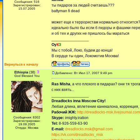
Сообщения: 516
ты пидаров за людей считаешь???
Зарегистрирован:
15.07.2005
battyman fi dead
может еще к террористам нормально относится
идеально было бы если б пидоры и фашики пере
и об тех и других не пришлось бы мараться
_________________
Оу
К
З
Мы с тобой, Локо, будем до конца!
В сердце ты один, Локомотив Москва!
Вернуться к началу
Ethiopia
(38)
Добавлено: Вт Июл 17, 2007 9:49 pm
God Blessed You
Ras Misha
, а что плохого в пидарах? они тя тро
с них взять...
_________________
Dreadlocks inna Moscow Сity!
Любая длина, вплетение канекалона, коррекция,
Рабочий ЖЖ:
http://dreadlocks-msk.livejournal.com
Сообщения: 8302
Skype:
imighty.iration
Зарегистрирован:
Tel:
8-926-559-63-90
19.09.2005
Откуда: Москва
E-mail:
dreadlocks.msk@gmail.com
https://vk.com/dreadlocks_msk