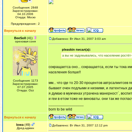
Сообщения: 2848
Зарегистрирован:
04.10.2006
Откуда: Моско
Предупреждения : 2
Вернуться к началу
BeeSoll
(41)
Добавлено: Вт Июл 31, 2007 3:03 am
ореховая соня
pleaskin писал(а):
а вы не задумывались, что население ростёт-
сокращаетса оно... сокращаетса, если ты тока им
населения болше!!
Сообщения: 1173
мм... что где то 20-30 процентов автрсалиитсев г
Зарегистрирован:
07.07.2005
бывают очен подлыми и низкими, и латентных даф
Откуда: Ozz
я думаю в мужчинах утрачена манерност`, воспита
и геи в етом тоже не виноваты. они так же поглас
_________________
born to be wild
Вернуться к началу
Iowa
(49)
Добавлено: Вт Июл 31, 2007 12:12 pm
Дред-админ