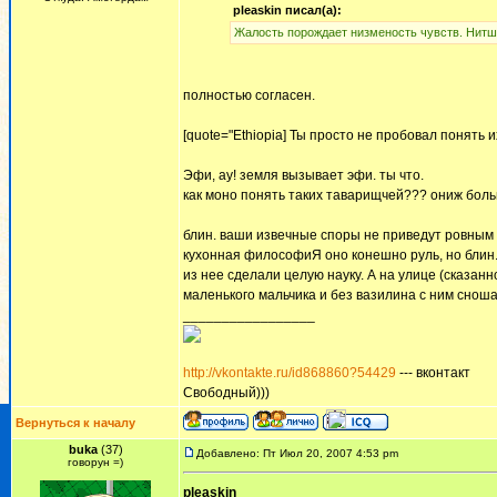
pleaskin писал(а):
Жалость порождает низменость чувств. Нитше
полностью согласен.
[quote="Ethiopia] Ты просто не пробовал понять их
Эфи, ау! земля вызывает эфи. ты что.
как моно понять таких таварищчей??? ониж боль
блин. ваши извечные споры не приведут ровным с
кухонная философиЯ оно конешно руль, но блин..
из нее сделали целую науку. А на улице (сказан
маленького мальчика и без вазилина с ним снош
_________________
http://vkontakte.ru/id868860?54429
--- вконтакт
Свободный)))
Вернуться к началу
buka
(37)
Добавлено: Пт Июл 20, 2007 4:53 pm
говорун =)
pleaskin