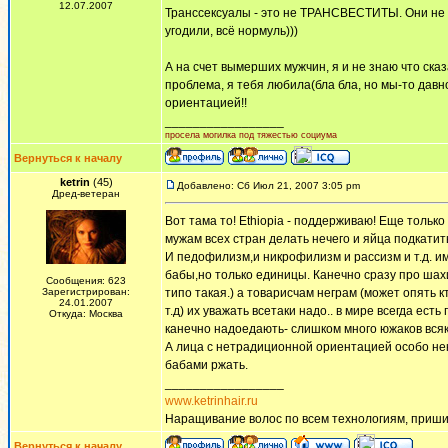
12.07.2007
Транссексуалы - это не ТРАНСВЕСТИТЫ. Они не п
угодили, всё нормуль)))
А на счет вымерших мужчин, я и не знаю что сказ
проблема, я тебя любила(бла бла, но мы-то давн
ориентацией!!
_________________
просела могилка под тяжестью социума
Вернуться к началу
ketrin
(45)
Добавлено: Сб Июл 21, 2007 3:05 pm
Дред-ветеран
Вот тама то! Ethiopia - поддерживаю! Еще тольк
мужам всех стран делать нечего и яйца подкатить
И педофилизм,и никрофилизм и рассизм и т.д. им
бабы,но только единицы. Канечно сразу про шахи
Сообщения: 623
Зарегистрирован:
типо такая.) а товарисчам неграм (может опять 
24.01.2007
т.д) их уважать всетаки надо.. в мире всегда ес
Откуда: Москва
канечно надоедають- слишком много южаков всяки
А лица с нетрадиционной ориентацией особо нек
бабами ржать.
_________________
www.ketrinhair.ru
Наращивание волос по всем технологиям, приши
Вернуться к началу