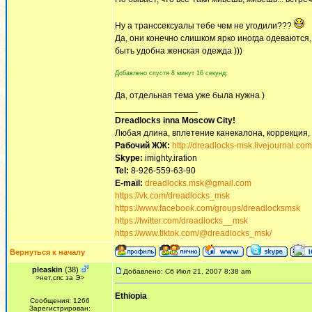
Ну а транссексуалы тебе чем не угодили???
Да, они конечно слишком ярко иногда одеваются, 
быть удобна женская одежда )))
Добавлено спустя 8 минут 16 секунд:
Да, отдельная тема уже была нужна )
_________________
Dreadlocks inna Moscow Сity!
Любая длина, вплетение канекалона, коррекция,
Рабочий ЖЖ:
http://dreadlocks-msk.livejournal.com
Skype:
imighty.iration
Tel:
8-926-559-63-90
E-mail:
dreadlocks.msk@gmail.com
https://vk.com/dreadlocks_msk
https://www.facebook.com/groups/dreadlocksmsk
https://twitter.com/dreadlocks__msk
https://www.tiktok.com/@dreadlocks_msk/
Вернуться к началу
pleaskin
(38)
Добавлено: Сб Июл 21, 2007 8:38 am
>нет,спс за Э>
Ethiopia
Сообщения: 1266
Зарегистрирован: