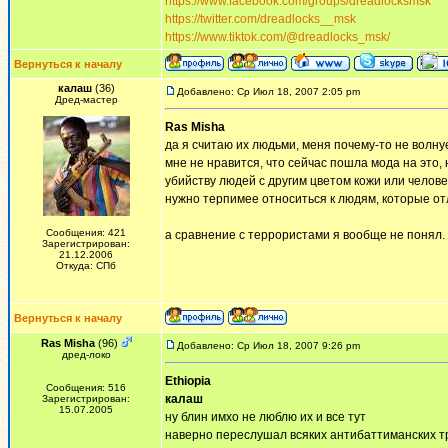
https://www.facebook.com/groups/dreadlocksmsk
https://twitter.com/dreadlocks__msk
https://www.tiktok.com/@dreadlocks_msk/
Вернуться к началу
калаш
(36)
Добавлено: Ср Июл 18, 2007 2:05 pm
Дред-мастер
Ras Misha
да я считаю их людьми, меня почему-то не волнуе
мне не нравится, что сейчас пошла мода на это, 
убийству людей с другим цветом кожи или челове
нужно терпимее относиться к людям, которые от
Сообщения: 421
а сравнение с террористами я вообще не понял.
Зарегистрирован:
21.12.2006
Откуда: СПб
Вернуться к началу
Ras Misha
(96)
Добавлено: Ср Июл 18, 2007 9:26 pm
дред-локо
Ethiopia
Сообщения: 516
калаш
Зарегистрирован:
15.07.2005
ну блин имхо не люблю их и все тут
наверно переслушал всяких антибаттиманских тр