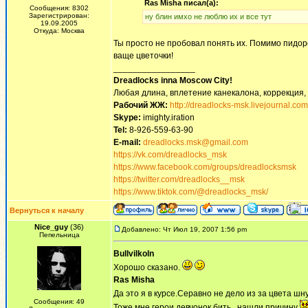
Ras Misha писал(а):
Сообщения: 8302
Зарегистрирован:
ну блин имхо не люблю их и все тут
19.09.2005
Откуда: Москва
Ты просто не пробовал понять их. Помимо пидор
ваще цветочки!
_________________
Dreadlocks inna Moscow Сity!
Любая длина, вплетение канекалона, коррекция,
Рабочий ЖЖ:
http://dreadlocks-msk.livejournal.com
Skype:
imighty.iration
Tel:
8-926-559-63-90
E-mail:
dreadlocks.msk@gmail.com
https://vk.com/dreadlocks_msk
https://www.facebook.com/groups/dreadlocksmsk
https://twitter.com/dreadlocks__msk
https://www.tiktok.com/@dreadlocks_msk/
Вернуться к началу
Nice_guy
(36)
Добавлено: Чт Июл 19, 2007 1:56 pm
Пепельница
Bullvilkoln
Хорошо сказано.
Ras Misha
Да это я в курсе.Серавно не дело из за цвета ш
Сообщения: 49
Тоже мне герои девчонок бить...нашли причину