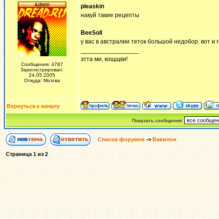
pleaskin
накуй такие рецепты
BeeSoll
у вас в австралии теток большой недобор, вот и 
_________________
этта ми, кощщки!
Сообщения: 4787
Зарегистрирован:
24.05.2005
Откуда: Мозгва
Вернуться к началу
Показать сообщения:
Список форумов
->
Вавилон
Страница
1
из
2