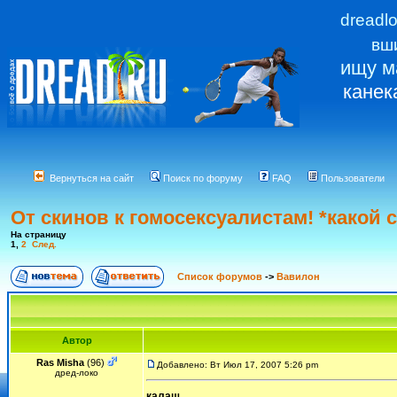
dreadl
вш
ищу м
канек
Вернуться на сайт
Поиск по форуму
FAQ
Пользователи
От скинов к гомосексуалистам! *какой
На страницу
1
,
2
След.
Список форумов
->
Вавилон
Автор
Ras Misha
(96)
Добавлено: Вт Июл 17, 2007 5:26 pm
дред-локо
калаш