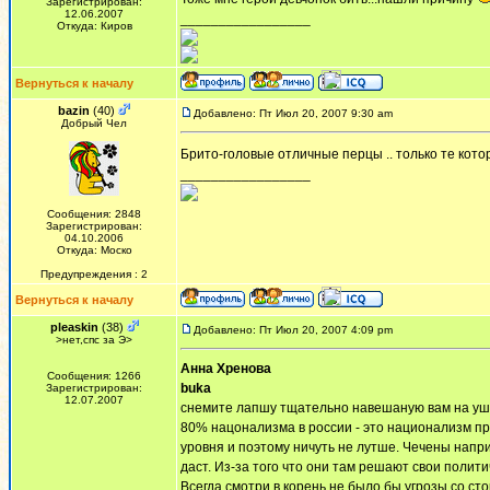
Зарегистрирован:
12.06.2007
_________________
Откуда: Киров
Вернуться к началу
bazin
(40)
Добавлено: Пт Июл 20, 2007 9:30 am
Добрый Чел
Брито-головые отличные перцы .. только те кото
_________________
Сообщения: 2848
Зарегистрирован:
04.10.2006
Откуда: Моско
Предупреждения : 2
Вернуться к началу
pleaskin
(38)
Добавлено: Пт Июл 20, 2007 4:09 pm
>нет,спс за Э>
Анна Хренова
Сообщения: 1266
buka
Зарегистрирован:
12.07.2007
снемите лапшу тщательно навешаную вам на уши 
80% нацонализма в россии - это национализм про
уровня и поэтому ничуть не лутше. Чечены напри
даст. Из-за того что они там решают свои полит
Всегда смотри в корень не было бы угрозы со ст