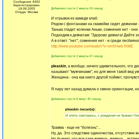
Сообщения: 8302
Зарегистрирован:
19.09.2005
Добавлено спустя 2 минуты 16 секунд:
Откуда: Москва
И отрывок из камеди клаб:
Рядом с фонтанами на скамейке сидят девчонки -
Танька гладит коленки Аньки, сомнения нет - они
Подходим к девчатам: "Здорово девчата! Дайте за
А в ответ: "нет", сомнения нет - и среди лесбиян
http://www.youtube.com/watch?v=sm5Hwb-fXME
Добавлено спустя 3 минуты 47 секунд:
pleaskin
, а вообще, ничего удивительного, что д
называют "мужчинами", но для меня такой вид у
Женщина - она как никто другой поймет, прочувст
Я пару лет назад думала о смене ориентации, 
Добавлено спустя 8 минут 45 секунд:
pleaskin писал(а):
И опять повторюсь, с рождения не бывает Ге
Травма - еще не "болезнь"...
Ну, да. Это следствие одиночества, отсутствие
Но бывает, что все-таки живешь, живешь... встреч