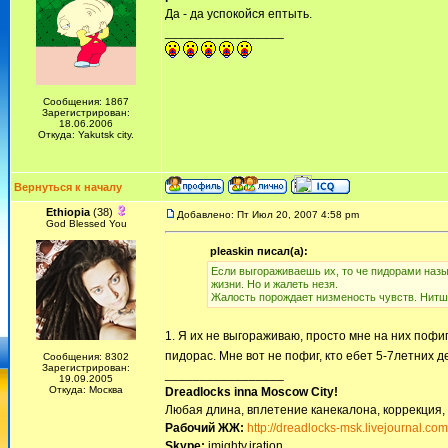
Да - да успокойся ептыть.
_________________
Сообщения: 1867
Зарегистрирован:
18.06.2006
Откуда: Yakutsk city.
Вернуться к началу
Ethiopia
(38)
Добавлено: Пт Июл 20, 2007 4:58 pm
God Blessed You
pleaskin писал(а):
Если выгораживаешь их, то че пидорами наз
жизни. Но и жалеть незя.
Жалость порождает низменость чувств. Нитше
1. Я их не выгораживаю, просто мне на них пофиг
пидорас. Мне вот не пофиг, кто ебет 5-7летних де
Сообщения: 8302
Зарегистрирован:
_________________
19.09.2005
Откуда: Москва
Dreadlocks inna Moscow Сity!
Любая длина, вплетение канекалона, коррекция,
Рабочий ЖЖ:
http://dreadlocks-msk.livejournal.com
Skype:
imighty.iration