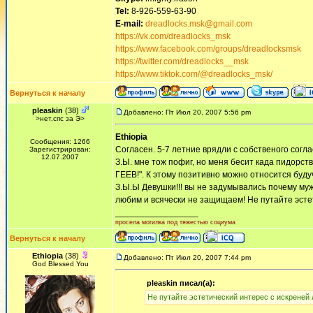
Tel:
8-926-559-63-90
E-mail:
dreadlocks.msk@gmail.com
https://vk.com/dreadlocks_msk
https://www.facebook.com/groups/dreadlocksmsk
https://twitter.com/dreadlocks__msk
https://www.tiktok.com/@dreadlocks_msk/
Вернуться к началу
pleaskin
(38)
Добавлено: Пт Июл 20, 2007 5:56 pm
>нет,спс за Э>
Ethiopia
Сообщения: 1266
Согласен. 5-7 летние врядли с собственого соглас
Зарегистрирован:
12.07.2007
З.Ы. мне тож пофиг, но меня бесит када пидорст
ГЕЕВ!". К этому позитивно можно относится буду
З.Ы.Ы Девушки!!! вы не задумывались почему муж
любим и всячески не защищаем! Не путайте эсте
_________________
просела могилка под тяжестью социума
Вернуться к началу
Ethiopia
(38)
Добавлено: Пт Июл 20, 2007 7:44 pm
God Blessed You
pleaskin писал(а):
Не путайте эстетический интерес с искреней