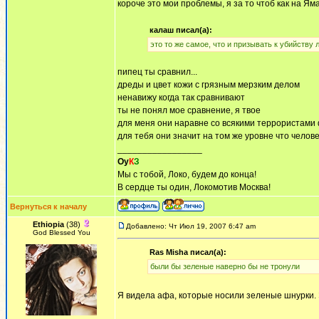
короче это мои проблемы, я за то чтоб как на Ям
калаш писал(а):
это то же самое, что и призывать к убийству
пипец ты сравнил...
дреды и цвет кожи с грязным мерзким делом
ненавижу когда так сравнивают
ты не понял мое сравнение, я твое
для меня они наравне со всякими террористами 
для тебя они значит на том же уровне что человек
_________________
Оу
К
З
Мы с тобой, Локо, будем до конца!
В сердце ты один, Локомотив Москва!
Вернуться к началу
Ethiopia
(38)
Добавлено: Чт Июл 19, 2007 6:47 am
God Blessed You
Ras Misha писал(а):
были бы зеленые наверно бы не тронули
Я видела афа, которые носили зеленые шнурки.