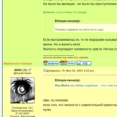
Не было бы милиции - не было бы преступлении.
Добавлено спустя 6 минут 22 секунды:
Ethiopia писал(а):
Помимо пидоров на свете есть еще...
Если выгораживаешь их, то че пидорами называ
жизни. Но и жалеть незя.
Жалость порождает низменость чувств. Нитше (с
_________________
просела могилка под тяжестью социума
Вернуться к началу
JlOKI
(35)
Добавлено: Пт Июл 20, 2007 4:25 pm
Дред-ветеран
Ethiopia писал(а):
Ras Misha
они бабам подобные... что с них взя
эфи, ты неправа.
изза того, что личности с самнительной ориента
Сообщения: 121
нулю.
Зарегистрирован:
27.03.2007
Откуда: Амстердам