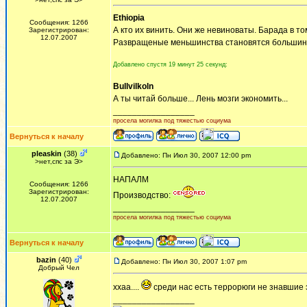
Ethiopia
Сообщения: 1266
А кто их винить. Они же невиноваты. Барада в т
Зарегистрирован:
12.07.2007
Развращеные меньшинства становятся большин
Добавлено спустя 19 минут 25 секунд:
Bullvilkoln
А ты читай больше... Лень мозги экономить...
_________________
просела могилка под тяжестью социума
Вернуться к началу
pleaskin
(38)
Добавлено: Пн Июл 30, 2007 12:00 pm
>нет,спс за Э>
НАПАЛМ
Сообщения: 1266
Зарегистрирован:
Производство:
12.07.2007
_________________
просела могилка под тяжестью социума
Вернуться к началу
bazin
(40)
Добавлено: Пн Июл 30, 2007 1:07 pm
Добрый Чел
ххаа....
среди нас есть террорюги не знавшие 
_________________