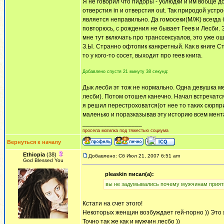
Я не говорил что пидоры - ублюдки и им вобще до
отверстия in и отверстия out. Так природой уст
является неправильно. Да гомосеки(М/Ж) всегда 
повторюсь, с рождения не бывает Геев и Лесби. 
мне тут включать про транссексуалов, это уже о
З.Ы. Странно офтопик канкретный. Как в книге С
то у кого-то сосет, выходит про геев книга.
Добавлено спустя 21 минуту 38 секунд:
Дык лесби эт тож не нормально. Одна девушка ме
лесби). Потом отошел канечно. Начал встречатся
я решил перестроховатся(от нее то таких сюрпр
маленько и поразказывав эту историю всем мент
_________________
просела могилка под тяжестью социума
Вернуться к началу
Ethiopia
(38)
Добавлено: Сб Июл 21, 2007 6:51 am
God Blessed You
pleaskin писал(а):
вы не задумывались почему мужчинам приятн
Кстати на счет этого!
Некоторых женщин возбуждает гей-порно )) Это я 
Точно так же как и мужчин лесбо ))