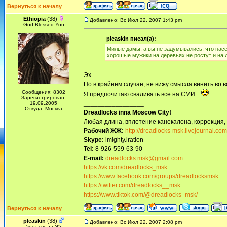
Вернуться к началу
Ethiopia
(38)
Добавлено: Вс Июл 22, 2007 1:43 pm
God Blessed You
pleaskin писал(а):
Милые дамы, а вы не задумывались, что насел
хорошые мужики на деревьях не ростут и на 
Эх...
Но в крайнем случае, не вижу смысла винить во в
Сообщения: 8302
Я предпочитаю сваливать все на СМИ...
Зарегистрирован:
_________________
19.09.2005
Откуда: Москва
Dreadlocks inna Moscow Сity!
Любая длина, вплетение канекалона, коррекция,
Рабочий ЖЖ:
http://dreadlocks-msk.livejournal.com
Skype:
imighty.iration
Tel:
8-926-559-63-90
E-mail:
dreadlocks.msk@gmail.com
https://vk.com/dreadlocks_msk
https://www.facebook.com/groups/dreadlocksmsk
https://twitter.com/dreadlocks__msk
https://www.tiktok.com/@dreadlocks_msk/
Вернуться к началу
pleaskin
(38)
Добавлено: Вс Июл 22, 2007 2:08 pm
>нет,спс за Э>