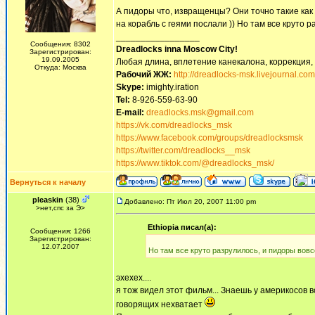
А пидоры что, извращенцы? Они точно такие как 
на корабль с геями послали )) Но там все круто 
_________________
Сообщения: 8302
Dreadlocks inna Moscow Сity!
Зарегистрирован:
19.09.2005
Любая длина, вплетение канекалона, коррекция,
Откуда: Москва
Рабочий ЖЖ:
http://dreadlocks-msk.livejournal.com
Skype:
imighty.iration
Tel:
8-926-559-63-90
E-mail:
dreadlocks.msk@gmail.com
https://vk.com/dreadlocks_msk
https://www.facebook.com/groups/dreadlocksmsk
https://twitter.com/dreadlocks__msk
https://www.tiktok.com/@dreadlocks_msk/
Вернуться к началу
pleaskin
(38)
Добавлено: Пт Июл 20, 2007 11:00 pm
>нет,спс за Э>
Ethiopia писал(а):
Сообщения: 1266
Зарегистрирован:
12.07.2007
Но там все круто разрулилось, и пидоры вовс
эхехех....
я тож видел этот фильм... Знаешь у америкосов в
говорящих нехватает