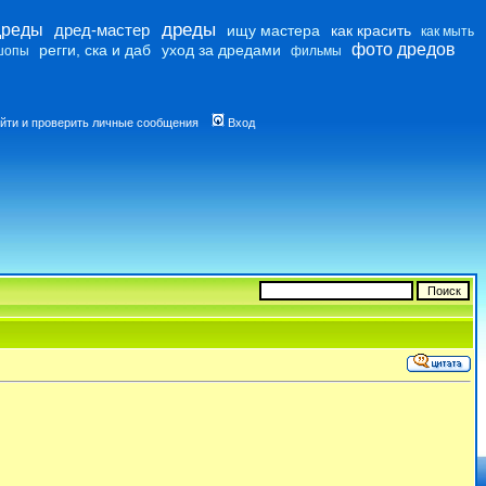
дреды
дреды
дред-мастер
ищу мастера
как красить
как мыть
фото дредов
регги, ска и даб
уход за дредами
шопы
фильмы
йти и проверить личные сообщения
Вход