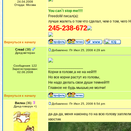
24.04.2008
Откуда: Москва
_________________
You can`t stop me!!!!
FreedoM писал(а):
лучше жалеть о том что сделал, чем о том, чего 
245-238-672
Вернуться к началу
Cread
(38)
Добавлено: Пт Июл 25, 2008 4:29 am
Дред-ветеран
Сообщения: 122
_________________
Зарегистрирован:
Корни в голове,а не на ней!!!!
02.06.2008
Но все корни растут из головы,
Не надо делать свои души темней!!!!
Главное не будь мышью,не молчи!
Вернуться к началу
Вилка
(36)
Добавлено: Пт Июл 25, 2008 6:54 pm
Дред-говорун =)
да-да-да, меня наконец-то на всю голову заплели
хвостик