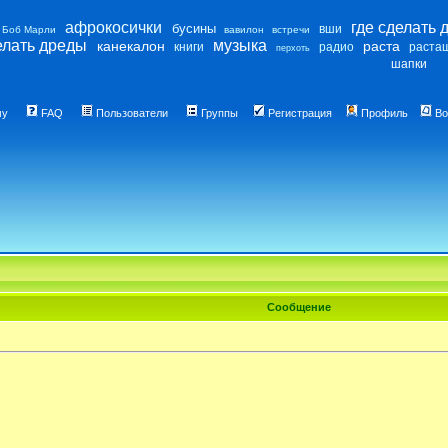
афрокосички
где сделать 
бусины
вши
Боб Марли
вавилон
встречи
елать дреды
музыка
канекалон
раста
книги
радио
раста
перхоть
шапки
му
FAQ
Пользователи
Группы
Регистрация
Профиль
Во
Сообщение