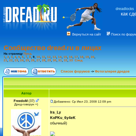
dreadlocks
как сд
Вернуться на сайт
Поиск по фору
Сообщество dread.ru в лицах
На страницу
Пред.
1
,
2
,
3
,
4
,
5
,
6
,
7
,
8
,
9
,
10
,
11
,
12
,
13
,
14
,
15
,
16
,
17
,
18
,
19
,
20
,
21
,
22
,
23
,
24
,
25
,
26
,
27
,
28
,
29
,
30
,
31
,
32
,
33
След.
Список форумов
->
Фотогалерея дредов
Автор
FreedoM
(37)
Добавлено: Ср Июл 23, 2008 12:09 pm
Дред-говорун =)
Ira_Ly
KoPKu_6y4eK
обычный)