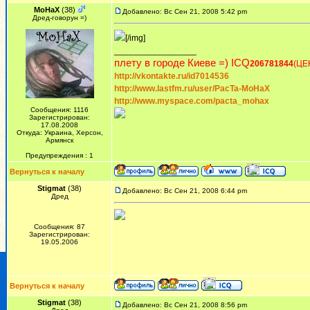
MoHaX
(38)
Добавлено: Вс Сен 21, 2008 5:42 pm
Дред-говорун =)
[/img]
_________________
плету в городе Киеве =) ICQ
206781844
(ЦЕ
http://vkontakte.ru/id7014536
http://www.lastfm.ru/user/PacTa-MoHaX
http://www.myspace.com/pacta_mohax
Сообщения: 1116
Зарегистрирован:
17.08.2008
Откуда: Украина, Херсон,
Армянск
Предупреждения : 1
Вернуться к началу
Stigmat
(38)
Добавлено: Вс Сен 21, 2008 6:44 pm
Дред
Сообщения: 87
Зарегистрирован:
19.05.2006
Вернуться к началу
Stigmat
(38)
Добавлено: Вс Сен 21, 2008 8:56 pm