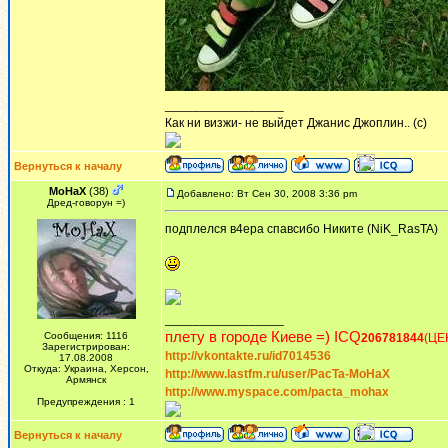
_________________
Как ни визжи- не выйдет Джанис Джоплин.. (с)
Вернуться к началу
MoHaX
(38)
Добавлено: Вт Сен 30, 2008 3:36 pm
Дред-говорун =)
подплелся в4ера спавсибо Никите (NiK_RasTA)
_________________
плету в городе Киеве =) ICQ
Сообщения: 1116
206781844
(ЦЕ
Зарегистрирован:
http://vkontakte.ru/id7014536
17.08.2008
Откуда: Украина, Херсон,
http://www.lastfm.ru/user/PacTa-MoHaX
Армянск
http://www.myspace.com/pacta_mohax
Предупреждения : 1
Вернуться к началу