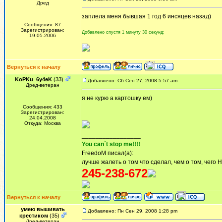
Дред
заплела меня бывшая 1 год 6 инсяцев назад)
Сообщения: 87
Зарегистрирован:
Добавлено спустя 1 минуту 30 секунд:
19.05.2006
Вернуться к началу
KoPKu_6y4eK
(33)
Добавлено: Сб Сен 27, 2008 5:57 am
Дред-ветеран
я не курю а картошку ем)
Сообщения: 433
Зарегистрирован:
24.04.2008
Откуда: Москва
_________________
You can`t stop me!!!!
FreedoM писал(а):
лучше жалеть о том что сделал, чем о том, чего 
245-238-672
Вернуться к началу
умею вышивать
Добавлено: Пн Сен 29, 2008 1:28 pm
крестиком
(35)
Дред-ветеран