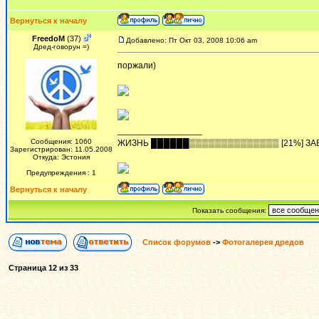
Вернуться к началу
FreedoM
(37)
Добавлено: Пт Окт 03, 2008 10:06 am
Дред-говорун =)
поржали)
_________________
Сообщения: 1060
ЖИЗHЬ ██████▒▒▒▒▒▒▒▒▒▒▒▒▒▒ [21%] ЗА
Зарегистрирован: 11.05.2008
Откуда: Эстония
Предупреждения : 1
Вернуться к началу
Показать сообщения:
Список форумов
->
Фотогалерея дредов
Страница
12
из
33