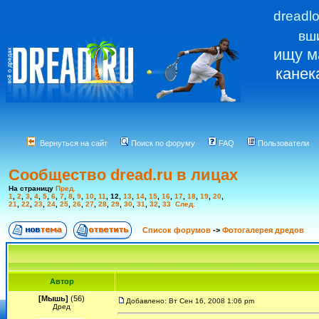
dreadl
вш
ищу м
канек
Вернуться на сайт
Поиск по форуму
FAQ
Пользователи
Сообщество dread.ru в лицах
На страницу
Пред.
1
,
2
,
3
,
4
,
5
,
6
,
7
,
8
,
9
,
10
,
11
,
12
,
13
,
14
,
15
,
16
,
17
,
18
,
19
,
20
,
21
,
22
,
23
,
24
,
25
,
26
,
27
,
28
,
29
,
30
,
31
,
32
,
33
След.
Список форумов
->
Фотогалерея дредов
Автор
[Мышь]
(56)
Добавлено: Вт Сен 16, 2008 1:06 pm
Дред