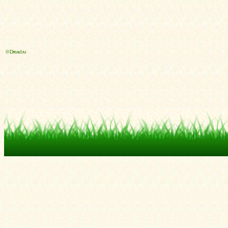
© Dread.ru