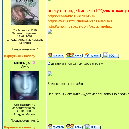
_________________
плету в городе Киеве =) ICQ
206781844
(ЦЕ
http://vkontakte.ru/id7014536
http://www.lastfm.ru/user/PacTa-MoHaX
http://www.myspace.com/pacta_mohax
Сообщения: 1116
Зарегистрирован:
17.08.2008
Откуда: Украина, Херсон,
Армянск
Предупреждения : 1
Вернуться к началу
МяФкА
(37)
Добавлено: Ср Сен 24, 2008 6:50 pm
Дред
блин качество не айс(
_________________
Все, что Вы скажите будет использованно против 
Сообщения: 48
Зарегистрирован:
20.09.2008
Откуда: Москва
Предупреждения : 1
Вернуться к началу