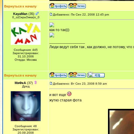
Вернуться к началу
KayaMan
(35)
Добавлено: Пн Сен 22, 2008 12:45 pm
0_о|СирьОжка|о_0
как-то так)))
_________________
Люди ведут себя так , как должно, не потому, что
Сообщения: 445
Зарегистрирован:
31.10.2006
Откуда: Москва
Вернуться к началу
МяФкА
(37)
Добавлено: Вт Сен 23, 2008 8:59 am
Дред
и вот еще
жутко старая фота
Сообщения: 48
Зарегистрирован:
20.09.2008