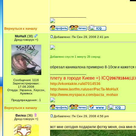
_________________
Вернуться к началу
MoHaX
(38)
Добавлено: Пн Сен 29, 2008 2:41 pm
Дред-говорун =)
Добавлено спустя 1 минуту 28 секунд:
обрезал каникалона примерно 8-10см и кажется 
_________________
плету в городе Киеве =) ICQ
206781844
(ЦЕ
Сообщения: 1116
Зарегистрирован:
http://vkontakte.ru/id7014536
17.08.2008
http://www.lastfm.ru/user/PacTa-MoHaX
Откуда: Украина, Херсон,
Армянск
http://www.myspace.com/pacta_mohax
Предупреждения : 1
Вернуться к началу
Вилка
(36)
Добавлено: Пн Сен 29, 2008 4:56 pm
Дред-говорун =)
вот мне сегодня подарили фотку меня, она мне 