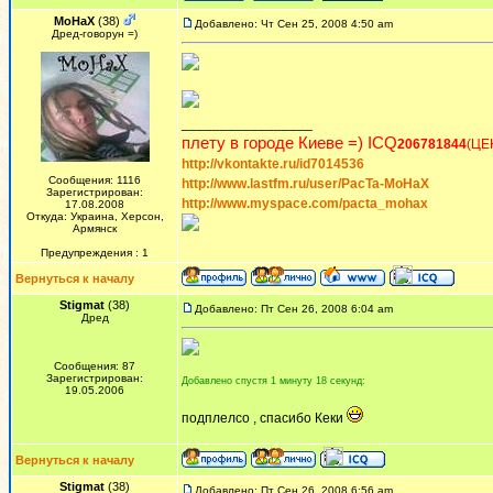
MoHaX
(38)
Добавлено: Чт Сен 25, 2008 4:50 am
Дред-говорун =)
_________________
плету в городе Киеве =) ICQ
206781844
(ЦЕ
http://vkontakte.ru/id7014536
Сообщения: 1116
http://www.lastfm.ru/user/PacTa-MoHaX
Зарегистрирован:
http://www.myspace.com/pacta_mohax
17.08.2008
Откуда: Украина, Херсон,
Армянск
Предупреждения : 1
Вернуться к началу
Stigmat
(38)
Добавлено: Пт Сен 26, 2008 6:04 am
Дред
Сообщения: 87
Зарегистрирован:
Добавлено спустя 1 минуту 18 секунд:
19.05.2006
подплелсо , спасибо Кеки
Вернуться к началу
Stigmat
(38)
Добавлено: Пт Сен 26, 2008 6:56 am