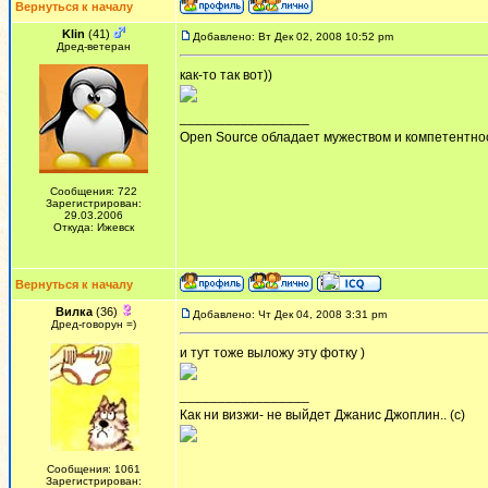
Вернуться к началу
Klin
(41)
Добавлено: Вт Дек 02, 2008 10:52 pm
Дред-ветеран
как-то так вот))
_________________
Open Source обладает мужеством и компетентнос
Сообщения: 722
Зарегистрирован:
29.03.2006
Откуда: Ижевск
Вернуться к началу
Вилка
(36)
Добавлено: Чт Дек 04, 2008 3:31 pm
Дред-говорун =)
и тут тоже выложу эту фотку )
_________________
Как ни визжи- не выйдет Джанис Джоплин.. (с)
Сообщения: 1061
Зарегистрирован: