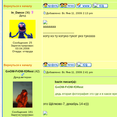
Вернуться к началу
In_Dance
(36)
Добавлено: Вс Янв 11, 2009 2:13 pm
Дред
ааааааа
_________________
нэту нэ ту нэтунэ тунэт унэ тунээээ
Сообщения: 25
Зарегистрирован:
03.04.2006
Откуда: отпруда
Вернуться к началу
GnOM-FrOM-fORest
(42)
Добавлено: Вс Янв 11, 2009 2:41 pm
Дред-ветеран
bazin писал(а):
GnOM-FrOM-fORest
дядь вторая фотография это где и в какое вре
это Щёлково-7, декабрь 14-е)))
Сообщения: 161
Зарегистрирован: