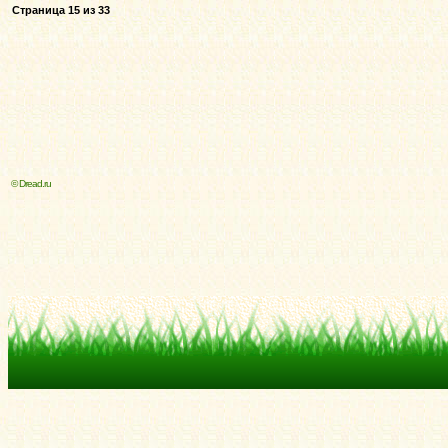
Страница
15
из
33
© Dread.ru