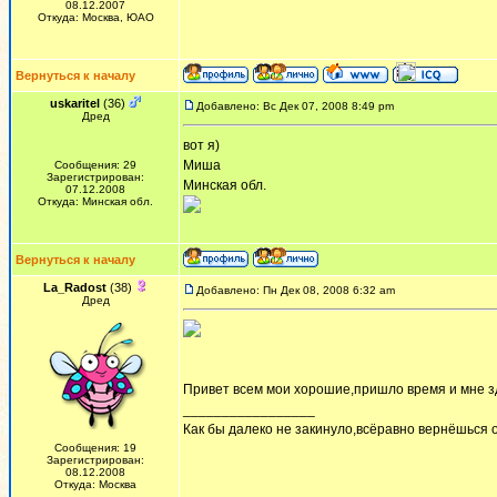
08.12.2007
Откуда: Москва, ЮАО
Вернуться к началу
uskaritel
(36)
Добавлено: Вс Дек 07, 2008 8:49 pm
Дред
вот я)
Миша
Сообщения: 29
Зарегистрирован:
Минская обл.
07.12.2008
Откуда: Минская обл.
Вернуться к началу
La_Radost
(38)
Добавлено: Пн Дек 08, 2008 6:32 am
Дред
Привет всем мои хорошие,пришло время и мне з
_________________
Как бы далеко не закинуло,всёравно вернёшься о
Сообщения: 19
Зарегистрирован:
08.12.2008
Откуда: Москва