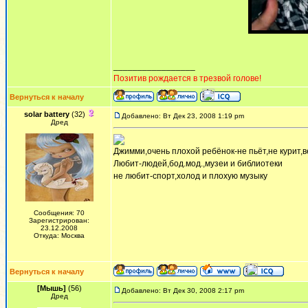
_________________
Позитив рождается в трезвой голове!
Вернуться к началу
solar battery
(32)
Добавлено: Вт Дек 23, 2008 1:19 pm
Дред
Джимми,очень плохой ребёнок-не пьёт,не курит,в
Любит-людей,бод.мод.,музеи и библиотеки
не любит-спорт,холод и плохую музыку
Сообщения: 70
Зарегистрирован:
23.12.2008
Откуда: Москва
Вернуться к началу
[Мышь]
(56)
Добавлено: Вт Дек 30, 2008 2:17 pm
Дред