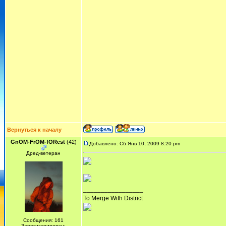
Вернуться к началу
GnOM-FrOM-fORest
(42)
Добавлено: Сб Янв 10, 2009 8:20 pm
Дред-ветеран
_________________
To Merge With District
Сообщения: 161
Зарегистрирован: