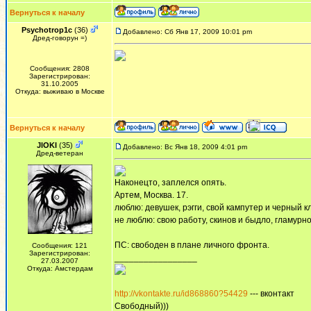
Вернуться к началу
Psychotrop1c
(36)
Добавлено: Сб Янв 17, 2009 10:01 pm
Дред-говорун =)
Сообщения: 2808
Зарегистрирован:
31.10.2005
Откуда: выживаю в Москве
Вернуться к началу
JlOKI
(35)
Добавлено: Вс Янв 18, 2009 4:01 pm
Дред-ветеран
Наконецто, заплелся опять.
Артем, Москва. 17.
люблю: девушек, рэгги, свой кампутер и черный к
не люблю: свою работу, скинов и быдло, гламу
ПС: свободен в плане личного фронта.
Сообщения: 121
Зарегистрирован:
_________________
27.03.2007
Откуда: Амстердам
http://vkontakte.ru/id868860?54429
--- вконтакт
Свободный)))