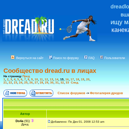
dreadl
вш
ищу м
канек
Вернуться на сайт
Поиск по форуму
FAQ
Пользователи
Сообщество dread.ru в лицах
На страницу
Пред.
1
,
2
,
3
,
4
,
5
,
6
,
7
,
8
,
9
,
10
,
11
,
12
,
13
,
14
,
15
,
16
,
17
,
18
,
19
,
20
,
21
,
22
,
23
,
24
,
25
,
26
,
27
,
28
,
29
,
30
,
31
,
32
,
33
След.
Список форумов
->
Фотогалерея дредов
Автор
Do4a
(91)
Добавлено: Пн Дек 01, 2008 12:53 am
Дред