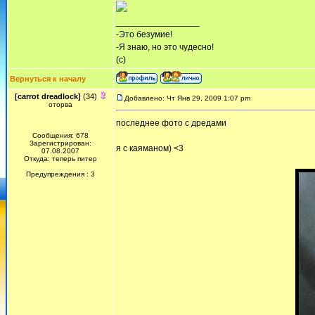
_________________
-Это безумие!
-Я знаю, но это чудесно!
(с)
Вернуться к началу
[carrot dreadlock]
(34)
Добавлено: Чт Янв 29, 2009 1:07 pm
оторва
последнее фото с дредами
Сообщения: 678
Зарегистрирован:
я с каяманом) <3
07.08.2007
Откуда: теперь питер
Предупреждения : 3