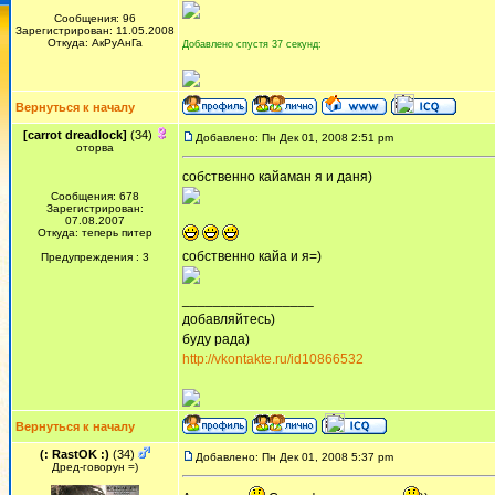
Сообщения: 96
Зарегистрирован: 11.05.2008
Откуда: АкРуАнГа
Добавлено спустя 37 секунд:
Вернуться к началу
[carrot dreadlock]
(34)
Добавлено: Пн Дек 01, 2008 2:51 pm
оторва
собственно кайаман я и даня)
Сообщения: 678
Зарегистрирован:
07.08.2007
Откуда: теперь питер
собственно кайа и я=)
Предупреждения : 3
_________________
добавляйтесь)
буду рада)
http://vkontakte.ru/id10866532
Вернуться к началу
(: RastOK :)
(34)
Добавлено: Пн Дек 01, 2008 5:37 pm
Дред-говорун =)