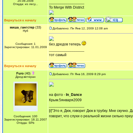
20.08.2008
_________________
Откуда: из лесу...
To Merge With District
Вернуться к началу
миша_гангстер
(33)
Добавлено: Пн Янв 12, 2009 12:08 am
Нуб
Сообщения: 1
без дредов теперь
Зарегистрирован: 11.01.2009
_________________
тот самый
Вернуться к началу
Furo
(40)
Добавлено: Пт Янв 16, 2009 8:29 pm
Дред-ветеран
на фото -
In_Dance
Крым.5января2009
_________________
[i]"Это я, Дюк, говорит Дюк в трубку. Мне скучно
говорит, что слухи о реальной жизни сильно пре
Сообщения: 100
Зарегистрирован: 18.11.2007
Откуда: SPb