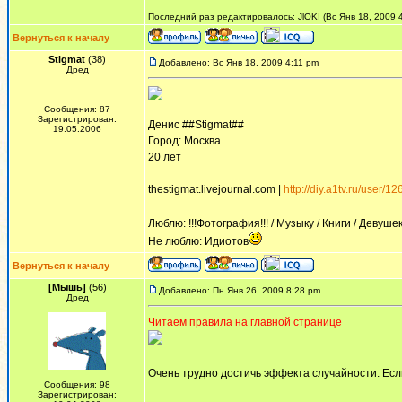
Последний раз редактировалось: JlOKI (Вс Янв 18, 2009 4
Вернуться к началу
Stigmat
(38)
Добавлено: Вс Янв 18, 2009 4:11 pm
Дред
Сообщения: 87
Зарегистрирован:
Денис ##Stigmat##
19.05.2006
Город: Москва
20 лет
thestigmat.livejournal.com |
http://diy.a1tv.ru/user/1
Люблю: !!!Фотография!!! / Музыку / Книги / Девуше
Не люблю: Идиотов
Вернуться к началу
[Мышь]
(56)
Добавлено: Пн Янв 26, 2009 8:28 pm
Дред
Читаем правила на главной странице
_________________
Очень трудно достичь эффекта случайности. Есл
Сообщения: 98
Зарегистрирован: