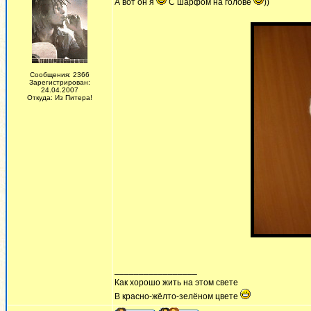
А вот он я
С шарфом на голове
))
Сообщения: 2366
Зарегистрирован:
24.04.2007
Откуда: Из Питера!
_________________
Как хорошо жить на этом свете
В красно-жёлто-зелёном цвете