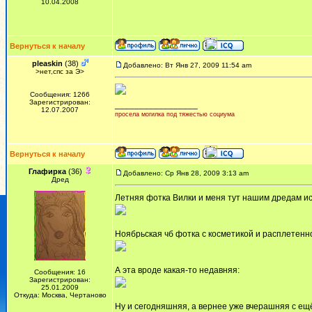
10.04.2008
Вернуться к началу
pleaskin
(38)
Добавлено: Вт Янв 27, 2009 11:54 am
>нет,спс за Э>
Сообщения: 1266
Зарегистрирован:
_________________
12.07.2007
просела могилка под тяжестью социума
Вернуться к началу
Глафирка
(36)
Добавлено: Ср Янв 28, 2009 3:13 am
Дред
Летняя фотка Вилки и меня тут нашим дредам и
Ноябрьская чб фотка с косметикой и расплетенн
А эта вроде какая-то недавняя:
Сообщения: 16
Зарегистрирован:
25.01.2009
Откуда: Москва, Чертаново
Ну и сегодняшняя, а вернее уже вчерашняя с ещ