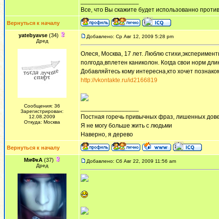
_________________
Все, что Вы скажите будет использованно против 
Вернуться к началу
yatebyavse
(34)
Добавлено: Ср Авг 12, 2009 5:28 pm
Дред
Олеся, Москва, 17 лет. Люблю стихи,эксперимен
полгода,вплетен каниколон. Когда свои норм дли
Добавляйтесь кому интересна,кто хочет познако
http://vkontakte.ru/id2166819
Сообщения: 36
_________________
Зарегистрирован:
Постная горечь привычных фраз, лишенных дов
12.08.2009
Откуда: Москва
Я не могу больше жить с людьми
Наверно, я дерево
Вернуться к началу
МяФкА
(37)
Добавлено: Сб Авг 22, 2009 11:56 am
Дред