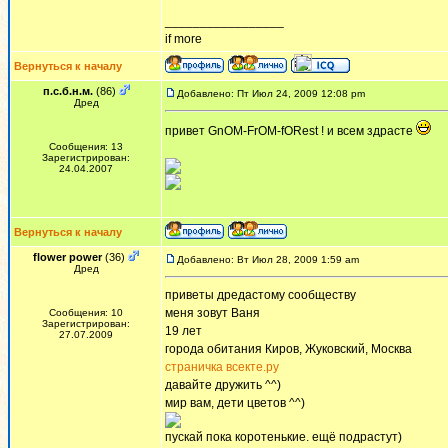
_________________
if more
Вернуться к началу
п.с.б.н.м.
(86)
Добавлено: Пт Июл 24, 2009 12:08 pm
Дред
привет GnOM-FrOM-fORest ! и всем здрасте
Сообщения: 13
Зарегистрирован:
24.04.2007
Вернуться к началу
flower power
(36)
Добавлено: Вт Июл 28, 2009 1:59 am
Дред
приветы дредастому сообществу
меня зовут Ваня
Сообщения: 10
Зарегистрирован:
19 лет
27.07.2009
города обитания Киров, Жуковский, Москва
страничка всекте.ру
давайте дружить ^^)
мир вам, дети цветов ^^)
пускай пока коротенькие. ещё подрастут)