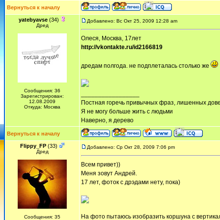
Вернуться к началу
yatebyavse
(34)
Добавлено: Вс Окт 25, 2009 12:28 am
Дред
Олеся, Москва, 17лет
http://vkontakte.ru/id2166819
дредам полгода. не подплеталась столько же
Сообщения: 36
_________________
Зарегистрирован:
12.08.2009
Постная горечь привычных фраз, лишенных дов
Откуда: Москва
Я не могу больше жить с людьми
Наверно, я дерево
Вернуться к началу
Flippy_FP
(33)
Добавлено: Ср Окт 28, 2009 7:06 pm
Дред
Всем привет))
Меня зовут Андрей.
17 лет, фоток с дрэдами нету, пока)
На фото пытаюсь изобразить коршуна с вертика
Сообщения: 35