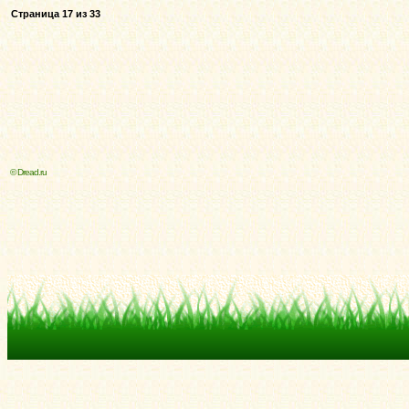
Страница
17
из
33
© Dread.ru