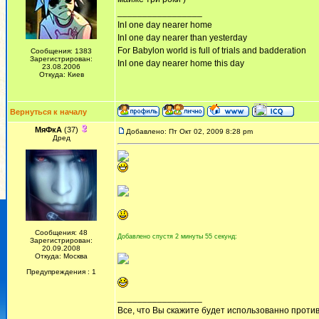
_________________
InI one day nearer home
InI one day nearer than yesterday
For Babylon world is full of trials and badderation
Сообщения: 1383
Зарегистрирован:
InI one day nearer home this day
23.08.2006
Откуда: Киев
Вернуться к началу
МяФкА
(37)
Добавлено: Пт Окт 02, 2009 8:28 pm
Дред
Сообщения: 48
Добавлено спустя 2 минуты 55 секунд:
Зарегистрирован:
20.09.2008
Откуда: Москва
Предупреждения : 1
_________________
Все, что Вы скажите будет использованно против 