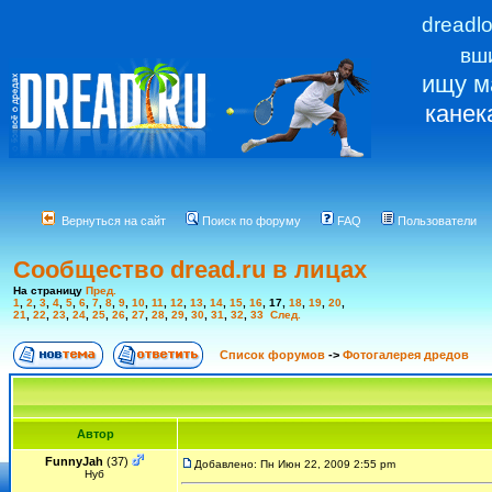
dreadl
вш
ищу м
канек
Вернуться на сайт
Поиск по форуму
FAQ
Пользователи
Сообщество dread.ru в лицах
На страницу
Пред.
1
,
2
,
3
,
4
,
5
,
6
,
7
,
8
,
9
,
10
,
11
,
12
,
13
,
14
,
15
,
16
,
17
,
18
,
19
,
20
,
21
,
22
,
23
,
24
,
25
,
26
,
27
,
28
,
29
,
30
,
31
,
32
,
33
След.
Список форумов
->
Фотогалерея дредов
Автор
FunnyJah
(37)
Добавлено: Пн Июн 22, 2009 2:55 pm
Нуб