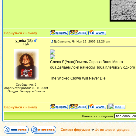
Вернуться к началу
y_mka
(36)
Добавлено: Чт Ноя 12, 2009 12:26 am
Нуб
Слева Я(Умка)Гомель Справа Ваня Минск
оба делаем локи начесом=)оба плелись у одного 
_________________
The Wicked Clown Will Never Die
Сообщения: 5
Зарегистрирован: 09.11.2009
Откуда: Беларусь Гомель
Вернуться к началу
Показать сообщения:
Список форумов
->
Фотогалерея дредов