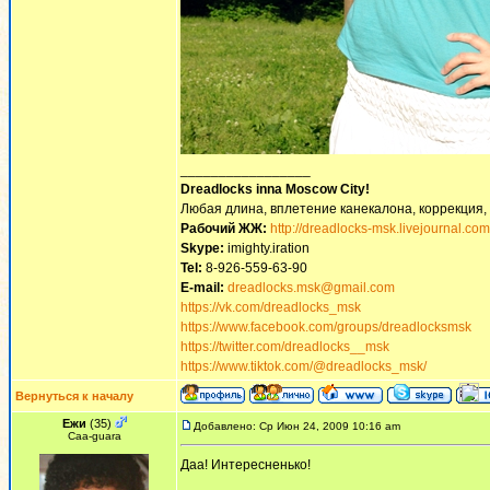
_________________
Dreadlocks inna Moscow Сity!
Любая длина, вплетение канекалона, коррекция,
Рабочий ЖЖ:
http://dreadlocks-msk.livejournal.com
Skype:
imighty.iration
Tel:
8-926-559-63-90
E-mail:
dreadlocks.msk@gmail.com
https://vk.com/dreadlocks_msk
https://www.facebook.com/groups/dreadlocksmsk
https://twitter.com/dreadlocks__msk
https://www.tiktok.com/@dreadlocks_msk/
Вернуться к началу
Ежи
(35)
Добавлено: Ср Июн 24, 2009 10:16 am
Сaa-guara
Даа! Интересненько!