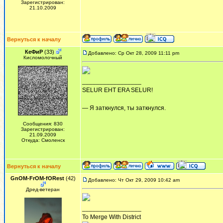
Зарегистрирован:
21.10.2009
Вернуться к началу
КеФиР
(33)
Добавлено: Ср Окт 28, 2009 11:11 pm
Кисломолочный
_________________
SELUR EHT ERA SELUR!
— Я заткнулся, ты заткнулся.
Сообщения: 830
Зарегистрирован:
21.09.2009
Откуда: Смоленск
Вернуться к началу
GnOM-FrOM-fORest
(42)
Добавлено: Чт Окт 29, 2009 10:42 am
Дред-ветеран
_________________
To Merge With District