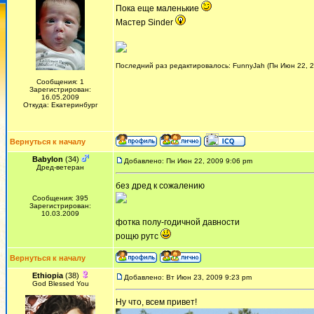
Пока еще маленькие
Мастер Sinder
Последний раз редактировалось: FunnyJah (Пн Июн 22, 2
Сообщения: 1
Зарегистрирован:
16.05.2009
Откуда: Екатеринбург
Вернуться к началу
Babylon
(34)
Добавлено: Пн Июн 22, 2009 9:06 pm
Дред-ветеран
без дред к сожалению
Сообщения: 395
Зарегистрирован:
10.03.2009
фотка полу-годичной давности
рощю рутс
Вернуться к началу
Ethiopia
(38)
Добавлено: Вт Июн 23, 2009 9:23 pm
God Blessed You
Ну что, всем привет!