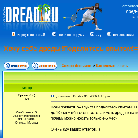
dreadloc
дред
ка
Вернуться на сайт
Поиск по форуму
FAQ
Пользователи
Хочу cебе дреды!Поделитесь опытом!=
Список форумов
->
Как сделать дреды
Автор
Трель
(36)
Добавлено: Вт Янв 03, 2006 8:16 pm
Нуб
Всем привет!Пожалуйста,поделитесь опытом!На э
Сообщения: 3
до 10 см).А ябы очень хотела иметь дреды в на 
Зарегистрирован:
почему можно носить только 4-6 мес?
03.01.2006
Откуда: Москва
Очень жду ваших ответов.=)
_________________