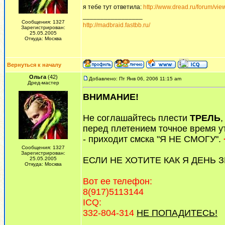
я тебе тут ответила:
http://www.dread.ru/forum/vi
_________________
Сообщения: 1327
http://madbraid.fastbb.ru/
Зарегистрирован:
25.05.2005
Откуда: Москва
Вернуться к началу
Ольга
(42)
Добавлено: Пт Янв 06, 2006 11:15 am
Дред-мастер
ВНИМАНИЕ!
Не соглашайтесь плести
ТРЕЛЬ
,
перед плетением точное время ут
- приходит смска "Я НЕ СМОГУ".
Сообщения: 1327
Зарегистрирован:
ЕСЛИ НЕ ХОТИТЕ КАК Я ДЕНЬ 
25.05.2005
Откуда: Москва
Вот ее телефон:
8(917)5113144
ICQ:
332-804-314
НЕ ПОПАДИТЕСЬ!