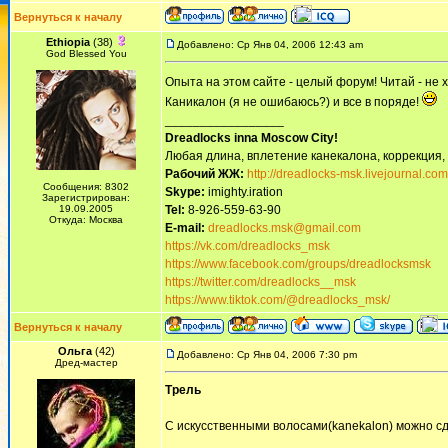
Вернуться к началу
Ethiopia
(38)
Добавлено: Ср Янв 04, 2006 12:43 am
God Blessed You
Опыта на этом сайте - целый форум! Читай - не 
Каникалон (я не ошибаюсь?) и все в поряде!
_________________
Dreadlocks inna Moscow Сity!
Любая длина, вплетение канекалона, коррекция,
Рабочий ЖЖ:
http://dreadlocks-msk.livejournal.com
Сообщения: 8302
Skype:
imighty.iration
Зарегистрирован:
19.09.2005
Tel:
8-926-559-63-90
Откуда: Москва
E-mail:
dreadlocks.msk@gmail.com
https://vk.com/dreadlocks_msk
https://www.facebook.com/groups/dreadlocksmsk
https://twitter.com/dreadlocks__msk
https://www.tiktok.com/@dreadlocks_msk/
Вернуться к началу
Ольга
(42)
Добавлено: Ср Янв 04, 2006 7:30 pm
Дред-мастер
Трель
С искусственными волосами(kanekalon) можно с