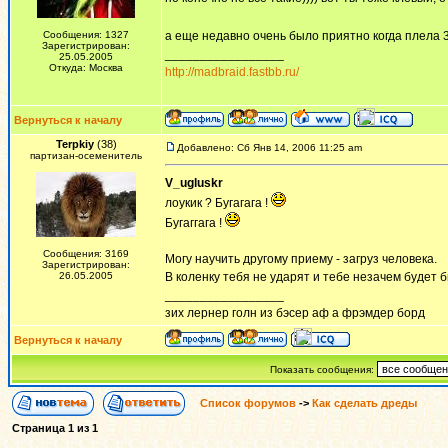
Сообщения: 1327
а еще недавно очень было приятно когда плела 
Зарегистрирован:
_________________
25.05.2005
Откуда: Москва
http://madbraid.fastbb.ru/
Вернуться к началу
Terpkiy
(38)
Добавлено: Сб Янв 14, 2006 11:25 am
партизан-осеменитель
V_ugluskr
лоукик ? Бугагага !
Бугаггага !
Сообщения: 3169
Могу научить другому приему - загруз человека.
Зарегистрирован:
26.05.2005
В коленку тебя не ударят и тебе незачем будет 
_________________
зих лернер голн из бэсер аф а фрэмдер борд
Вернуться к началу
Показать сообщения:
Список форумов
->
Как сделать дреды
Страница
1
из
1