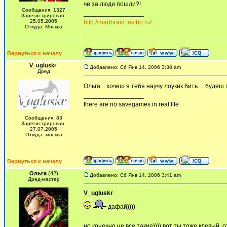
че за люди пошли?!
Сообщения: 1327
_________________
Зарегистрирован:
25.05.2005
http://madbraid.fastbb.ru/
Откуда: Москва
Вернуться к началу
V_ugluskr
Добавлено: Сб Янв 14, 2006 3:38 am
Дред
Ольга .. хочеш я тебя научу лоукик бить.... буде
_________________
there are no savegames in real life
Сообщения: 83
Зарегистрирован:
27.07.2005
Откуда: москва
Вернуться к началу
Ольга
(42)
Добавлено: Сб Янв 14, 2006 3:41 am
Дред-мастер
V_ugluskr
дафай))))
но конечно не все такие)))) вот ты тоже клевый