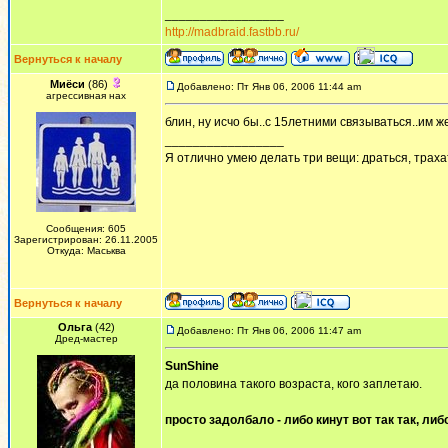
_________________
http://madbraid.fastbb.ru/
Вернуться к началу
Миёси
(86)
Добавлено: Пт Янв 06, 2006 11:44 am
агрессивная нах
блин, ну исчо бы..с 15летними связываться..им ж
_________________
Я отлично умею делать три вещи: драться, трахат
Сообщения: 605
Зарегистрирован: 26.11.2005
Откуда: Маськва
Вернуться к началу
Ольга
(42)
Добавлено: Пт Янв 06, 2006 11:47 am
Дред-мастер
SunShine
да половина такого возраста, кого заплетаю.
просто задолбало - либо кинут вот так так, либ