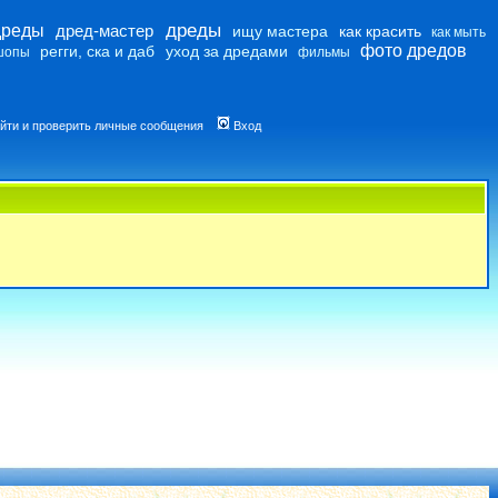
дреды
дреды
дред-мастер
ищу мастера
как красить
как мыть
фото дредов
регги, ска и даб
уход за дредами
шопы
фильмы
йти и проверить личные сообщения
Вход