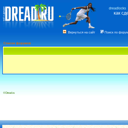
dreadlocks
как сд
Вернуться на сайт
Поиск по фору
Список форумов
© Dread.ru