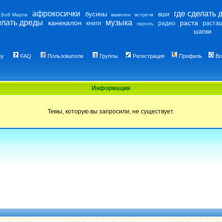
афрокосички
где сделать 
бусины
вши
Боб Марли
вавилон
встречи
елать дреды
музыка
канекалон
раста
книги
радио
раста
перхоть
шапки
му
FAQ
Пользователи
Группы
Регистрация
Профиль
Во
Информация
Темы, которую вы запросили, не существует.