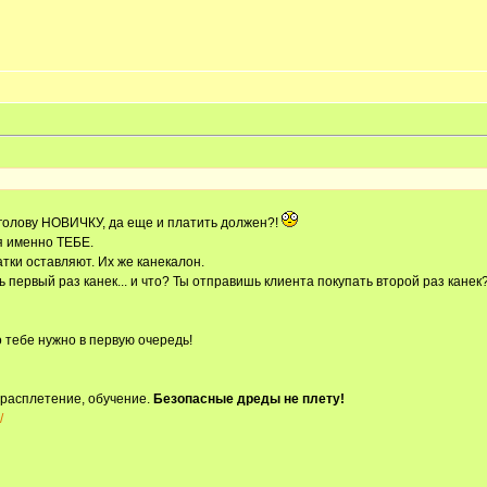
 голову НОВИЧКУ, да еще и платить должен?!
я именно ТЕБЕ.
атки оставляют. Их же канекалон.
 первый раз канек... и что? Ты отправишь клиента покупать второй раз канек
 тебе нужно в первую очередь!
 расплетение, обучение.
Безопасные дреды не плету!
/