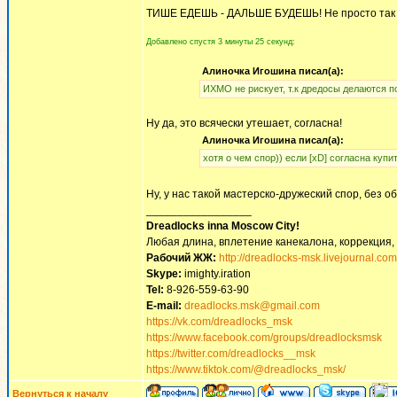
ТИШЕ ЕДЕШЬ - ДАЛЬШЕ БУДЕШЬ! Не просто так ска
Добавлено спустя 3 минуты 25 секунд:
Алиночка Игошина писал(а):
ИХМО не рискует, т.к дредосы делаются 
Ну да, это всячески утешает, согласна!
Алиночка Игошина писал(а):
хотя о чем спор)) если [xD] согласна купит
Ну, у нас такой мастерско-дружеский спор, без о
_________________
Dreadlocks inna Moscow Сity!
Любая длина, вплетение канекалона, коррекция,
Рабочий ЖЖ:
http://dreadlocks-msk.livejournal.com
Skype:
imighty.iration
Tel:
8-926-559-63-90
E-mail:
dreadlocks.msk@gmail.com
https://vk.com/dreadlocks_msk
https://www.facebook.com/groups/dreadlocksmsk
https://twitter.com/dreadlocks__msk
https://www.tiktok.com/@dreadlocks_msk/
Вернуться к началу