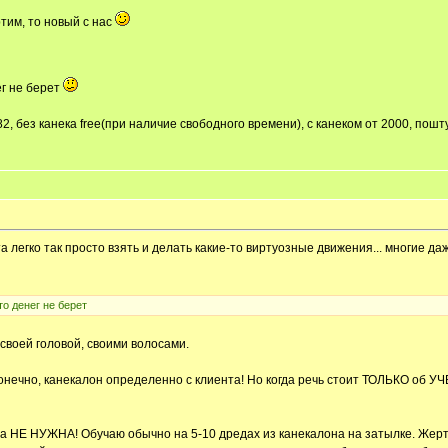
тим, то новый с нас
ег не берет
82, без канека free(при наличие свободного времени), с канеком от 2000, пош
та легко так просто взять и делать какие-то виртуозные движения... многие д
то денег не берет
своей головой, своими волосами.
нечно, канекалон определенно с клиента! Но когда речь стоит ТОЛЬКО об УЧЕН
ова НЕ НУЖНА! Обучаю обычно на 5-10 дредах из канекалона на затылке. Жертв