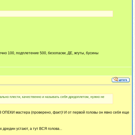
тучно 100, подплетение 500, безопаски, ДЕ, жгуты, бусины
рмально плести, качественно и называть себя дредоплетом, нужно не
ЕЗ ОПЕКИ мастера (проверено, факт)! И от первой головы он явно себя еще
 дредин устают, а тут ВСЯ голова...