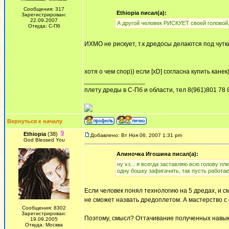
Сообщения: 317
Ethiopia писал(а):
Зарегистрирован:
22.09.2007
А другой человек РИСКУЕТ своей головой
Откуда: С-Пб
ИХМО не рискует, т.к дредосы делаются под чу
хотя о чем спор)) если [xD] согласна купить канек)
_________________
плету дреды в С-Пб и области, тел 8(961)801 78 
Вернуться к началу
Ethiopia
(38)
Добавлено: Вт Ноя 06, 2007 1:31 pm
God Blessed You
Алиночка Игошина писал(а):
ну хз... я всегда заставляю всю голову п
одну бошку зафигачить, так пусть работае
Если человек понял технологию на 5 дредах, и с
не сможет назвать дредоплетом. А мастерство с
Сообщения: 8302
Зарегистрирован:
Поэтому, смысл? Оттачивание полученных навыков
19.09.2005
Откуда: Москва