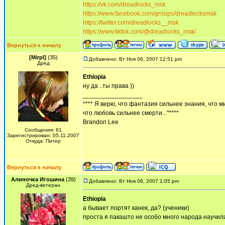
https://vk.com/dreadlocks_msk
https://www.facebook.com/groups/dreadlocksmsk
https://twitter.com/dreadlocks__msk
https://www.tiktok.com/@dreadlocks_msk/
Вернуться к началу
[Mirpl]
(35)
Добавлено: Вт Ноя 06, 2007 12:51 pm
Дред
Ethiopia
ну да ..ты права ))
_________________
**** Я верю, что фантазия сильнее знания, что м
что любовь сильнее смерти..."****
Brandon Lee
Сообщения: 61
Зарегистрирован: 05.11.2007
Откуда: Питер
Вернуться к началу
Алиночка Игошина
(39)
Добавлено: Вт Ноя 06, 2007 1:05 pm
Дред-ветеран
Ethiopia
а бывает портят канек, да? (ученики)
проста я пакашто не особо много народа научила,