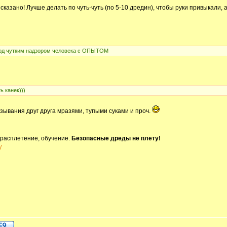
зано! Лучше делать по чуть-чуть (по 5-10 дредин), чтобы руки привыкали, а
под чутким надзором человека с ОПЫТОМ
ь канек)))
бзывания друг друга мразями, тупыми суками и проч.
 расплетение, обучение.
Безопасные дреды не плету!
/