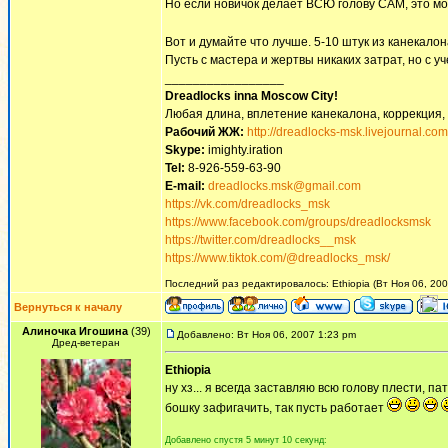
Но если новичок делает ВСЮ голову САМ, это мож
Вот и думайте что лучше. 5-10 штук из канекало
Пусть с мастера и жертвы никаких затрат, но с 
_________________
Dreadlocks inna Moscow Сity!
Любая длина, вплетение канекалона, коррекция,
Рабочий ЖЖ:
http://dreadlocks-msk.livejournal.com
Skype:
imighty.iration
Tel:
8-926-559-63-90
E-mail:
dreadlocks.msk@gmail.com
https://vk.com/dreadlocks_msk
https://www.facebook.com/groups/dreadlocksmsk
https://twitter.com/dreadlocks__msk
https://www.tiktok.com/@dreadlocks_msk/
Последний раз редактировалось: Ethiopia (Вт Ноя 06, 200
Вернуться к началу
Алиночка Игошина
(39)
Добавлено: Вт Ноя 06, 2007 1:23 pm
Дред-ветеран
Ethiopia
ну хз... я всегда заставляю всю голову плести, 
бошку зафигачить, так пусть работает
Добавлено спустя 5 минут 10 секунд: