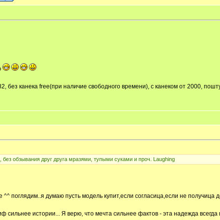
ю
82, без канека free(при наличие свободного времени), с канеком от 2000, пош
, без обзывания друг друга мразями, тупыми суками и проч. Laughing
ехе ^^ поглядим..я думаю пусть модель купит,если согласица,если не получица 
иф сильнее истории... Я верю, что мечта сильнее фактов - эта надежда всегда 