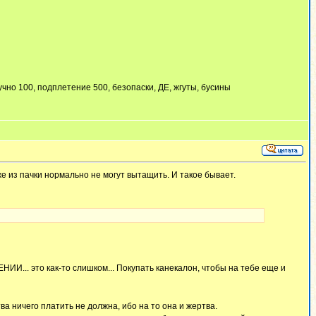
тучно 100, подплетение 500, безопаски, ДЕ, жгуты, бусины
аже из пачки нормально не могут вытащить. И такое бывает.
ИИ... это как-то слишком... Покупать канекалон, чтобы на тебе еще и
а ничего платить не должна, ибо на то она и жертва.