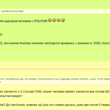
, своими волосами.
тким надзором человека с ОПЫТОМ
))
82, без канека free(при наличие свободного времени), с канеком от 2000, пош
лести, патамушто да, не вопрос технологию и на 5 дредах можно понять, а вот чтоб но
т
мог заплести 1-2-3 штуки САМ, значит человек сможет заплести всю голову Б
 опытом придет!
? Да тем более, новичку за1 раз это сложно делать, руки уже после 5 первых