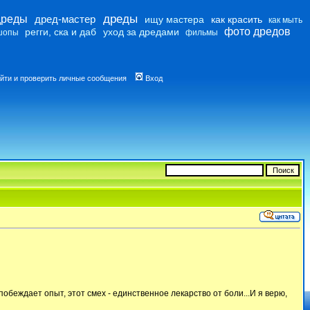
дреды
дреды
дред-мастер
ищу мастера
как красить
как мыть
фото дредов
регги, ска и даб
уход за дредами
шопы
фильмы
йти и проверить личные сообщения
Вход
побеждает опыт, этот смех - единственное лекарство от боли...И я верю,