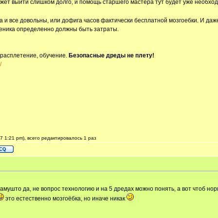
ет выйти слишком долго, и помощь старшего мастера тут будет уже необходима
на и все довольны, или дофига часов фактически бесплатной мозгоебки. И даж
ученика определенно должны быть затраты.
 расплетение, обучение.
Безопасные дреды не плету!
/
7 1:21 pm), всего редактировалось 1 раз
патамушто да, не вопрос технологию и на 5 дредах можно понять, а вот чтоб н
это естественно мозгоёбка, но иначе никак