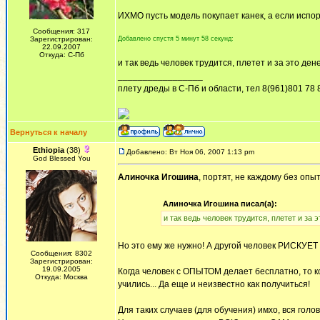
ИХМО пусть модель покупает канек, а если испор
Сообщения: 317
Зарегистрирован:
Добавлено спустя 5 минут 58 секунд:
22.09.2007
Откуда: С-Пб
и так ведь человек трудится, плетет и за это ден
_________________
плету дреды в С-Пб и области, тел 8(961)801 78 
Вернуться к началу
Ethiopia
(38)
Добавлено: Вт Ноя 06, 2007 1:13 pm
God Blessed You
Алиночка Игошина
, портят, не каждому без опы
Алиночка Игошина писал(а):
и так ведь человек трудится, плетет и за э
Но это ему же нужно! А другой человек РИСКУЕТ 
Сообщения: 8302
Зарегистрирован:
19.09.2005
Когда человек с ОПЫТОМ делает бесплатно, то ко
Откуда: Москва
учились... Да еще и неизвестно как получиться!
Для таких случаев (для обучения) имхо, вся гол