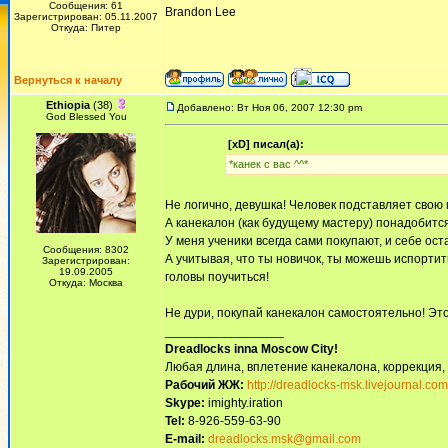
Сообщения: 61
Brandon Lee
Зарегистрирован: 05.11.2007
Откуда: Питер
Вернуться к началу
Ethiopia
(38)
Добавлено: Вт Ноя 06, 2007 12:30 pm
God Blessed You
[xD] писал(а):
*канек с вас ^^*
Не логично, девушка! Человек подставляет свою
А канекалон (как будущему мастеру) понадобитс
У меня ученики всегда сами покупают, и себе ост
Сообщения: 8302
А учитывая, что ты новичок, ты можешь испортить
Зарегистрирован:
19.09.2005
головы поучиться!
Откуда: Москва
Не дури, покупай канекалон самостоятельно! Это
_________________
Dreadlocks inna Moscow Сity!
Любая длина, вплетение канекалона, коррекция,
Рабочий ЖЖ:
http://dreadlocks-msk.livejournal.com
Skype:
imighty.iration
Tel:
8-926-559-63-90
E-mail:
dreadlocks.msk@gmail.com