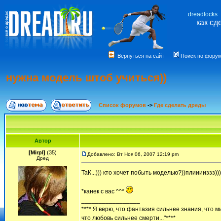
dreadlocks
как сд
Вернуться на сайт
Поиск по фору
нужна модель штоб учиться))
Список форумов
->
Где сделать дреды
Автор
[Mirpl]
(35)
Добавлено: Вт Ноя 06, 2007 12:19 pm
Дред
ТаК...))) кто хочет побыть моделью?))плииииззз))
*канек с вас ^^*
_________________
**** Я верю, что фантазия сильнее знания, что м
что любовь сильнее смерти..."****