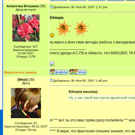
Алиночка Игошина
(39)
Добавлено: Вт Ноя 06, 2007 1:37 pm
Дред-ветеран
Ethiopia
ну кароч у всех сваи метады работы з маладежь
Сообщения: 317
_________________
Зарегистрирован:
плету дреды в С-Пб и области, тел 8(961)801 78 
22.09.2007
Откуда: С-Пб
Вернуться к началу
[Mirpl]
(35)
Добавлено: Вт Ноя 06, 2007 1:48 pm
Дред
Ethiopia писал(а):
Ну, у нас такой мастерско-дружеский спор
ггг ^^ вот за это явас прям сразу полюбила ^^ х
Сообщения: 61
_________________
Зарегистрирован: 05.11.2007
Откуда: Питер
**** Я верю, что фантазия сильнее знания, что м