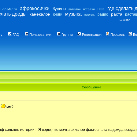
афрокосички
где сделать 
бусины
вши
Боб Марли
вавилон
встречи
елать дреды
музыка
канекалон
раста
книги
радио
раста
перхоть
шапки
му
FAQ
Пользователи
Группы
Регистрация
Профиль
Во
Сообщение
)
мм?
иф сильнее истории... Я верю, что мечта сильнее фактов - эта надежда всегда 