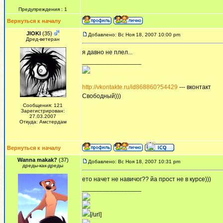
Предупреждения : 1
Вернуться к началу
JlOKI
(35)
Добавлено: Вс Ноя 18, 2007 10:00 pm
Дред-ветеран
я давно не плел...
_________________
http://vkontakte.ru/id868860?54429
--- вконтакт
Свободный)))
Сообщения: 121
Зарегистрирован:
27.03.2007
Откуда: Амстердам
Вернуться к началу
Wanna makak?
(37)
Добавлено: Вс Ноя 18, 2007 10:31 pm
дреды-как-дреды
ето начет не навичог?? йа прост не в курсе)))
_________________
[/url]