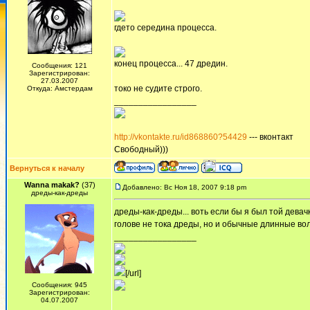
гдето середина процесса.
конец процесса... 47 дредин.
Сообщения: 121
Зарегистрирован:
27.03.2007
токо не судите строго.
Откуда: Амстердам
_________________
http://vkontakte.ru/id868860?54429
--- вконтакт
Свободный)))
Вернуться к началу
Wanna makak?
(37)
Добавлено: Вс Ноя 18, 2007 9:18 pm
дреды-как-дреды
дреды-как-дреды... воть если бы я был той девач
голове не тока дреды, но и обычные длинные вол
_________________
[/url]
Сообщения: 945
Зарегистрирован:
04.07.2007