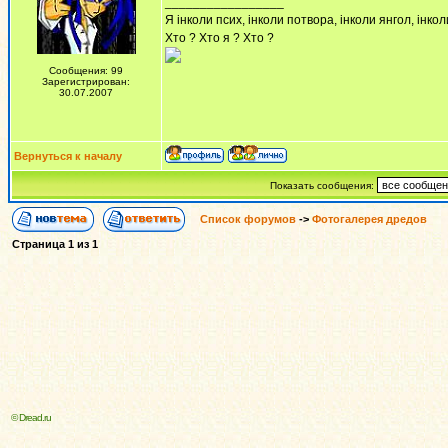
_________________
Я інколи псих, інколи потвора, інколи янгол, інко
Хто ? Хто я ? Хто ?
Сообщения: 99
Зарегистрирован:
30.07.2007
Вернуться к началу
Показать сообщения:
Список форумов
->
Фотогалерея дредов
Страница
1
из
1
© Dread.ru