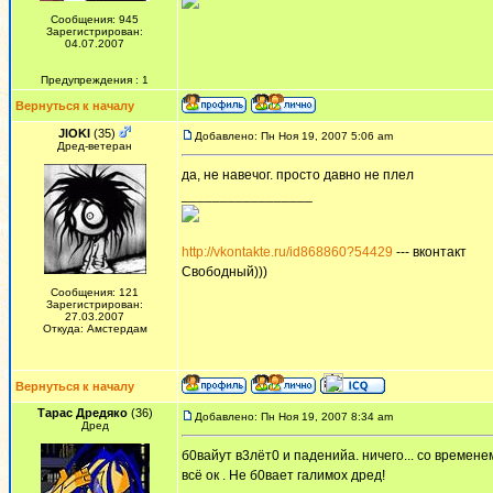
Сообщения: 945
Зарегистрирован:
04.07.2007
Предупреждения : 1
Вернуться к началу
JlOKI
(35)
Добавлено: Пн Ноя 19, 2007 5:06 am
Дред-ветеран
да, не навечог. просто давно не плел
_________________
http://vkontakte.ru/id868860?54429
--- вконтакт
Свободный)))
Сообщения: 121
Зарегистрирован:
27.03.2007
Откуда: Амстердам
Вернуться к началу
Тарас Дредяко
(36)
Добавлено: Пн Ноя 19, 2007 8:34 am
Дред
б0вайут в3лёт0 и паденийа. ничего... со временем
всё ок . Не б0вает галимох дред!