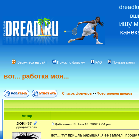
dreadl
вш
ищу м
канек
Вернуться на сайт
Поиск по форуму
FAQ
Пользователи
вот... работка моя...
Список форумов
->
Фотогалерея дредов
Автор
JlOKI
(35)
Добавлено: Вс Ноя 18, 2007 9:04 pm
Дред-ветеран
вот.... тут пришла барышня, я ее заплел.. прошу