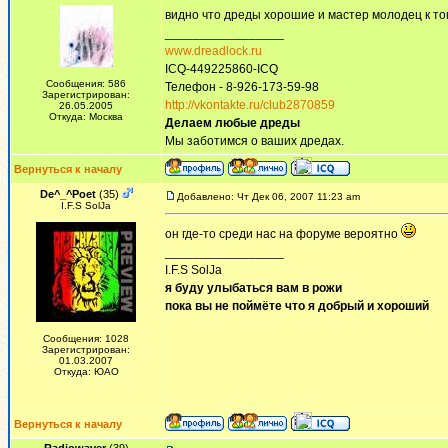
видно что дреды хорошие и мастер молодец к то
_________________
www.dreadlock.ru
ICQ-449225860-ICQ
Сообщения: 586
Телефон - 8-926-173-59-98
Зарегистрирован:
http://vkontakte.ru/club2870859
26.05.2005
Откуда: Москва
Делаем любые дреды
Мы заботимся о ваших дредах.
Вернуться к началу
De^_^Poet
(35)
Добавлено: Чт Дек 06, 2007 11:23 am
I.F.S SolJa
он где-то среди нас на форуме вероятно
_________________
I.F.S SolJa
я буду улыбаться вам в рожи
пока вы не поймёте что я добрый и хороший
Сообщения: 1028
Зарегистрирован:
01.03.2007
Откуда: ЮАО
Вернуться к началу