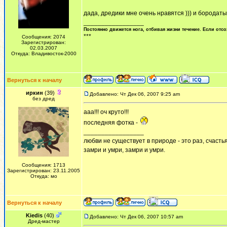
дада, дредики мне очень нравятся ))) и бородат
_________________
Постоянно движется нога, отбивая жизни течение. Если отсо
***
Сообщения: 2074
Зарегистрирован:
02.03.2007
Откуда: Владивосток-2000
Вернуться к началу
иркин
(39)
Добавлено: Чт Дек 06, 2007 9:25 am
без дред
ааа!!! оч круто!!!
последняя фотка -
_________________
любви не существует в природе - это раз, счастья
замри и умри, замри и умри.
Сообщения: 1713
Зарегистрирован: 23.11.2005
Откуда: мо
Вернуться к началу
Kiedis
(40)
Добавлено: Чт Дек 06, 2007 10:57 am
Дред-мастер