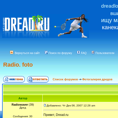
dreadl
вш
ищу м
канек
Вернуться на сайт
Поиск по форуму
FAQ
Пользователи
Radio. foto
Список форумов
->
Фотогалерея дредов
Автор
Radiowaver
(39)
Добавлено: Чт Дек 06, 2007 12:26 am
Дред
Привет, Dread.ru
Сообщения: 30