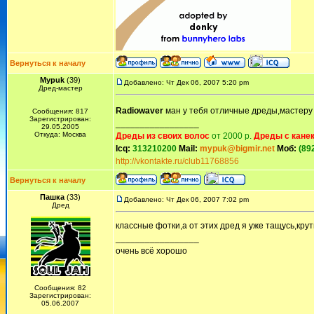
Вернуться к началу
Mypuk
(39)
Добавлено: Чт Дек 06, 2007 5:20 pm
Дред-мастер
Radiowaver
ман у тебя отличные дреды,мастеру
Сообщения: 817
Зарегистрирован:
_________________
29.05.2005
Откуда: Москва
Дреды из своих волос
от 2000 р.
Дреды с кане
Icq:
313210200
Mail:
mypuk@bigmir.net
Моб:
(89
http://vkontakte.ru/club11768856
Вернуться к началу
Пашка
(33)
Добавлено: Чт Дек 06, 2007 7:02 pm
Дред
классные фотки,а от этих дред я уже тащусь,кру
_________________
очень всё хорошо
Сообщения: 82
Зарегистрирован:
05.06.2007