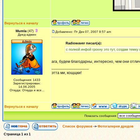
Вернуться к началу
Mumla
(47)
Добавлено: Пт Дек 07, 2007 9:57 am
Дред-админ
Radiowaver писал(а):
с полной инфой грохну это тут, создам темку
ага, будем благодарны, интересно, чем они отли
_________________
этта ми, кощщки!
Сообщения: 1433
Зарегистрирован:
14.06.2005
Откуда: Откуда и все...
Вернуться к началу
Показать сообщения:
Список форумов
->
Фотогалерея дредов
Страница
1
из
1