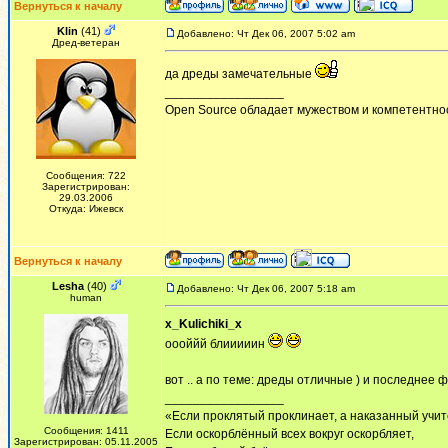
Вернуться к началу
Klin
(41)
Добавлено: Чт Дек 06, 2007 5:02 am
Дред-ветеран
да дреды замечательные
_________________
Open Source обладает мужеством и компетентнос
Сообщения: 722
Зарегистрирован:
29.03.2006
Откуда: Ижевск
Вернуться к началу
Lesha
(40)
Добавлено: Чт Дек 06, 2007 5:18 am
human
x_Kulichiki_x
оооййй блииииин
вот .. а по теме: дреды отличные ) и последнее ф
_________________
«Если проклятый проклинает, а наказанный учит
Сообщения: 1411
Если оскорблённый всех вокруг оскорбляет,
Зарегистрирован: 05.11.2005