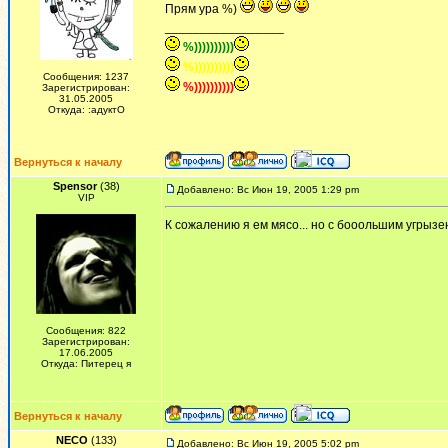
Прям ура %)
_________________
%))))))))))
%))))))))))
Сообщения: 1237
%))))))))))
Зарегистрирован:
31.05.2005
Откуда: :адуктО
Вернуться к началу
Spensor
(38)
Добавлено: Вс Июн 19, 2005 1:29 pm
VIP
К сожалению я ем мясо... но с бооольшим угрыз
Сообщения: 822
Зарегистрирован:
17.06.2005
Откуда: Питерец я
Вернуться к началу
NECO
(133)
Добавлено: Вс Июн 19, 2005 5:02 pm