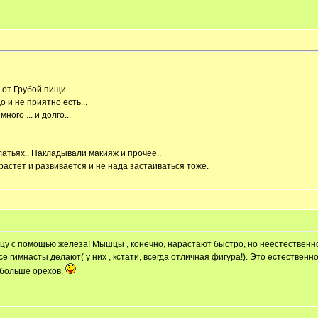
 от Грубой пищи..
 и не приятно есть...
ного ... и долго...
атьях.. Накладывали макияж и прочее..
растёт и развивается и не нада застаиваться тоже.
ышцу с помощью железа! Мышцы , конечно, нарастают быстро, но неестественн
 гимнасты делают( у них , кстати, всегда отличная фигура!). Это естественно
обольше орехов.