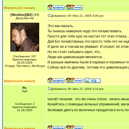
Вернуться к началу
[WooDoo][BZ]
(43)
Добавлено: Вт Июн 21, 2005 4:08 pm
Дред-мастер
Это как сказать..
Ты знаешь наверное надо это почувствовать.
Просто для тебя щас не настал тот этап отказа...
Дай Бог почувствуешь что просто тебе это не надо
И дело не в том как их убивают. И спорят об этом м
Но не стоит забывать одно, что...
Сообщения: 197
Люди как цивилизация меняются...
Зарегистрирован:
И раньше мужчины были в париках и огромных пл
26.05.2005
Откуда: Протвино, МосКоууу
Сейчас всё по другому.. потому что цивилизация 
Вернуться к началу
Ро
Добавлено: Вт Июн 21, 2005 4:14 pm
Нуб
насчёт качалки - это же очень плохо - качать м
Сообщения: 2
Качайтесь с помощью вольных упражнений, как все
Зарегистрирован:
белковую диету из молочных продуктов и есть п
21.06.2005
Вернуться к началу