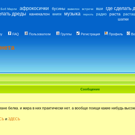
афрокосички
где сделать 
бусины
вши
Боб Марли
вавилон
встречи
елать дреды
музыка
канекалон
раста
книги
радио
раста
перхоть
шапки
му
FAQ
Пользователи
Группы
Регистрация
Профиль
Во
нета
Сообщение
ане белка. и жира в них практически нет. а вообще поищи какие нибудь высок
СЬ
и
ЗДЕСЬ