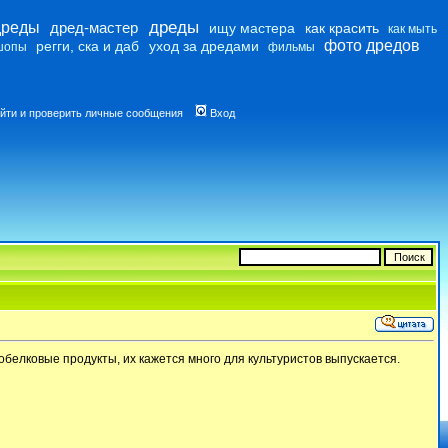
дреды
дреды
дред-мастер
ищу мастера
как красить
как мыть
фото дредов
регги, ска и даб
уход за дредами
шопы
фильмы
йти и проверить личные сообщения
Вход
обелковые продукты, их кажется много для культуристов выпускается.