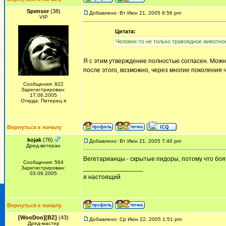
Spensor
(38)
Добавлено: Вт Июн 21, 2005 6:56 pm
VIP
Цитата:
Человек-то не только травоядное животно
Я с этим утверждение полностью согласен. Можно
после этого, возможно, через многие поколения
Сообщения: 822
Зарегистрирован:
17.06.2005
Откуда: Питерец я
Вернуться к началу
kojak
(76)
Добавлено: Вт Июн 21, 2005 7:40 pm
Дред-ветеран
Вегетарианцы - скрытые пидоры, потому что боя
Сообщения: 564
_________________
Зарегистрирован:
03.06.2005
я настоящий
Вернуться к началу
[WooDoo][BZ]
(43)
Добавлено: Ср Июн 22, 2005 1:51 pm
Дред-мастер