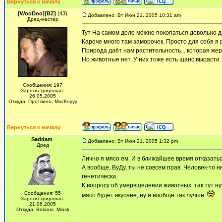
Вернуться к началу
[WooDoo][BZ]
(43)
Добавлено: Вт Июн 21, 2005 10:31 am
Дред-мастер
Тут На самом деле можно покопаться довольно дол
Кароче много там заморочек. Просто для себя я 
Природа даёт нам растительность... которая жерт
Но животные нет. У них тоже есть щанс вырасти.
Сообщения: 197
Зарегистрирован:
26.05.2005
Откуда: Протвино, МосКоууу
Вернуться к началу
Saddam
Добавлено: Вт Июн 21, 2005 1:32 pm
Дред
Лично я мясо ем. И в ближайшее время отказаться
А вообще, ВуДу, ты не совсем прав. Человек-то 
генетически.
К вопросу об умервщелении животных: так тут н
Сообщения: 55
мясо будет вкуснее, ну и вообще так лучше.
Зарегистрирован:
21.06.2005
Откуда: Belarus. Minsk