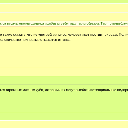
е, он тысячелетиями охотился и добывал себе пищу таким образом. Так что потреблен
 также сказать, что не употребляя мясо, человек идет против природы. Полн
 человечество полностью откажется от мяса
тся огромных мясных хуёв, которыми их могут выебать потенциальные пидоры