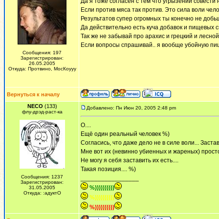
Да я тоже согласен с тем что угрызений совести 
Если против мяса так против. Это сила воли чело
Результатов супер огромных ты конечно не добьш
Да действительно есть куча добавок и пищевых с
Так же не забывай про арахис и грецкий и лесной
Если вопросы спрашивай.. я вообще убойную пищу
Сообщения: 197
Зарегистрирован:
26.05.2005
Откуда: Протвино, МосКоууу
Вернуться к началу
NECO
(133)
Добавлено: Пн Июн 20, 2005 2:48 pm
флу-дрэд-раст-ка
О....
Ещё один реальный человек %)
Согласись, что даже дело не в силе воли... Заста
Мне вот их (невинно убиенных и жареных) просто 
Не могу я себя заставить их есть....
Такая позиция.... %)
Сообщения: 1237
_________________
Зарегистрирован:
%))))))))))
31.05.2005
Откуда: :адуктО
%))))))))))
%))))))))))