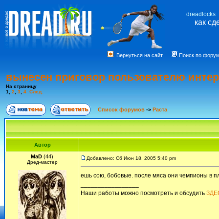
dreadlocks
как сд
Вернуться на сайт
Поиск по фору
вынесен приговор пользователю интер
На страницу
1
,
2
,
3
,
4
След.
Список форумов
->
Раста
Автор
MaD
(44)
Добавлено: Сб Июн 18, 2005 5:40 pm
Дред-мастер
ешь сою, бобовые. после мяса они чемпионы в пл
_________________
Наши работы можно посмотреть и обсудить
ЗДЕ