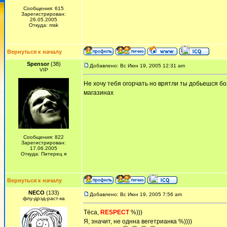
Сообщения: 615
Зарегистрирован:
26.05.2005
Откуда: msk
Вернуться к началу
Spensor
(38)
Добавлено: Вс Июн 19, 2005 12:31 am
VIP
Не хочу тебя огорчать но врятли ты добьешся б
магазинах
Сообщения: 822
Зарегистрирован:
17.06.2005
Откуда: Питерец я
Вернуться к началу
NECO
(133)
Добавлено: Вс Июн 19, 2005 7:56 am
флу-дрэд-раст-ка
Тёса,
RESPECT
%)))
Я, значит, не однна вегетрианка %))))