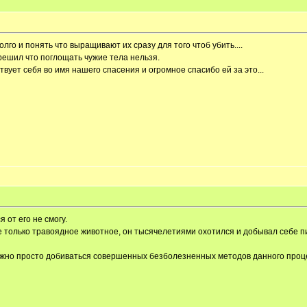
го и понять что выращивают их сразу для того чтоб убить....
решил что поглощать чужие тела нельзя.
вует себя во имя нашего спасения и огромное спасибо ей за это...
 от его не смогу.
не только травоядное животное, он тысячелетиями охотился и добывал себе п
ужно просто добиваться совершенных безболезненных методов данного процес