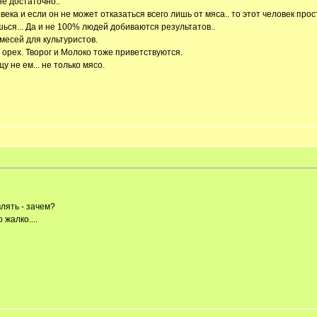
не достаточно..
века и если он не может отказаться всего лишь от мяса.. то этот человек прос
ься... Да и не 100% людей добиваются результатов..
месей для культуристов.
 орех. Творог и Молоко тоже приветствуются.
 не ем... не только мясо.
влять - зачем?
жалко....