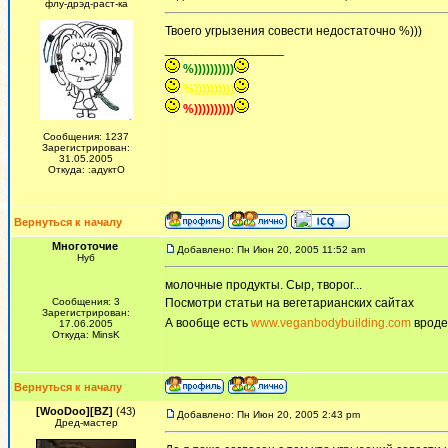
флу-дрэд-раст-ка
Твоего угрызения совести недостаточно %)))
_________________
%))))))))))
%))))))))))
%))))))))))
Сообщения: 1237
Зарегистрирован:
31.05.2005
Откуда: :адуктО
Вернуться к началу
Многоточие
Добавлено: Пн Июн 20, 2005 11:52 am
Нуб
молочные продукты. Сыр, творог...
Сообщения: 3
Посмотри статьи на вегетарианских сайтах
Зарегистрирован:
А вообще есть
www.veganbodybuilding.com
вроде
17.06.2005
Откуда: MinsK
Вернуться к началу
[WooDoo][BZ]
(43)
Добавлено: Пн Июн 20, 2005 2:43 pm
Дред-мастер