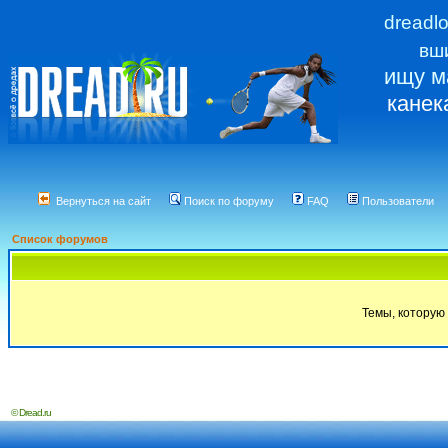
dreadl
вш
ищу м
канек
Вернуться на сайт
Поиск по форуму
FAQ
Пользователи
Список форумов
Темы, которую 
© Dread.ru