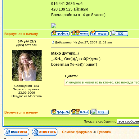
916 441 3686 моб
420 139 525 айсикью
Время работы от 4 до 8 часов)
Вернуться к началу
@Чу@
(37)
Добавлено: Чт Дек 27, 2007 11:02 am
Дред-ветеран
Maxo
Шутник...)
_-Kri-_
Ооо)))Давай)Ждемс)
bozerman
Хе-хе)))привет)
_________________
Цитата:
У каждого в жизни есть кто–то, кто никогда теб
Сообщения: 184
Зарегистрирован:
23.09.2006
Откуда: из Мосссквы
Вернуться к началу
Показать сообщения:
Список форумов
->
Тусовка