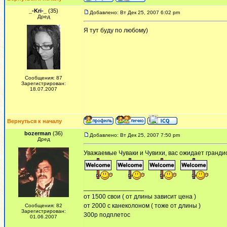
_-Kri-_
(35)
Добавлено: Вт Дек 25, 2007 6:02 pm
Дред
Я тут буду по любому)
Сообщения: 87
Зарегистрирован:
18.07.2007
Вернуться к началу
bozerman
(36)
Добавлено: Вт Дек 25, 2007 7:50 pm
Дред
Уважаемые Чуваки и Чувихи, вас ожидает грандио
_________________
от 1500 свои ( от длины зависит цена )
от 2000 с канеколоном ( тоже от длины )
Сообщения: 82
Зарегистрирован:
300р подплетос
01.06.2007