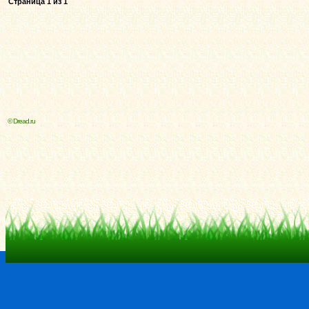
Страница
1
из
1
© Dread.ru