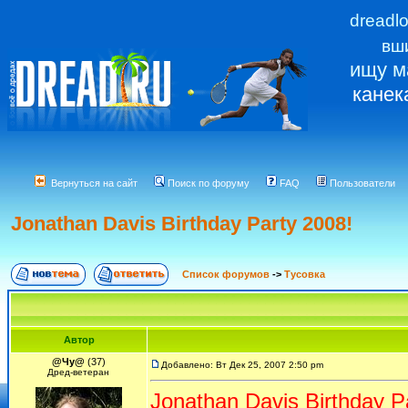
dreadl
вш
ищу м
канек
Вернуться на сайт
Поиск по форуму
FAQ
Пользователи
Jonathan Davis Birthday Party 2008!
Список форумов
->
Тусовка
Автор
@Чу@
(37)
Добавлено: Вт Дек 25, 2007 2:50 pm
Дред-ветеран
Jonathan Davis Birthday P