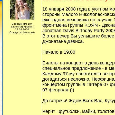
18 января 2008 года в уютном мос
стороны Малого Николопесковског
ежегодная вечеринка по случаю 
Сообщения: 184
фронтмена группы KOЯN - Джона
Зарегистрирован:
23.09.2006
Jonathan Davis Birthday Party 200
Откуда: из Мосссквы
В этот вечер Вы услышите более
Джонатана Дэвиса.
Начало в 19.00
Билеты на концерт в день концер
специальное предложение - в ме
Каждому 37-му посетителю вечер
догадаться несложно. Неофициал
концертом группы в Питере 07 фе
07 февраля )))
До встречи! Ждем Всех Вас, Куку
мерч* - футболки, майки, толстов