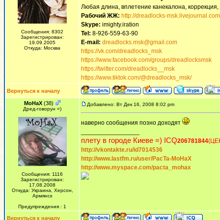
Любая длина, вплетение канекалона, коррекция,
Рабочий ЖЖ:
http://dreadlocks-msk.livejournal.com
Skype:
imighty.iration
Сообщения: 8302
Tel:
8-926-559-63-90
Зарегистрирован:
E-mail:
dreadlocks.msk@gmail.com
19.09.2005
Откуда: Москва
https://vk.com/dreadlocks_msk
https://www.facebook.com/groups/dreadlocksmsk
https://twitter.com/dreadlocks__msk
https://www.tiktok.com/@dreadlocks_msk/
Вернуться к началу
MoHaX
(38)
Добавлено: Вт Дек 16, 2008 8:02 pm
Дред-говорун =)
наверно сообщения позно доходят
_________________
плету в городе Киеве =) ICQ
206781844
(ЦЕ
http://vkontakte.ru/id7014536
http://www.lastfm.ru/user/PacTa-MoHaX
http://www.myspace.com/pacta_mohax
Сообщения: 1116
Зарегистрирован:
17.08.2008
Откуда: Украина, Херсон,
Армянск
Предупреждения : 1
Вернуться к началу