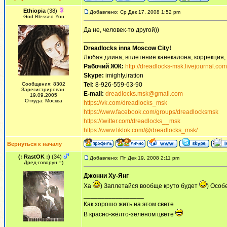
Ethiopia
(38)
Добавлено: Ср Дек 17, 2008 1:52 pm
God Blessed You
Да не, человек-то другой))
_________________
Dreadlocks inna Moscow Сity!
Любая длина, вплетение канекалона, коррекция,
Рабочий ЖЖ:
http://dreadlocks-msk.livejournal.com
Skype:
imighty.iration
Сообщения: 8302
Tel:
8-926-559-63-90
Зарегистрирован:
E-mail:
dreadlocks.msk@gmail.com
19.09.2005
Откуда: Москва
https://vk.com/dreadlocks_msk
https://www.facebook.com/groups/dreadlocksmsk
https://twitter.com/dreadlocks__msk
https://www.tiktok.com/@dreadlocks_msk/
Вернуться к началу
(: RastOK :)
(34)
Добавлено: Пт Дек 19, 2008 2:11 pm
Дред-говорун =)
Джонни Ху-Янг
Ха
) Заплетайся вообще круто будет
) Особ
_________________
Как хорошо жить на этом свете
В красно-жёлто-зелёном цвете