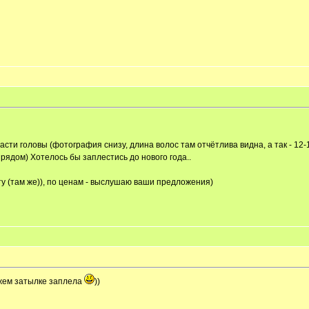
сти головы (фотография снизу, длина волос там отчётлива видна, а так - 12-1
рядом) Хотелось бы заплестись до нового года..
чту (там же)), по ценам - выслушаю ваши предложения)
ожем затылке заплела
))