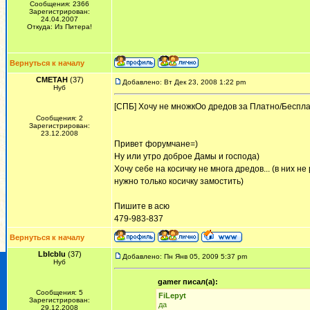
Сообщения: 2366
Зарегистрирован:
24.04.2007
Откуда: Из Питера!
Вернуться к началу
CMETAH
(37)
Добавлено: Вт Дек 23, 2008 1:22 pm
Нуб
[СПБ] Хочу не множкОо дредов за Платно/Беспла
Сообщения: 2
Зарегистрирован:
23.12.2008
Привет форумчане=)
Ну или утро доброе Дамы и господа)
Хочу себе на косичку не многа дредов... (в них не
нужно только косичку замостить)
Пишите в асю
479-983-837
Вернуться к началу
LbIcbIu
(37)
Добавлено: Пн Янв 05, 2009 5:37 pm
Нуб
gamer писал(а):
Сообщения: 5
FiLepyt
Зарегистрирован:
да
29.12.2008