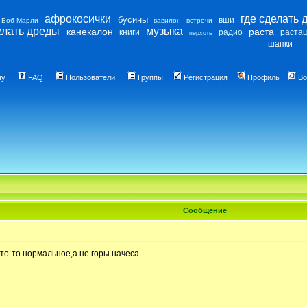
афрокосички
где сделать 
бусины
вши
Боб Марли
вавилон
встречи
елать дреды
музыка
канекалон
раста
книги
радио
раста
перхоть
шапки
му
FAQ
Пользователи
Группы
Регистрация
Профиль
Во
Сообщение
то-то нормальное,а не горы начеса.