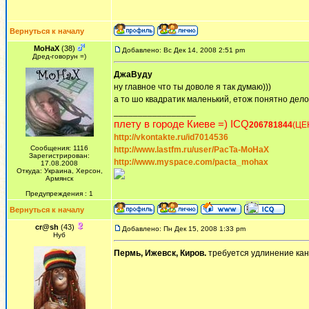
Вернуться к началу
MoHaX
(38)
Добавлено: Вс Дек 14, 2008 2:51 pm
Дред-говорун =)
ДжаВуду
ну главное что ты доволе я так думаю)))
а то шо квадратик маленький, етож понятно дело 
_________________
плету в городе Киеве =) ICQ
206781844
(ЦЕ
http://vkontakte.ru/id7014536
Сообщения: 1116
http://www.lastfm.ru/user/PacTa-MoHaX
Зарегистрирован:
http://www.myspace.com/pacta_mohax
17.08.2008
Откуда: Украина, Херсон,
Армянск
Предупреждения : 1
Вернуться к началу
cr@sh
(43)
Добавлено: Пн Дек 15, 2008 1:33 pm
Нуб
Пермь, Ижевск, Киров.
требуется удлинение кан