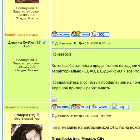
Сообщения: 1
Зарегистрирован:
23.09.2008
Откуда: Glazov
Вернуться к началу
Джонни Ху-Янг
(39)
Добавлено: Вт Дек 16, 2008 6:35 pm
Нуб
Приветос!)
Сообщения: 1
Зарегистрирован:
Хотелось бы заплести дреды, только на задней ча
16.12.2008
Откуда: Москва
Территориально - СВАО, Бабушкинская и всё что 
Предлагайтесь в icq (есть в профиле) или на по
Хорошоб примеры работ видеть
Вернуться к началу
Ethiopia
(38)
Добавлено: Вт Дек 16, 2008 7:58 pm
God Blessed You
Гыгы, недавно на Бабушкинской 14 штук на пох
_________________
Dreadlocks inna Moscow Сity!