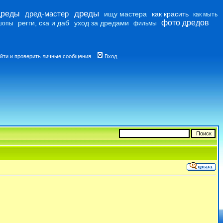
дреды
дреды
дред-мастер
ищу мастера
как красить
как мыть
фото дредов
регги, ска и даб
уход за дредами
шопы
фильмы
йти и проверить личные сообщения
Вход