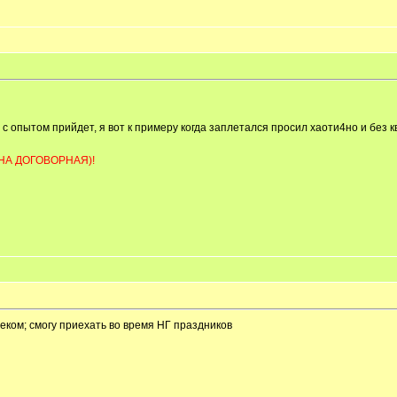
с опытом прийдет, я вот к примеру когда заплетался просил хаоти4но и без кв
НА ДОГОВОРНАЯ)!
еком; смогу приехать во время НГ праздников