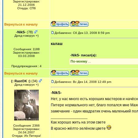
Зарегистрирован:
21.12.2006
Откуда: СПб
Вернуться к началу
-NikS-
(78)
Добавлено: Сб Дек 13, 2008 8:59 pm
Дред-говорун =)
калаш
Сообщения: 1188
Зарегистрирован:
-NikS- писал(а):
03.03.2008
По-моему
...
Предупреждения : 4
Вернуться к началу
(: RastOK :)
(34)
Добавлено: Вс Дек 14, 2008 12:49 pm
Дред-говорун =)
-NikS-
Нет, у нас много есть хороших мастеров и начёс
Питере нормального нет, благо попался мне Ма
замечание - один квадратик очень маленький пол
_________________
Как хорошо жить на этом свете
Сообщения: 2366
В красно-жёлто-зелёном цвете
Зарегистрирован:
24.04.2007
Откуда: Из Питера!