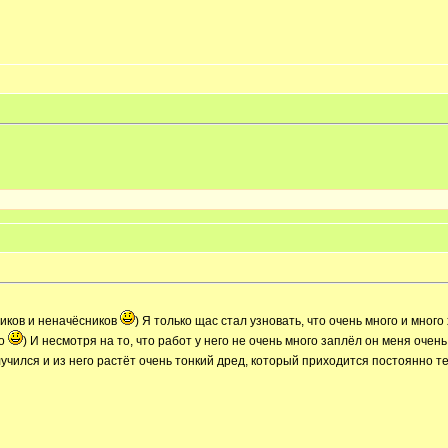
ников и неначёсников
) Я только щас стал узновать, что очень много и много
хо
) И несмотря на то, что работ у него не очень много заплёл он меня очен
учился и из него растёт очень тонкий дред, который приходится постоянно тер