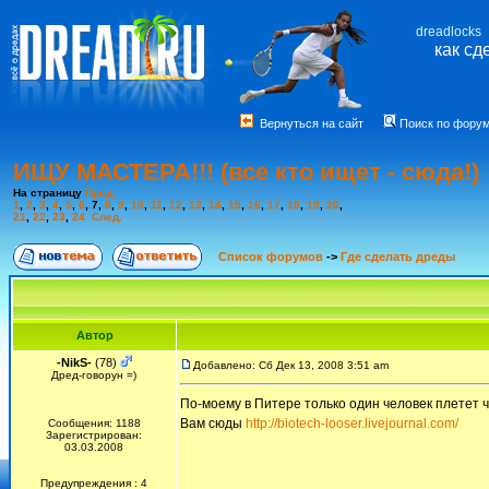
dreadlocks
как сд
Вернуться на сайт
Поиск по фору
ИЩУ МАСТЕРА!!! (все кто ищет - сюда!)
На страницу
Пред.
1
,
2
,
3
,
4
,
5
,
6
,
7
,
8
,
9
,
10
,
11
,
12
,
13
,
14
,
15
,
16
,
17
,
18
,
19
,
20
,
21
,
22
,
23
,
24
След.
Список форумов
->
Где сделать дреды
Автор
-NikS-
(78)
Добавлено: Сб Дек 13, 2008 3:51 am
Дред-говорун =)
По-моему в Питере только один человек плетет ч
Вам сюды
http://biotech-looser.livejournal.com/
Сообщения: 1188
Зарегистрирован:
03.03.2008
Предупреждения : 4