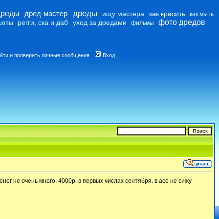
дреды
дреды
дред-мастер
ищу мастера
как красить
как мыть
фото дредов
регги, ска и даб
уход за дредами
шопы
фильмы
йти и проверить личные сообщения
Вход
ег не очень много, 4000р. в первых числах сентября. в асе не сижу