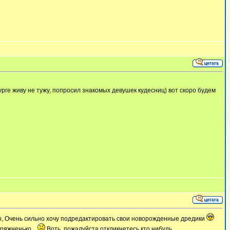
рге живу не тужу, попросил знакомых девушек кудесниц) вот скоро будем
вы, Очень сильно хочу подредактировать свои новорожденные дредики
ряжненько...
Воть, пожалуйста откликнетесь кто нибудь