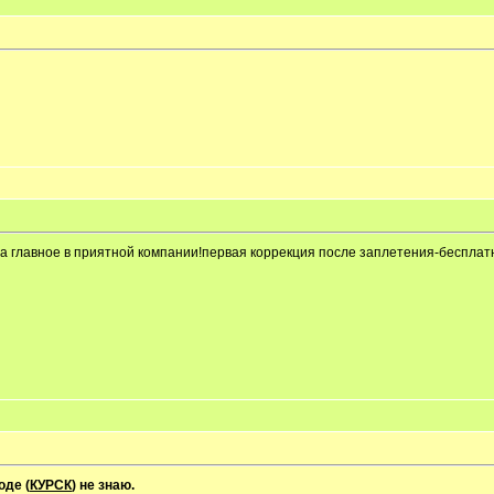
,а главное в приятной компании!первая коррекция после заплетения-бесплат
оде (
КУРСК
) не знаю.