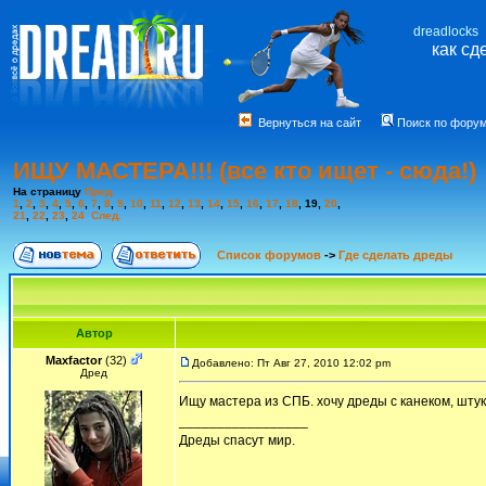
dreadlocks
как сд
Вернуться на сайт
Поиск по фору
ИЩУ МАСТЕРА!!! (все кто ищет - сюда!)
На страницу
Пред.
1
,
2
,
3
,
4
,
5
,
6
,
7
,
8
,
9
,
10
,
11
,
12
,
13
,
14
,
15
,
16
,
17
,
18
,
19
,
20
,
21
,
22
,
23
,
24
След.
Список форумов
->
Где сделать дреды
Автор
Maxfactor
(32)
Добавлено: Пт Авг 27, 2010 12:02 pm
Дред
Ищу мастера из СПБ. хочу дреды с канеком, штук
_________________
Дреды спасут мир.