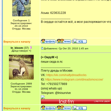
Аська: 623631228
_________________
Сообщения: 1
В сердце остаётся всё, а мозг распоряжается что 
Зарегистрирован:
20.10.2010
Откуда: Москва
Вернуться к началу
In_bloom
(37)
Добавлено: Ср Окт 20, 2010 1:45 am
Дред-говорун =)
(= ОаруМ =)
пиши сюда в лс
_________________
Плету дреды в Москве.
VK:
https://vk.com/nattydreadlocks
IG:
https://www.instagram.com/dreadsmoscow/
Сообщения: 2889
Tel: +79150277869
Зарегистрирован:
(sms| whats up)
31.10.2008
Откуда: Москва
Telegram: @Inisurvive
Вернуться к началу