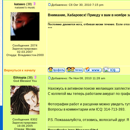
katawo
(38)
Добавлено: Сб Окт 30, 2010 7:15 pm
natawo's music
Внимание, Хабаровск! Приеду к вам в ноябре з
_________________
Постоянно движется нога, отбивая жизни течение. Если отсо
***
Сообщения: 2074
Зарегистрирован:
02.03.2007
Откуда: Владивосток-2000
Вернуться к началу
Ethiopia
(38)
Добавлено: Пн Ноя 08, 2010 11:28 am
God Blessed You
Нахожусь в активном поиске желающих заплести 
С коллегой мы теперь работаем аккурат по график
Фотографии работ и расценки можно увидеть ту
Вопросы в комментарии или ICQ: 314-713-393.
Сообщения: 8302
P.S. Пожаааалуйста, отзовись, волосатый друг. Я
Зарегистрирован:
_________________
19.09.2005
Откуда: Москва