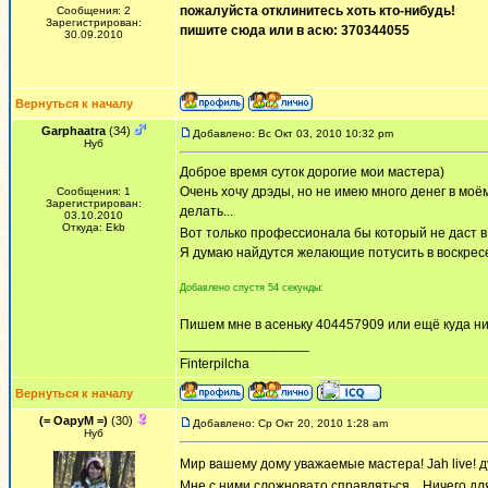
пожалуйста отклинитесь хоть кто-нибудь!
Сообщения: 2
Зарегистрирован:
пишите сюда или в асю: 370344055
30.09.2010
Вернуться к началу
Garphaatra
(34)
Добавлено: Вс Окт 03, 2010 10:32 pm
Нуб
Доброе время суток дорогие мои мастера)
Очень хочу дрэды, но не имею много денег в моё
Сообщения: 1
Зарегистрирован:
делать...
03.10.2010
Откуда: Ekb
Вот только профессионала бы который не даст 
Я думаю найдутся желающие потусить в воскрес
Добавлено спустя 54 секунды:
Пишем мне в асеньку 404457909 или ещё куда н
_________________
Finterpilcha
Вернуться к началу
(= ОаруМ =)
(30)
Добавлено: Ср Окт 20, 2010 1:28 am
Нуб
Мир вашему дому уважаемые мастера! Jah live! 
Мне с ними сложновато справляться... Ничего дл