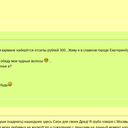
м кармане наберётся отсилы рублей 300...Живу я в славном городе Екатеринбу
в обиду мои чудные волосы
...
енье а?
ибудь
души (надеюсь) нашедшие здесь Сион для своих Дред! Я грубо говоря с Моск
я моих любимых не жалко!!! Но к сожалению с деньгами на данный момент нап