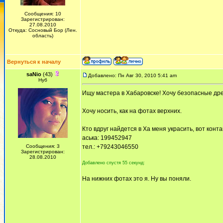
Сообщения: 10
Зарегистрирован:
27.08.2010
Откуда: Сосновый Бор (Лен.
область)
Вернуться к началу
saNio
(43)
Добавлено: Пн Авг 30, 2010 5:41 am
Нуб
Ищу мастера в Хабаровске! Хочу безопасные дред
Хочу носить, как на фотах верхних.
Кто вдруг найдется в Ха меня украсить, вот конта
аська: 199452947
Сообщения: 3
тел.: +79243046550
Зарегистрирован:
28.08.2010
Добавлено спустя 55 секунд:
На нижних фотах это я. Ну вы поняли.