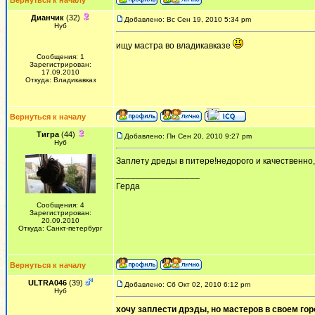
Вернуться к началу
Дианчик
(32)
Добавлено: Вс Сен 19, 2010 5:34 pm
Нуб
ищу мастра во владикавказе
Сообщения: 1
Зарегистрирован:
17.09.2010
Откуда: Владикавказ
Вернуться к началу
Тигра
(44)
Добавлено: Пн Сен 20, 2010 9:27 pm
Нуб
Заплету дреды в питере!недорого и качественно
_________________
Герда
Сообщения: 4
Зарегистрирован:
20.09.2010
Откуда: Санкт-петербург
Вернуться к началу
ULTRA046
(39)
Добавлено: Сб Окт 02, 2010 6:12 pm
Нуб
хочу заплести дрэды, но мастеров в своем гор