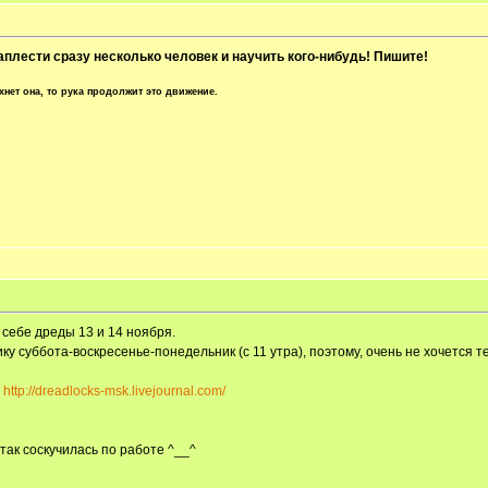
аплести сразу несколько человек и научить кого-нибудь! Пишите!
хнет она, то рука продолжит это движение.
себе дреды 13 и 14 ноября.
у суббота-воскресенье-понедельник (с 11 утра), поэтому, очень не хочется те
т
http://dreadlocks-msk.livejournal.com/
 так соскучилась по работе ^__^