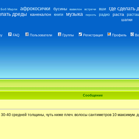
афрокосички
где сделать 
бусины
вши
Боб Марли
вавилон
встречи
елать дреды
музыка
канекалон
раста
книги
радио
раста
перхоть
шапки
му
FAQ
Пользователи
Группы
Регистрация
Профиль
Во
Сообщение
 30-40 средней толщины, чуть ниже плеч. волосы сантиметров 10 максимум. ден