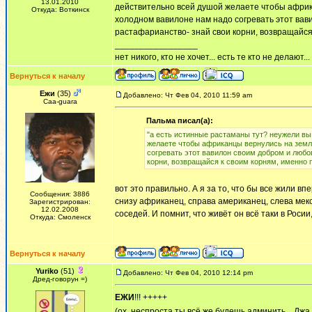
13.01.2010
действительно всей душой желаете чтобы африка
Откуда: Воткинск
холодном вавилоне нам надо согревать этот вави
растафарианство- знай свои корни, возвращайся 
_________________
нет никого, кто не хочет... есть те кто не делают...
Вернуться к началу
Ежи
(35)
Добавлено: Чт Фев 04, 2010 11:59 am
Сaa-guara
Пальма писал(а):
"а есть истинные растаманы тут? неужели вы
желаете чтобы африканцы вернулись на земл
согревать этот вавилон своим добром и любов
корни, возвращайся к своим корням, именно п
вот это правильно. А я за то, что бы все жили в
Сообщения: 3886
снизу африканец, справа американец, слева мекси
Зарегистрирован:
12.02.2008
соседей. И помнит, что живёт он всё таки в Росии
Откуда: Смоленск
Вернуться к началу
Yuriko
(51)
Добавлено: Чт Фев 04, 2010 12:14 pm
Дред-говорун =)
ЕЖИ
!!! +++++
(ох, неспроста ты всё же будешь админить....Джа 