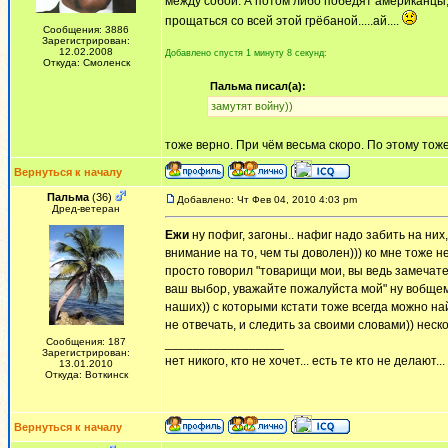
между собой. А потом либо победят американцы,
прощаться со всей этой грёбаной.....ай....
Сообщения: 3886
Зарегистрирован:
12.02.2008
Добавлено спустя 1 минуту 8 секунд:
Откуда: Смоленск
Пальма писал(а):
замутят войну))
тоже верно. При чём весьма скоро. По этому тож
Вернуться к началу
Пальма
(36)
Добавлено: Чт Фев 04, 2010 4:03 pm
Дред-ветеран
Ежи
ну пофиг, загоны.. нафиг надо забить на ни
внимание на то, чем ты доволен))) ко мне тоже н
просто говорил "товарищи мои, вы ведь замечате
ваш выбор, уважайте пожалуйста мой" ну вобщем 
наших)) с которыми кстати тоже всегда можно н
не отвечать, и следить за своими словами)) неск
Сообщения: 187
_________________
Зарегистрирован:
нет никого, кто не хочет... есть те кто не делают...
13.01.2010
Откуда: Воткинск
Вернуться к началу