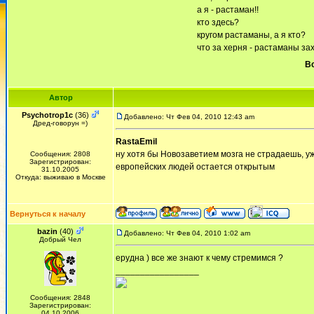
а я - растаман!!
кто здесь?
кругом растаманы, а я кто?
что за херня - растаманы за
Вс
Автор
Psychotrop1c
(36)
Добавлено: Чт Фев 04, 2010 12:43 am
Дред-говорун =)
RastaEmil
ну хотя бы Новозаветием мозга не страдаешь, у
Сообщения: 2808
Зарегистрирован:
европейских людей остается открытым
31.10.2005
Откуда: выживаю в Москве
Вернуться к началу
bazin
(40)
Добавлено: Чт Фев 04, 2010 1:02 am
Добрый Чел
ерудна ) все же знают к чему стремимся ?
_________________
Сообщения: 2848
Зарегистрирован:
04.10.2006