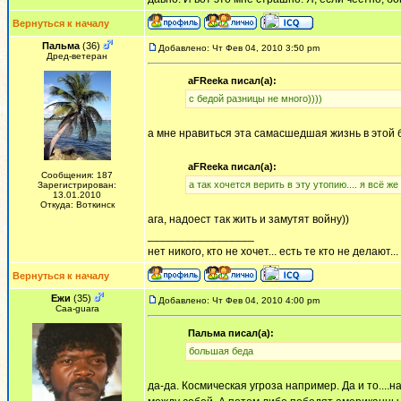
Вернуться к началу
Пальма
(36)
Добавлено: Чт Фев 04, 2010 3:50 pm
Дред-ветеран
aFReeka писал(а):
с бедой разницы не много))))
а мне нравиться эта самасшедшая жизнь в этой 
aFReeka писал(а):
Сообщения: 187
а так хочется верить в эту утопию.... я всё ж
Зарегистрирован:
13.01.2010
Откуда: Воткинск
ага, надоест так жить и замутят войну))
_________________
нет никого, кто не хочет... есть те кто не делают...
Вернуться к началу
Ежи
(35)
Добавлено: Чт Фев 04, 2010 4:00 pm
Сaa-guara
Пальма писал(а):
большая беда
да-да. Космическая угроза например. Да и то....