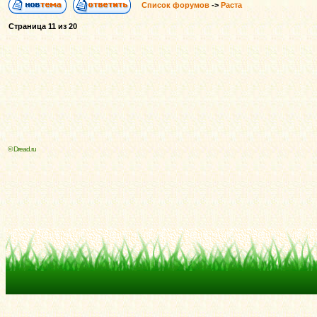
Список форумов
->
Раста
Страница
11
из
20
© Dread.ru