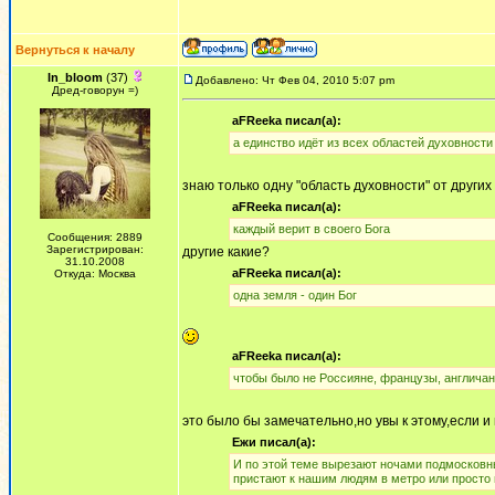
Вернуться к началу
In_bloom
(37)
Добавлено: Чт Фев 04, 2010 5:07 pm
Дред-говорун =)
aFReeka писал(а):
а единство идёт из всех областей духовности
знаю только одну "область духовности" от других 
aFReeka писал(а):
каждый верит в своего Бога
Сообщения: 2889
Зарегистрирован:
другие какие?
31.10.2008
aFReeka писал(а):
Откуда: Москва
одна земля - один Бог
aFReeka писал(а):
чтобы было не Россияне, французы, англичан
это было бы замечательно,но увы к этому,если и
Ежи писал(а):
И по этой теме вырезают ночами подмосковны
пристают к нашим людям в метро или просто н