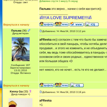
Добавлено спустя 1 минуту 8 секунд:
Откуда: свет
Пальма
это верно... начни с себя как грится))
_________________
ॐ!!!A LOVE SUPREME!!!ॐ
Вернуться к началу
Пальма
(36)
Добавлено: Чт Фев 04, 2010 3:12 pm
Дред-ветеран
aFReeka
ее)) согласен с тем что было бы замеча
обособиться в свой панцырь, чтобы хотябы делит
продавая... и этого не изменить, и не объединит
себя, мы ведь тоже обосабливаитесь в панцырь- 
основном себя и своих родных... единственное что 
или большая общага =D
Сообщения: 187
_________________
Зарегистрирован:
нет никого, кто не хочет... есть те кто не делают...
13.01.2010
Откуда: Воткинск
Вернуться к началу
Kenny-1ta
(33)
Добавлено: Чт Фев 04, 2010 3:19 pm
Дред-говорун =)
aFReeka
+1