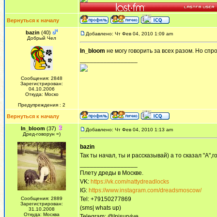
Вернуться к началу
bazin
(40)
Добавлено: Чт Фев 04, 2010 1:09 am
Добрый Чел
In_bloom
не могу говорить за всех разом. Но спр
_________________
Сообщения: 2848
Зарегистрирован:
04.10.2006
Откуда: Моско
Предупреждения : 2
Вернуться к началу
In_bloom
(37)
Добавлено: Чт Фев 04, 2010 1:13 am
Дред-говорун =)
bazin
Так ты начал, ты и рассказывай) а то сказал "А",го
_________________
Плету дреды в Москве.
VK:
https://vk.com/nattydreadlocks
IG:
https://www.instagram.com/dreadsmoscow/
Сообщения: 2889
Tel: +79150277869
Зарегистрирован:
(sms| whats up)
31.10.2008
Откуда: Москва
Telegram: @Inisurvive