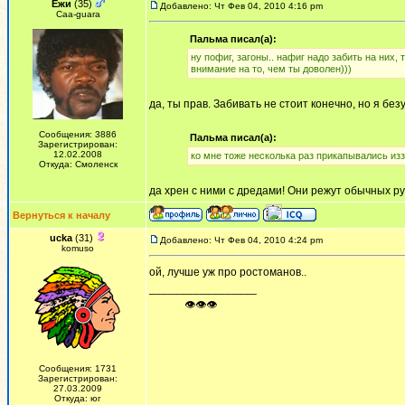
Ежи
(35)
Добавлено: Чт Фев 04, 2010 4:16 pm
Сaa-guara
Пальма писал(а):
ну пофиг, загоны.. нафиг надо забить на них
внимание на то, чем ты доволен)))
да, ты прав. Забивать не стоит конечно, но я бе
Сообщения: 3886
Пальма писал(а):
Зарегистрирован:
12.02.2008
ко мне тоже несколька раз прикапывались из
Откуда: Смоленск
да хрен с ними с дредами! Они режут обычных р
Вернуться к началу
ucka
(31)
Добавлено: Чт Фев 04, 2010 4:24 pm
komuso
ой, лучше уж про ростоманов..
_________________
ᅠ ᅠ ᅠ👁👁👁
Сообщения: 1731
Зарегистрирован:
27.03.2009
Откуда: юг