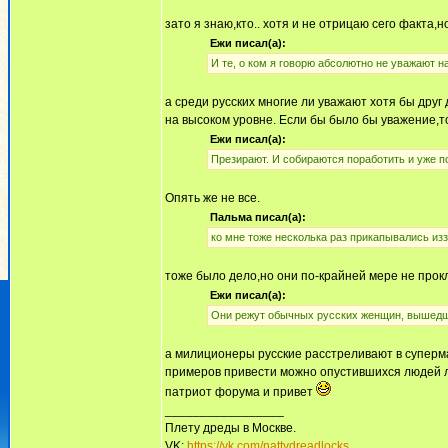
зато я знаю,кто.. хотя и не отрицаю сего факта,н
Ежи писал(а):
И те, о ком я говорю абсолютно не уважают на
а среди русских многие ли уважают хотя бы друг 
на высоком уровне. Если бы было бы уважение,то
Ежи писал(а):
Презирают. И собираются поработить и уже п
Опять же не все.
Пальма писал(а):
ко мне тоже несколька раз прикапывались из
тоже было дело,но они по-крайней мере не прок
Ежи писал(а):
Они режут обычных русских женщин, вышедши
а милиционеры русские расстреливают в суперма
примеров привести можно опустившихся людей л
патриот форума и привет
_________________
Плету дреды в Москве.
VK:
https://vk.com/nattydreadlocks