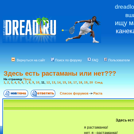
dreadl
вш
ищу м
канек
Вернуться на сайт
Поиск по форуму
FAQ
Пользователи
Здесь есть растаманы или нет???
На страницу
Пред.
1
,
2
,
3
,
4
,
5
,
6
,
7
,
8
,
9
,
10
,
11
,
12
,
13
,
14
,
15
,
16
,
17
,
18
,
19
,
20
След.
Список форумов
->
Раста
Здесь ест
я растаманка!
нет, я - растаманка!