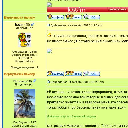
Вернуться к началу
bazin
(40)
Добавлено: Чт Фев 04, 2010 1:23 am
Добрый Чел
Я ничего не начинал, просто я говорил о том 
не имеет смысл ) Поэтому решил объяснить боле
_________________
Сообщения: 2848
Зарегистрирован:
04.10.2006
Откуда: Моско
Предупреждения : 2
Вернуться к началу
Пальма
(36)
Добавлено: Чт Фев 04, 2010 10:57 am
Дред-ветеран
ой незнаю... я точно не растафарианец) и считаю
несколько полезностей которые я вынес для себя
прекрасно живется и в вавилоне)меня это совсем 
тогда любой спор бессмысленен мне кажеться))
Добавлено спустя 12 минут 44 секунды:
Сообщения: 187
как говорил Максим на концерте, "а есть истин
Зарегистрирован: