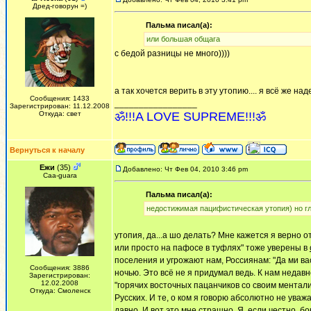
Дред-говорун =)
Пальма писал(а):
или большая общага
с бедой разницы не много))))
а так хочется верить в эту утопию.... я всё же на
Сообщения: 1433
_________________
Зарегистрирован: 11.12.2008
Откуда: свет
ॐ!!!A LOVE SUPREME!!!ॐ
Вернуться к началу
Ежи
(35)
Добавлено: Чт Фев 04, 2010 3:46 pm
Сaa-guara
Пальма писал(а):
недостижимая пацифистическая утопия) но гл
утопия, да...а шо делать? Мне кажется я верно 
или просто на пафосе в туфлях" тоже уверены в
поселения и угрожают нам, Россиянам: "Да ми ва
Сообщения: 3886
ночью. Это всё не я придумал ведь. К нам недав
Зарегистрирован:
12.02.2008
"горячих восточных пацанчиков со своим ментал
Откуда: Смоленск
Русских. И те, о ком я говорю абсолютно не ува
давно. И вот это мне страшно. Я, если честно, б