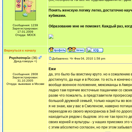
_________________
Понять женскую логику легко, достаточно науч
кубиками.
Сообщения: 1239
Образование мне не поможет. Каждый раз, когд
Зарегистрирован:
17.01.2009
Откуда: МОСК
Вернуться к началу
Psychotrop1c
(36)
Добавлено: Чт Фев 04, 2010 1:58 pm
Дред-говорун =)
Ежи
да, это было бы воистину круто. но к сожалению
Сообщения: 2808
Зарегистрирован:
достигнуто, да еще и в России. то есть я конечн
31.10.2005
Откуда: выживаю в Москве
вообще военное положение, мексиканцы в Америк
ладно там горячие восточные пацанчики со своим
разве что пожалеть. а представители прогрессир
большой дружной семьей, только нацисты во всех
я не знаю, как у вас в Смоленске, наверно потише
переездом из своего мухосранска в 3ий по дорого
находиться рядом с быдлом. это не так просто де
своих корней и культуры - у наших приезжих это 
с этим абсолютно согласен, но при этом забывать