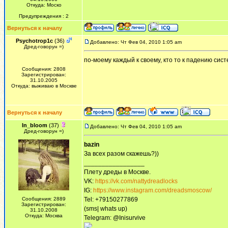
Откуда: Моско
Предупреждения : 2
Вернуться к началу
Psychotrop1c
(36)
Добавлено: Чт Фев 04, 2010 1:05 am
Дред-говорун =)
по-моему каждый к своему, кто то к падению сист
Сообщения: 2808
Зарегистрирован:
31.10.2005
Откуда: выживаю в Москве
Вернуться к началу
In_bloom
(37)
Добавлено: Чт Фев 04, 2010 1:05 am
Дред-говорун =)
bazin
За всех разом скажешь?))
_________________
Плету дреды в Москве.
VK:
https://vk.com/nattydreadlocks
IG:
https://www.instagram.com/dreadsmoscow/
Сообщения: 2889
Tel: +79150277869
Зарегистрирован:
(sms| whats up)
31.10.2008
Откуда: Москва
Telegram: @Inisurvive