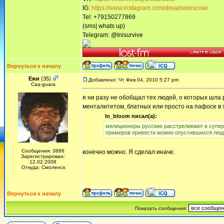
IG:
https://www.instagram.com/dreadsmoscow/
Tel: +79150277869
(sms| whats up)
Telegram: @Inisurvive
Вернуться к началу
Ежи
(35)
Добавлено: Чт Фев 04, 2010 5:27 pm
Сaa-guara
я ни разу не обобщал тех людей, о которых шла 
менталитетом, блатных или просто на пафосе в 
In_bloom писал(а):
милиционеры русские расстреливают в суперм
примеров привести можно опустившихся люд
Сообщения: 3886
конечно можно. Я сделал иначе.
Зарегистрирован:
12.02.2008
Откуда: Смоленск
Вернуться к началу
Показать сообщения: