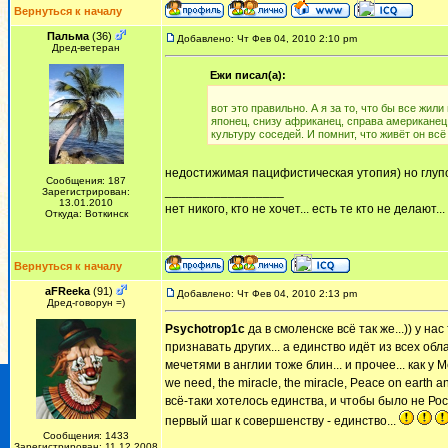
Вернуться к началу
Пальма
(36)
Добавлено: Чт Фев 04, 2010 2:10 pm
Дред-ветеран
Ежи писал(а):
вот это правильно. А я за то, что бы все жил
японец, снизу африканец, справа американец,
культуру соседей. И помнит, что живёт он всё
недостижимая пацифистическая утопия) но глупо 
Сообщения: 187
_________________
Зарегистрирован:
13.01.2010
нет никого, кто не хочет... есть те кто не делают...
Откуда: Воткинск
Вернуться к началу
aFReeka
(91)
Добавлено: Чт Фев 04, 2010 2:13 pm
Дред-говорун =)
Psychotrop1c
да в смоленске всё так же...)) у на
признавать других... а единство идёт из всех обла
мечетями в англии тоже блин... и прочее... как у Мер
we need, the miracle, the miracle, Peace on earth an
всё-таки хотелось единства, и чтобы было не Ро
первый шаг к совершенству - единство...
Сообщения: 1433
Зарегистрирован: 11.12.2008