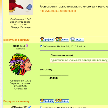
_________________
А он сидел и горько плакал,что много ел и мало ка
http://vkontakte.ru/painkilller
Сообщения: 1048
Зарегистрирован:
05.02.2009
Откуда: Барнаул
Вернуться к началу
ucka
(31)
Добавлено: Чт Фев 04, 2010 3:40 pm
komuso
Пальма писал(а):
единственное что может объединить все государ
воистину..
_________________
ᅠ ᅠ ᅠ👁👁👁
Сообщения: 1731
Зарегистрирован:
27.03.2009
Откуда: юг
Вернуться к началу
aFReeka
(91)
Добавлено: Чт Фев 04, 2010 3:41 pm