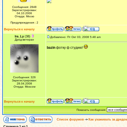
Сообщения: 2848
Зарегистрирован:
04.10.2006
Откуда: Моско
Предупреждения : 2
Вернуться к началу
Ira_Ly
(38)
Добавлено: Пт Окт 03, 2008 5:48 am
Дред-ветеран
bazin
фотку ф студию!
Сообщения: 326
Зарегистрирован:
28.04.2008
Откуда: Moscow
Вернуться к началу
Показать сообщения:
Список форумов
->
Как ухаживать за дредо
Страница
1
из
1