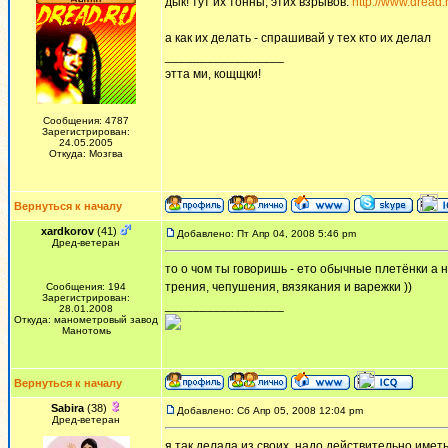
дык! тут их тонны, этих взрывов:
http://www.dread
а как их делать - спрашивай у тех кто их делал
_________________
этта ми, кощщки!
Сообщения: 4787
Зарегистрирован:
24.05.2005
Откуда: Мозгва
Вернуться к началу
xardkorov
(41)
Добавлено: Пт Апр 04, 2008 5:46 pm
Дред-ветеран
то о чом ты говоришь - ето обычные плетёнки а 
трения, чепушения, вязякания и варежки ))
Сообщения: 194
Зарегистрирован:
_________________
28.01.2008
Откуда: манометровый завод
Манотомь
Вернуться к началу
Sabira
(38)
Добавлено: Сб Апр 05, 2008 12:04 pm
Дред-ветеран
я так делала из своих. надо действительно иметь