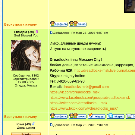
Вернуться к началу
Ethiopia
(38)
Добавлено: Пт Мар 28, 2008 6:57 pm
God Blessed You
Имхо, длинные дреды нужны)
И тупо на макушке их закрепить)
_________________
Dreadlocks inna Moscow Сity!
Любая длина, вплетение канекалона, коррекция,
Рабочий ЖЖ:
http://dreadlocks-msk.livejournal.com
Сообщения: 8302
Skype:
imighty.iration
Зарегистрирован:
Tel:
8-926-559-63-90
19.09.2005
Откуда: Москва
E-mail:
dreadlocks.msk@gmail.com
https://vk.com/dreadlocks_msk
https://www.facebook.com/groups/dreadlocksmsk
https://twitter.com/dreadlocks__msk
https://www.tiktok.com/@dreadlocks_msk/
Вернуться к началу
Iowa
(49)
Добавлено: Пт Мар 28, 2008 7:00 pm
Дред-админ