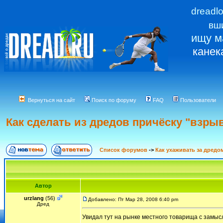
dreadl
вш
ищу м
канек
Вернуться на сайт
Поиск по форуму
FAQ
Пользователи
Как сделать из дредов причёску "взры
Список форумов
->
Как ухаживать за дредо
Автор
urzlang
(56)
Добавлено: Пт Мар 28, 2008 6:40 pm
Дред
Увидал тут на рынке местного товарища с замысл