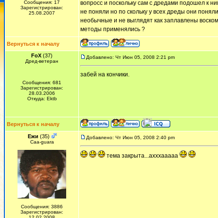
Сообщения: 17
вопросс и поскольку сам с дредами подошел к ни
Зарегистрирован:
не поняли но по скольку у всех дреды они понял
25.08.2007
необычные и не выглядят как заплавлены воском а 
методы применялись ?
Вернуться к началу
FoX
(37)
Добавлено: Чт Июн 05, 2008 2:21 pm
Дред-ветеран
забей на кончики.
Сообщения: 681
Зарегистрирован:
28.03.2006
Откуда: Ektb
Вернуться к началу
Ежи
(35)
Добавлено: Чт Июн 05, 2008 2:40 pm
Сaa-guara
тема закрыта...ахххааааа
Сообщения: 3886
Зарегистрирован:
12.02.2008