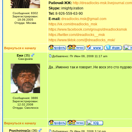
Рабочий ЖЖ:
http://dreadlocks-msk.livejournal.com
Skype:
imighty.iration
Сообщения: 8302
Tel:
8-926-559-63-90
Зарегистрирован:
E-mail:
dreadlocks.msk@gmail.com
19.09.2005
Откуда: Москва
https://vk.com/dreadlocks_msk
https://www.facebook.com/groups/dreadlocksmsk
https://twitter.com/dreadlocks__msk
https://www.tiktok.com/@dreadlocks_msk/
Вернуться к началу
Ежи
(35)
Добавлено: Пт Июн 06, 2008 11:17 am
Сaa-guara
Да...Именно так и говорит..Не воск это сто пудово
Сообщения: 3886
Зарегистрирован:
12.02.2008
Откуда: Смоленск
Вернуться к началу
Psychotrop1c
(36)
Добавлено: Пт Июн 06, 2008 3:14 pm