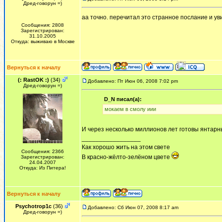
Дред-говорун =)
аа точно. перечитал это странное послание и уви
Сообщения: 2808
Зарегистрирован:
31.10.2005
Откуда: выживаю в Москве
Вернуться к началу
(: RastOK :)
(34)
Добавлено: Пт Июн 06, 2008 7:02 pm
Дред-говорун =)
D_N писал(а):
мокаем в смолу иии
И через несколько миллионов лет готовы янтар
_________________
Как хорошо жить на этом свете
Сообщения: 2366
В красно-жёлто-зелёном цвете
Зарегистрирован:
24.04.2007
Откуда: Из Питера!
Вернуться к началу
Psychotrop1c
(36)
Добавлено: Сб Июн 07, 2008 8:17 am
Дред-говорун =)