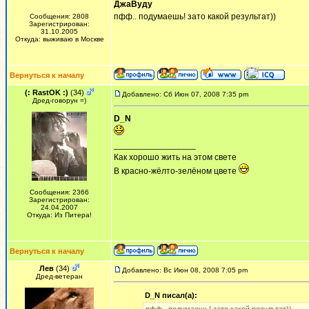
ДжаВуду
пфф.. подумаешь! зато какой результат))
Сообщения: 2808
Зарегистрирован:
31.10.2005
Откуда: выживаю в Москве
Вернуться к началу
(: RastOK :)
(34)
Добавлено: Сб Июн 07, 2008 7:35 pm
Дред-говорун =)
D_N
_________________
Как хорошо жить на этом свете
В красно-жёлто-зелёном цвете
Сообщения: 2366
Зарегистрирован:
24.04.2007
Откуда: Из Питера!
Вернуться к началу
Лев
(34)
Добавлено: Вс Июн 08, 2008 7:05 pm
Дред-ветеран
D_N писал(а):