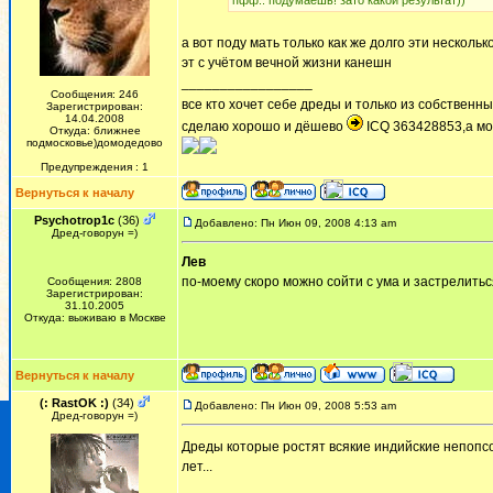
пфф.. подумаешь! зато какой результат))
а вот поду мать только как же долго эти несколько 
эт с учётом вечной жизни канешн
_________________
Сообщения: 246
все кто хочет себе дреды и только из собственны
Зарегистрирован:
14.04.2008
сделаю хорошо и дёшево
ICQ 363428853,а мо
Откуда: ближнее
подмосковье)домодедово
Предупреждения : 1
Вернуться к началу
Psychotrop1c
(36)
Добавлено: Пн Июн 09, 2008 4:13 am
Дред-говорун =)
Лев
по-моему скоро можно сойти с ума и застрелитьс
Сообщения: 2808
Зарегистрирован:
31.10.2005
Откуда: выживаю в Москве
Вернуться к началу
(: RastOK :)
(34)
Добавлено: Пн Июн 09, 2008 5:53 am
Дред-говорун =)
Дреды которые ростят всякие индийские непопс
лет...
_________________