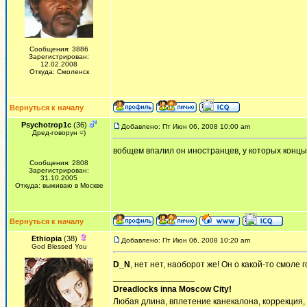
Сообщения: 3886
Зарегистрирован:
12.02.2008
Откуда: Смоленск
Вернуться к началу
Psychotrop1c
(36)
Добавлено: Пт Июн 06, 2008 10:00 am
Дред-говорун =)
вобщем впалил он иностранцев, у которых концы 
Сообщения: 2808
Зарегистрирован:
31.10.2005
Откуда: выживаю в Москве
Вернуться к началу
Ethiopia
(38)
Добавлено: Пт Июн 06, 2008 10:20 am
God Blessed You
D_N
, нет нет, наоборот же! Он о какой-то смоле гов
_________________
Dreadlocks inna Moscow Сity!
Любая длина, вплетение канекалона, коррекция,