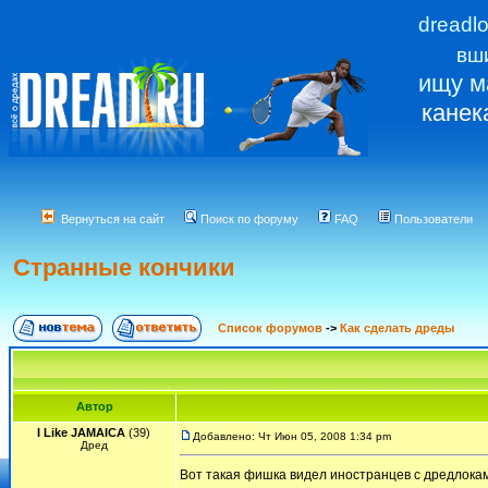
dreadl
вш
ищу м
канек
Вернуться на сайт
Поиск по форуму
FAQ
Пользователи
Странные кончики
Список форумов
->
Как сделать дреды
Автор
I Like JAMAICA
(39)
Добавлено: Чт Июн 05, 2008 1:34 pm
Дред
Вот такая фишка видел иностранцев с дредлоками