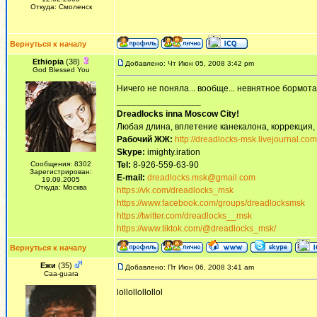
Откуда: Смоленск
Вернуться к началу
Ethiopia
(38)
Добавлено: Чт Июн 05, 2008 3:42 pm
God Blessed You
Ничего не поняла... вообще... невнятное бормота
_________________
Dreadlocks inna Moscow Сity!
Любая длина, вплетение канекалона, коррекция,
Рабочий ЖЖ:
http://dreadlocks-msk.livejournal.com
Skype:
imighty.iration
Сообщения: 8302
Tel:
8-926-559-63-90
Зарегистрирован:
E-mail:
dreadlocks.msk@gmail.com
19.09.2005
Откуда: Москва
https://vk.com/dreadlocks_msk
https://www.facebook.com/groups/dreadlocksmsk
https://twitter.com/dreadlocks__msk
https://www.tiktok.com/@dreadlocks_msk/
Вернуться к началу
Ежи
(35)
Добавлено: Пт Июн 06, 2008 3:41 am
Сaa-guara
lollollollollol