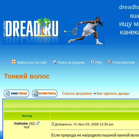
dreadl
вш
ищу м
канек
Вернуться на сайт
Поиск по форуму
FAQ
Пользователи
Тонкий волос
Список форумов
->
Как сделать дреды
Автор
fridhelm
(42)
Добавлено: Чт Июл 03, 2008 12:30 pm
Нуб
Если природа не наградила пышной капной волос