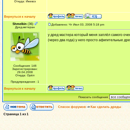
Откуда: Ижевск
Вернуться к началу
Shmelkin
(36)
Добавлено: Чт Июл 03, 2008 5:18 pm
Дред-ветеран
у дред мастера который меня заплёл самого очен
(через два года) у него просто афигительные дре
Сообщения: 146
Зарегистрирован:
29.04.2008
Откуда: Орёл
Предупреждения : 1
Вернуться к началу
Показать сообщения:
Список форумов
->
Как сделать дреды
Страница
1
из
1