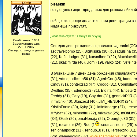
pleaskin
вот девушко ищет дредастых для рекламы билайна
вобще это проще делается - при регистрации вве
когда еще прикрутят.
Добавлено спустя 14 минут 46 секунд:
Сообщения: 1051
Зарегистрирован:
Сегодня день рождения справляют: #gennick[CCCYC
27.01.2007
Откуда: отсюда и далее
asgtravelcomp (25), BigKisska (30), busadulsina (35
везде
(22), Kofindodger (31), kursmiheeff (22), Machiavel
(21), skazimirda (40), Uomi (19), valko (24), Vefeinte
В ближайшие 7 дней день рождения справляют: Ab
(31), Admopodickup56 (31), AgerbCor (45), bannermih
Cindy (31), contextzaq (47), Coogo (31), Coomstawte
Dvolliuc (35), Edencejo2 (31), Efdfrfa (44), Enceter2
Freddy (31), Gary (19), Gay-dar (31), gennickRJR (
Inrmlcnk (40), Jfqnzecd (40), JIMI_HENDRIX (24), ji
KristinForse (30), Kyky (31), lattofarterge (27), Le
Mffybett (32), miheeffru (22), mikakak (25), mOhLm
(34), Oksik (26), omaNonaja (22), Orburghjo36 (31), 
(31), recaretur (26), Roo (1
, seomast.net.ru (25), 
Tenjohaupdick (31), Terjoup18 (31), Tersejkdfk (31),
(26), wanyagoldin (37),
www.scammer.biz
(46), Xdgl