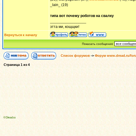
_lain_ (19)
типа вот почему роботов на свалку
_________________
этта ми, кощщки!
Вернуться к началу
Показать сообщения:
Список форумов
->
Форум www.dread.ru/fo
Страница
1
из
4
© Dread.ru