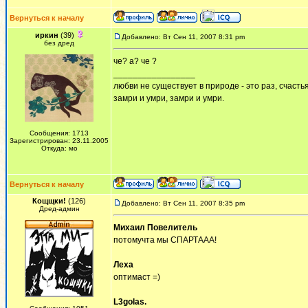
Вернуться к началу
иркин
(39)
Добавлено: Вт Сен 11, 2007 8:31 pm
без дред
че? а? че ?
_________________
любви не существует в природе - это раз, счастья
замри и умри, замри и умри.
Сообщения: 1713
Зарегистрирован: 23.11.2005
Откуда: мо
Вернуться к началу
Кощщки!
(126)
Добавлено: Вт Сен 11, 2007 8:35 pm
Дред-админ
Михаил Повелитель
потомучта мы СПАРТААА!
Леха
оптимаст =)
L3golas.