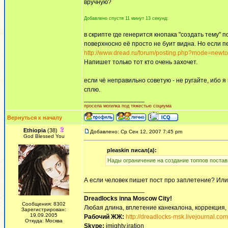
вручную?
Добавлено спустя 11 минут 13 секунд:
в скрипте где генерится кнопака "создать тему" 
поверхносно её просто не буит видна. Но если п
http://www.dread.ru/forum/posting.php?mode=newto
Напишет только тот кто очень захочет.
если чё неправильно советую - не ругайте, ибо я
сплю.
_________________
просела могилка под тяжестью социума
Вернуться к началу
Ethiopia
(38)
Добавлено: Ср Сен 12, 2007 7:45 pm
God Blessed You
pleaskin писал(а):
Нады ограничение на создание топпов постави
А если человек пишет пост про заплетение? Или е
_________________
Dreadlocks inna Moscow Сity!
Сообщения: 8302
Любая длина, вплетение канекалона, коррекция,
Зарегистрирован:
19.09.2005
Рабочий ЖЖ:
http://dreadlocks-msk.livejournal.com
Откуда: Москва
Skype:
imighty.iration