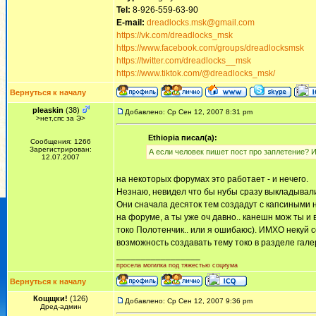
Tel:
8-926-559-63-90
E-mail:
dreadlocks.msk@gmail.com
https://vk.com/dreadlocks_msk
https://www.facebook.com/groups/dreadlocksmsk
https://twitter.com/dreadlocks__msk
https://www.tiktok.com/@dreadlocks_msk/
Вернуться к началу
pleaskin
(38)
Добавлено: Ср Сен 12, 2007 8:31 pm
>нет,спс за Э>
Ethiopia писал(а):
Сообщения: 1266
Зарегистрирован:
А если человек пишет пост про заплетение? Ил
12.07.2007
на некоторых форумах это работает - и нечего.
Незнаю, невидел что бы нубы сразу выкладывал
Они сначала десяток тем создадут с капсиными н
на форуме, а ты уже оч давно.. канешн мож ты и 
токо Полотенчик.. или я ошибаюс). ИМХО некуй с
возможность создавать тему токо в разделе гале
_________________
просела могилка под тяжестью социума
Вернуться к началу
Кощщки!
(126)
Добавлено: Ср Сен 12, 2007 9:36 pm
Дред-админ