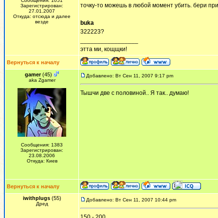
Сообщения: 1051
точку-то можешь в любой момент убить. бери пр
Зарегистрирован:
27.01.2007
Откуда: отсюда и далее
везде
buka
322223?
_________________
этта ми, кощщки!
Вернуться к началу
gamer
(45)
Добавлено: Вт Сен 11, 2007 9:17 pm
aka Zgamer
Тышчи две с половиной.. Я так.. думаю!
Сообщения: 1383
Зарегистрирован:
23.08.2006
Откуда: Киев
Вернуться к началу
iwithplugs
(55)
Добавлено: Вт Сен 11, 2007 10:44 pm
Дред
150 - 200