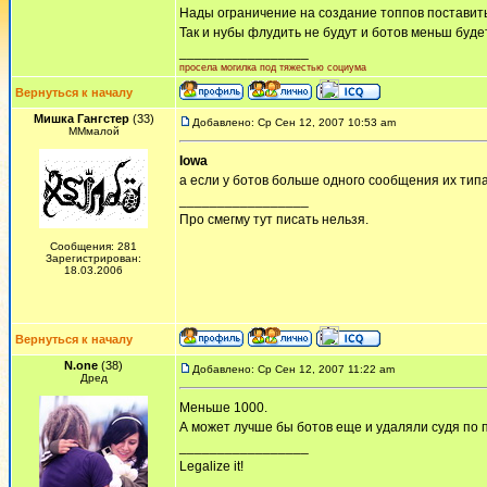
Нады ограничение на создание топпов поставить.
Так и нубы флудить не будут и ботов меньш буде
_________________
просела могилка под тяжестью социума
Вернуться к началу
Мишка Гангстер
(33)
Добавлено: Ср Сен 12, 2007 10:53 am
ММмалой
Iowa
а если у ботов больше одного сообщения их тип
_________________
Про смегму тут писать нельзя.
Сообщения: 281
Зарегистрирован:
18.03.2006
Вернуться к началу
N.one
(38)
Добавлено: Ср Сен 12, 2007 11:22 am
Дред
Меньше 1000.
А может лучше бы ботов еще и удаляли судя по 
_________________
Legalize it!