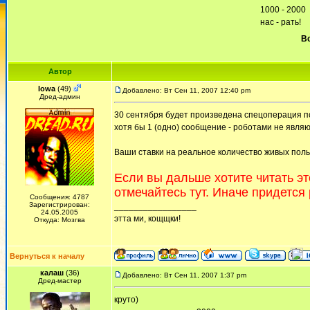
1000 - 2000
нас - рать!
Вс
Автор
Iowa
(49)
Добавлено: Вт Сен 11, 2007 12:40 pm
Дред-админ
30 сентября будет произведена спецоперация п
хотя бы 1 (одно) сообщение - роботами не являю
Ваши ставки на реальное количество живых пол
Если вы дальше хотите читать эт
отмечайтесь тут. Иначе придется
Сообщения: 4787
Зарегистрирован:
_________________
24.05.2005
этта ми, кощщки!
Откуда: Мозгва
Вернуться к началу
калаш
(36)
Добавлено: Вт Сен 11, 2007 1:37 pm
Дред-мастер
круто)