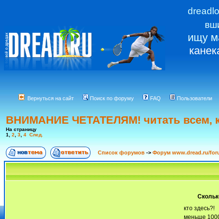
dreadl
вш
ищу м
канек
Вернуться на сайт
Поиск по форуму
FAQ
Пользователи
ВНИМАНИЕ ЧЕТАТЕЛЯМ! читать всем, к
На страницу
1
,
2
,
3
,
4
След.
Список форумов
->
Форум www.dread.ru/fo
Скольк
кто здесь?!
меньше 100