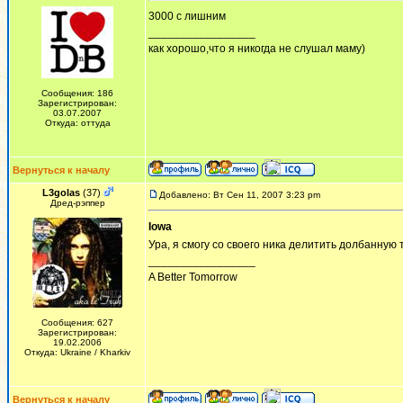
3000 с лишним
_________________
как хорошо,что я никогда не слушал маму)
Сообщения: 186
Зарегистрирован:
03.07.2007
Откуда: оттуда
Вернуться к началу
L3golas
(37)
Добавлено: Вт Сен 11, 2007 3:23 pm
Дред-рэппер
Iowa
Ура, я смогу со своего ника делитить долбанную
_________________
A Better Tomorrow
Сообщения: 627
Зарегистрирован:
19.02.2006
Откуда: Ukraine / Kharkiv
Вернуться к началу