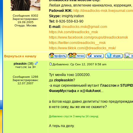
Dreadlocks inna Moscow Сity!
Любая длина, вплетение канекалона, коррекция,
Рабочий ЖЖ:
http://dreadlocks-msk.livejournal.com
Сообщения: 8302
Skype:
imighty.iration
Зарегистрирован:
Tel:
8-926-559-63-90
19.09.2005
Откуда: Москва
E-mail:
dreadlocks.msk@gmail.com
https://vk.com/dreadlocks_msk
https://www.facebook.com/groups/dreadlocksmsk
https://twitter.com/dreadlocks__msk
https://www.tiktok.com/@dreadlocks_msk/
Вернуться к началу
pleaskin
(38)
Добавлено: Ср Сен 12, 2007 9:58 am
>нет,спс за Э>
Тут менйа токо 1000200.
Сообщения: 1266
да
zlopleaskin
?
Зарегистрирован:
12.07.2007
-а еще сиреневинький мутант
Глассгон
и
STUPI
ФакирМустафа
и
x@4ukAwot
...
а ботов надо давно делитить! токо предупреждаю
в нете сижу, вы же им не скажите?
Добавлено спустя 3 минуты 14 секунд:
А терь па делу.