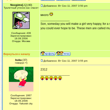
Noogims[.!.]
(40)
Добавлено: Вт Сен 11, 2007 3:50 pm
Туалетный утенок нас спасет
много
_________________
Son, someday you will make a girl very happy, for a 
you could ever hope to be. These men are called mus
Сообщения: 436
Зарегистрирован:
18.09.2006
Откуда: Москва
Вернуться к началу
buka
(37)
Добавлено: Вт Сен 11, 2007 3:55 pm
говорун =)
2312
_________________
Сообщения: 1867
Зарегистрирован:
18.06.2006
Откуда: Yakutsk city.