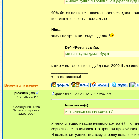
А может лучше бы ботов еще и удаляли судя 
90% ботов не пишет ничего, просто создают поль
появляются в день - нереально.
Hima
значт не зря таки тему я сделал
De^_^Poet писал(а):
меньше куска думаю будет
какие ж вы все злые люди! да нас 2000 было еще
_________________
этта ми, кощщки!
Вернуться к началу
pleaskin
(38)
Добавлено: Ср Сен 12, 2007 6:42 pm
>нет,спс за Э>
Iowa писал(а):
Сообщения: 1266
Зарегистрирован:
и ты знаешь как это сделать?
12.07.2007
У меня специализация немного другая)) Я пхп д
серьёзно не занималсо. Но прогнал про счётчик п
Я незнаю ситуацию, поэтому спрошу ненавязчиво.