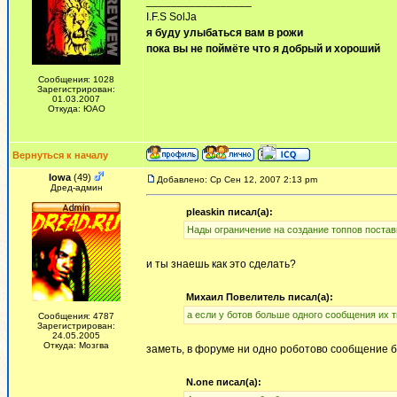
_________________
I.F.S SolJa
я буду улыбаться вам в рожи
пока вы не поймёте что я добрый и хороший
Сообщения: 1028
Зарегистрирован:
01.03.2007
Откуда: ЮАО
Вернуться к началу
Iowa
(49)
Добавлено: Ср Сен 12, 2007 2:13 pm
Дред-админ
pleaskin писал(а):
Нады ограничение на создание топпов постав
и ты знаешь как это сделать?
Михаил Повелитель писал(а):
а если у ботов больше одного сообщения их т
Сообщения: 4787
Зарегистрирован:
24.05.2005
Откуда: Мозгва
заметь, в форуме ни одно роботово сообщение б
N.one писал(а):