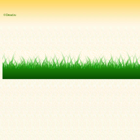
© Dread.ru