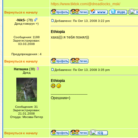
https://www.tiktok.com/@dreadlocks_msk/
Вернуться к началу
-NikS-
(78)
Добавлено: Пн Окт 13, 2008 3:22 pm
Дред-говорун =)
Ethiopia
хаха))) я тебя понял))
Сообщения: 1188
Зарегистрирован:
03.03.2008
Предупреждения : 4
Вернуться к началу
Наташка
(38)
Добавлено: Пн Окт 13, 2008 3:35 pm
Дред
Ethiopia
_________________
Орешник=)
Сообщения: 31
Зарегистрирован:
21.01.2008
Откуда: Москва-Питер
Вернуться к началу