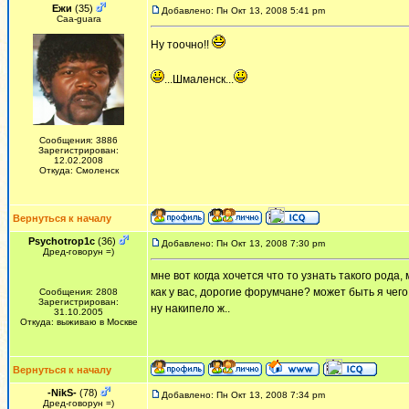
Ежи
(35)
Добавлено: Пн Окт 13, 2008 5:41 pm
Сaa-guara
Ну тоочно!!
...Шмаленск...
Сообщения: 3886
Зарегистрирован:
12.02.2008
Откуда: Смоленск
Вернуться к началу
Psychotrop1c
(36)
Добавлено: Пн Окт 13, 2008 7:30 pm
Дред-говорун =)
мне вот когда хочется что то узнать такого рода,
как у вас, дорогие форумчане? может быть я чег
Сообщения: 2808
Зарегистрирован:
ну накипело ж..
31.10.2005
Откуда: выживаю в Москве
Вернуться к началу
-NikS-
(78)
Добавлено: Пн Окт 13, 2008 7:34 pm
Дред-говорун =)