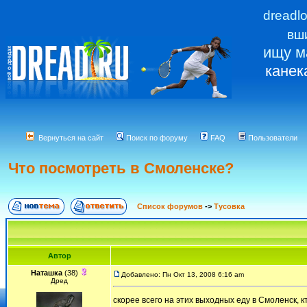
dreadl
вш
ищу м
канек
Вернуться на сайт
Поиск по форуму
FAQ
Пользователи
Что посмотреть в Смоленске?
Список форумов
->
Тусовка
Автор
Наташка
(38)
Добавлено: Пн Окт 13, 2008 6:16 am
Дред
скорее всего на этих выходных еду в Смоленск, 