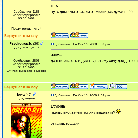
D_N
ну видимо мы отстали от жизни,как думаешь?)
Сообщения: 1188
Зарегистрирован:
03.03.2008
Предупреждения : 4
Вернуться к началу
Psychotrop1c
(36)
Добавлено: Пн Окт 13, 2008 7:37 pm
Дред-говорун =)
-NikS-
да я не знаю, как думать, потому хочу дождатьс
Сообщения: 2808
Зарегистрирован:
31.10.2005
Откуда: выживаю в Москве
Вернуться к началу
Iowa
(49)
Добавлено: Пн Окт 13, 2008 9:39 pm
Дред-админ
Ethiopia
правильно, зачем поляну выдавать?
_________________
этта ми, кощщки!