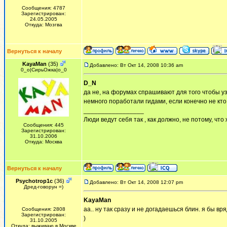
Сообщения: 4787
Зарегистрирован:
24.05.2005
Откуда: Мозгва
Вернуться к началу
KayaMan
(35)
Добавлено: Вт Окт 14, 2008 10:36 am
0_о|СирьОжка|о_0
D_N
да не, на форумах спрашивают для того чтобы уз
немного поработали гидами, если конечно не кто 
_________________
Люди ведут себя так , как должно, не потому, что
Сообщения: 445
Зарегистрирован:
31.10.2006
Откуда: Москва
Вернуться к началу
Psychotrop1c
(36)
Добавлено: Вт Окт 14, 2008 12:07 pm
Дред-говорун =)
KayaMan
аа.. ну так сразу и не догадаешься блин. я бы в
Сообщения: 2808
Зарегистрирован:
)
31.10.2005
Откуда: выживаю в Москве