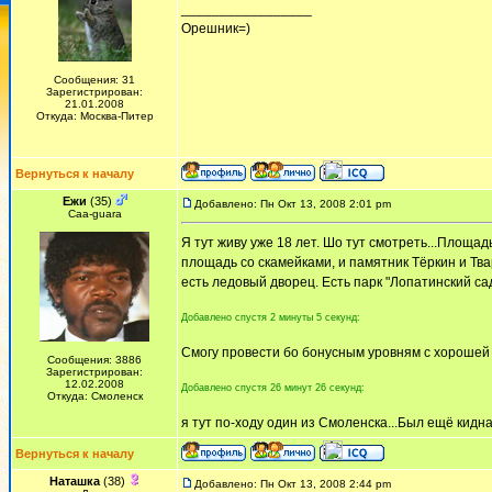
_________________
Орешник=)
Сообщения: 31
Зарегистрирован:
21.01.2008
Откуда: Москва-Питер
Вернуться к началу
Ежи
(35)
Добавлено: Пн Окт 13, 2008 2:01 pm
Сaa-guara
Я тут живу уже 18 лет. Шо тут смотреть...Площа
площадь со скамейками, и памятник Тёркин и Тва
есть ледовый дворец. Есть парк "Лопатинский са
Добавлено спустя 2 минуты 5 секунд:
Смогу провести бо бонусным уровням с хорошей 
Сообщения: 3886
Зарегистрирован:
12.02.2008
Добавлено спустя 26 минут 26 секунд:
Откуда: Смоленск
я тут по-ходу один из Смоленска...Был ещё кидна
Вернуться к началу
Наташка
(38)
Добавлено: Пн Окт 13, 2008 2:44 pm