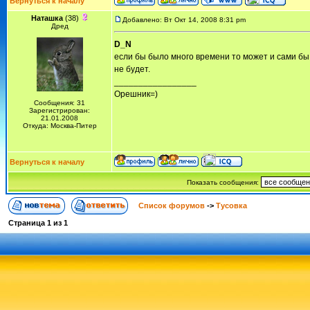
Вернуться к началу
Наташка
(38)
Добавлено: Вт Окт 14, 2008 8:31 pm
Дред
D_N
если бы было много времени то может и сами бы 
не будет.
_________________
Орешник=)
Сообщения: 31
Зарегистрирован:
21.01.2008
Откуда: Москва-Питер
Вернуться к началу
Показать сообщения:
Список форумов
->
Тусовка
Страница
1
из
1