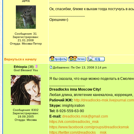
Дред
Ок, спасибки, ближе к выхам тогда постучусь в ас
_________________
Орешник=)
Сообщения: 31
Зарегистрирован:
21.01.2008
Откуда: Москва-Питер
Вернуться к началу
Ethiopia
(38)
Добавлено: Пн Окт 13, 2008 3:14 pm
God Blessed You
Я бы сказала, что еще можно поделать в Смоле
_________________
Dreadlocks inna Moscow Сity!
Любая длина, вплетение канекалона, коррекция,
Рабочий ЖЖ:
http://dreadlocks-msk.livejournal.com
Skype:
imighty.iration
Сообщения: 8302
Tel:
8-926-559-63-90
Зарегистрирован:
E-mail:
dreadlocks.msk@gmail.com
19.09.2005
Откуда: Москва
https://vk.com/dreadlocks_msk
https://www.facebook.com/groups/dreadlocksmsk
https://twitter.com/dreadlocks__msk